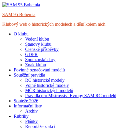
Skip
to
SAM 95 Bohemia
content
Klubový web o historických modelech a dění kolem nich.
O klubu
Vedení klubu
Stanovy klubu
Členské příspěvky
GDPR
Sponzorské dary
Znak klubu
Povinné označování modelů
Soutěžní pravidla
RC historické modely
Volné historické modely
MČR historických modelů
Pravidla pro Mistrovství Evropy SAM RC modelů
Souteže 2026
Informační listy
Archiv
Rubriky
Plánky
Reportáže z akcí