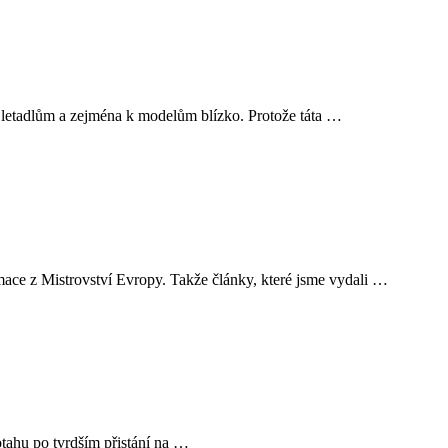
 letadlům a zejména k modelům blízko. Protože táta …
mace z Mistrovství Evropy. Takže články, které jsme vydali …
otahu po tvrdším přistání na …