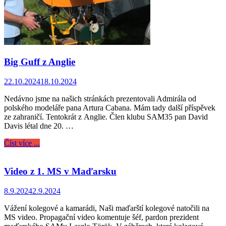
Big Guff z Anglie
22.10.2024
18.10.2024
Nedávno jsme na našich stránkách prezentovali Admirála od
polského modeláře pana Artura Cabana. Mám tady další příspěvek
ze zahraničí. Tentokrát z Anglie. Člen klubu SAM35 pan David
Davis létal dne 20. …
Číst více ...
Video z 1. MS v Maďarsku
8.9.2024
2.9.2024
Vážení kolegové a kamarádi, Naši maďarští kolegové natočili na
MS video. Propagační video komentuje šéf, pardon prezident