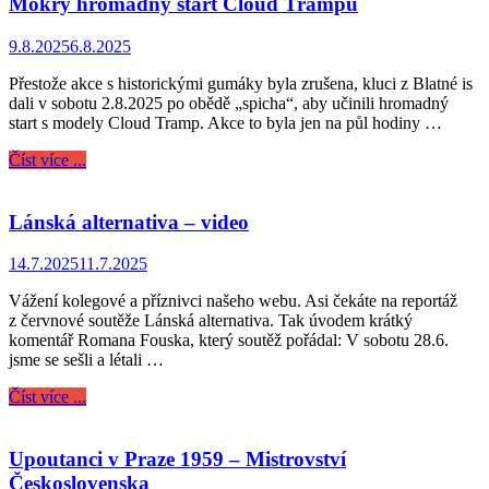
Mokrý hromadný start Cloud Trampů
9.8.2025
6.8.2025
Přestože akce s historickými gumáky byla zrušena, kluci z Blatné is
dali v sobotu 2.8.2025 po obědě „spicha“, aby učinili hromadný
start s modely Cloud Tramp. Akce to byla jen na půl hodiny …
Číst více ...
Lánská alternativa – video
14.7.2025
11.7.2025
Vážení kolegové a příznivci našeho webu. Asi čekáte na reportáž
z červnové soutěže Lánská alternativa. Tak úvodem krátký
komentář Romana Fouska, který soutěž pořádal: V sobotu 28.6.
jsme se sešli a létali …
Číst více ...
Upoutanci v Praze 1959 – Mistrovství
Československa