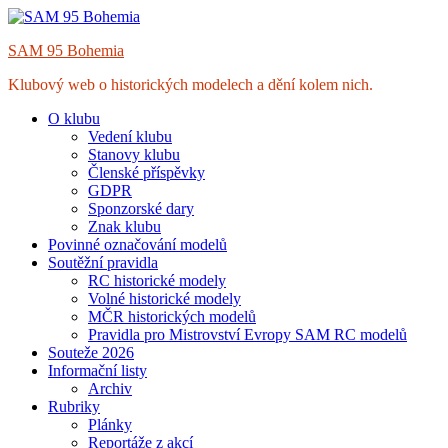
Skip
to
SAM 95 Bohemia
content
Klubový web o historických modelech a dění kolem nich.
O klubu
Vedení klubu
Stanovy klubu
Členské příspěvky
GDPR
Sponzorské dary
Znak klubu
Povinné označování modelů
Soutěžní pravidla
RC historické modely
Volné historické modely
MČR historických modelů
Pravidla pro Mistrovství Evropy SAM RC modelů
Souteže 2026
Informační listy
Archiv
Rubriky
Plánky
Reportáže z akcí