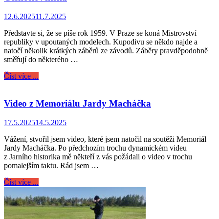
12.6.2025
11.7.2025
Představte si, že se píše rok 1959. V Praze se koná Mistrovství
republiky v upoutaných modelech. Kupodivu se někdo najde a
natočí několik krátkých záběrů ze závodů. Záběry pravděpodobně
směřují do některého …
Číst více ...
Video z Memoriálu Jardy Macháčka
17.5.2025
14.5.2025
Vážení, stvořil jsem video, které jsem natočil na soutěži Memoriál
Jardy Macháčka. Po předchozím trochu dynamickém videu
z Jarního historika mě někteří z vás požádali o video v trochu
pomalejším taktu. Rád jsem …
Číst více ...