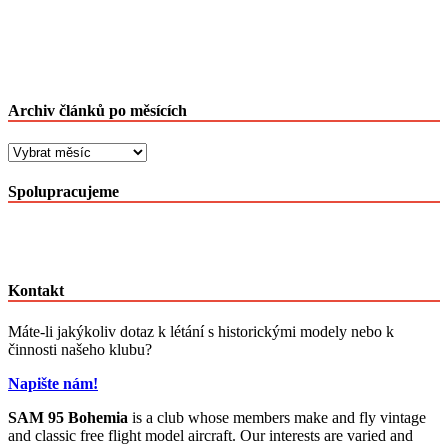
Archiv článků po měsících
Archiv
článků
po
Spolupracujeme
měsících
Kontakt
Máte-li jakýkoliv dotaz k létání s historickými modely nebo k
činnosti našeho klubu?
Napište nám!
SAM 95 Bohemia
is a club whose members make and fly vintage
and classic free flight model aircraft. Our interests are varied and