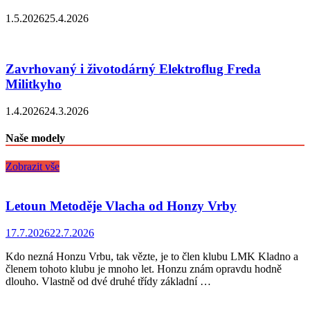
1.5.2026
25.4.2026
Zavrhovaný i životodárný Elektroflug Freda
Militkyho
1.4.2026
24.3.2026
Naše modely
Zobrazit vše
Letoun Metoděje Vlacha od Honzy Vrby
17.7.2026
22.7.2026
Kdo nezná Honzu Vrbu, tak vězte, je to člen klubu LMK Kladno a
členem tohoto klubu je mnoho let. Honzu znám opravdu hodně
dlouho. Vlastně od dvé druhé třídy základní …