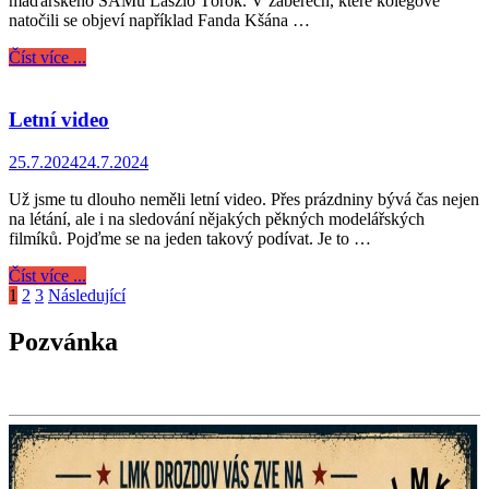
maďarského SAMu Laszlo Török. V záběrech, které kolegové
natočili se objeví například Fanda Kšána …
Číst více ...
Letní video
25.7.2024
24.7.2024
Už jsme tu dlouho neměli letní video. Přes prázdniny bývá čas nejen
na létání, ale i na sledování nějakých pěkných modelářských
filmíků. Pojďme se na jeden takový podívat. Je to …
Číst více ...
Navigace
1
2
3
Následující
pro
Pozvánka
příspěvky