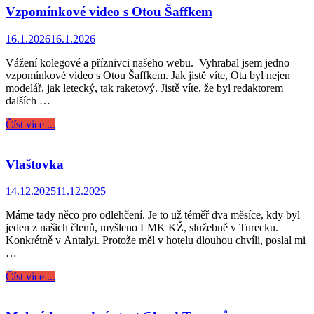
Vzpomínkové video s Otou Šaffkem
16.1.2026
16.1.2026
Vážení kolegové a příznivci našeho webu. Vyhrabal jsem jedno
vzpomínkové video s Otou Šaffkem. Jak jistě víte, Ota byl nejen
modelář, jak letecký, tak raketový. Jistě víte, že byl redaktorem
dalších …
Číst více ...
Vlaštovka
14.12.2025
11.12.2025
Máme tady něco pro odlehčení. Je to už téměř dva měsíce, kdy byl
jeden z našich členů, myšleno LMK KŽ, služebně v Turecku.
Konkrétně v Antalyi. Protože měl v hotelu dlouhou chvíli, poslal mi
…
Číst více ...