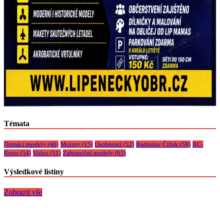
Témata
Domácí modely
(46)
Motory
(15)
Osobnosti
(52)
Radoslav Čížek
(58)
RC-
Retro
(54)
Video
(51)
Zahraniční modely
(63)
Výsledkové listiny
Zobrazit vše