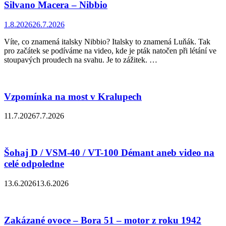
Silvano Macera – Nibbio
1.8.2026
26.7.2026
Víte, co znamená italsky Nibbio? Italsky to znamená Luňák. Tak
pro začátek se podíváme na video, kde je pták natočen při létání ve
stoupavých proudech na svahu. Je to zážitek. …
Vzpomínka na most v Kralupech
11.7.2026
7.7.2026
Šohaj D / VSM-40 / VT-100 Démant aneb video na
celé odpoledne
13.6.2026
13.6.2026
Zakázané ovoce – Bora 51 – motor z roku 1942