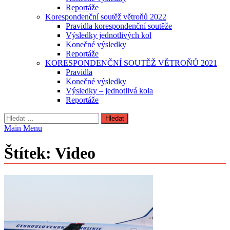
Reportáže
Korespondenční soutěž větroňů 2022
Pravidla korespondenční soutěže
Výsledky jednotlivých kol
Konečné výsledky
Reportáže
KORESPONDENČNÍ SOUTĚŽ VĚTROŇŮ 2021
Pravidla
Konečné výsledky
Výsledky – jednotlivá kola
Reportáže
Vyhledávání
Main Menu
Štítek:
Video