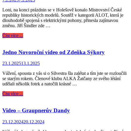
Loni, na konci prázdnin se v Holešově konalo Mistrovství České
republiky historických modelů. Soutěž v kategorii ALOT, která je
dlouhodobě spojená s elektrickými pohony, přinesla zajímavou
změnu. Jiří Šindler zde …
Číst více ...
Jedno Novoroční video od Zdeňka Sýkory
23.1.2025
13.1.2025
Vážení, spousta z vás si o Silvestra šla zalétat a tím jste se rozloučili
se starým rokem. Členové klubu ALKA Žatčany ze svého létání
udělali několik fotek a natočili krásné …
Číst více ...
Video – Graupnerův Dandy
23.12.2024
20.12.2024