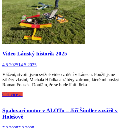
Video Lánský historik 2025
4.5.2025
14.5.2025
Vážení, stvořil jsem svižné video z dění v Lánech. Použil jsme
záběry vlastní, Michala Hládka a záběry z dronu, které mi poskytl
Roman Fousek. Doufám, že se bude líbit. Jirka …
Číst více ...
Spalovací motor v ALOTu – Jiří Šindler zazářil v
Holešově
7.2.2025
7.2.2025