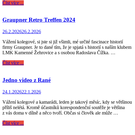
Číst více ...
Graupner Retro Treffen 2024
26.2.2026
26.2.2026
Vážení kolegové, si jste si již všimli, mé určité fascinace historií
firmy Graupner. Je to dané tím, že je spjatá s historií s naším klubem
LMK Kamenné Žehrovice a s osobou Radoslava Čížka. …
Číst více ...
Jedno video z Rané
24.1.2026
22.1.2026
Vážení kolegové a kamarádi, leden je takový měsíc, kdy se většinou
příliš nelétá. Kromě účastníků korespondenční soutěže je většina
z vás doma v dílně a něco tvoří. Občas si člověk ale může …
Číst více ...