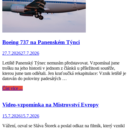
Boeing 737 na Panenském Týnci
27.7.2026
27.7.2026
Letiště Panenský Týnec nemusím představovat. Vzpomínal jsme
trošku na jeho historii v jednom z článků u příležitosti soutěže,
kterou jsme tam odlétali. Jen kraťoučká rekapitulace: Vznik letiště je
datován do poloviny padesátých …
Číst více ...
Video-vzpomínka na Mistrovství Evropy
15.7.2026
15.7.2026
Vážení, ozval se Sláva Štorek a poslal odkaz na filmík, který vznikl