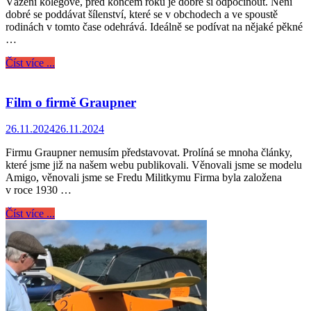
Vážení kolegové, před koncem roku je dobré si odpočinout. Není
dobré se poddávat šílenství, které se v obchodech a ve spoustě
rodinách v tomto čase odehrává. Ideálně se podívat na nějaké pěkné
…
Číst více ...
Film o firmě Graupner
26.11.2024
26.11.2024
Firmu Graupner nemusím představovat. Prolíná se mnoha články,
které jsme již na našem webu publikovali. Věnovali jsme se modelu
Amigo, věnovali jsme se Fredu Militkymu Firma byla založena
v roce 1930 …
Číst více ...