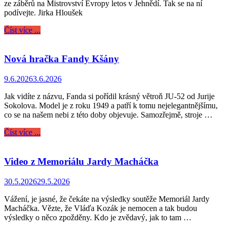
ze záběrů na Mistrovství Evropy letos v Jehnědí. Tak se na ní
podívejte. Jirka Hloušek
Číst více ...
Nová hračka Fandy Kšány
9.6.2026
3.6.2026
Jak vidíte z názvu, Fanda si pořídil krásný větroň JU-52 od Jurije
Sokolova. Model je z roku 1949 a patří k tomu nejelegantnějšímu,
co se na našem nebi z této doby objevuje. Samozřejmě, stroje …
Číst více ...
Video z Memoriálu Jardy Macháčka
30.5.2026
29.5.2026
Vážení, je jasné, že čekáte na výsledky soutěže Memoriál Jardy
Macháčka. Vězte, že Vláďa Kozák je nemocen a tak budou
výsledky o něco zpožděny. Kdo je zvědavý, jak to tam …