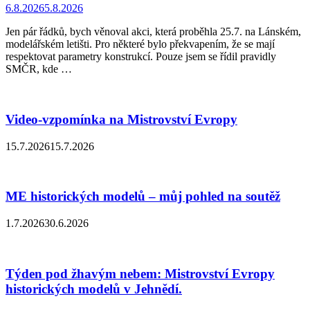
6.8.2026
5.8.2026
Jen pár řádků, bych věnoval akci, která proběhla 25.7. na Lánském,
modelářském letišti. Pro některé bylo překvapením, že se mají
respektovat parametry konstrukcí. Pouze jsem se řídil pravidly
SMČR, kde …
Video-vzpomínka na Mistrovství Evropy
15.7.2026
15.7.2026
ME historických modelů – můj pohled na soutěž
1.7.2026
30.6.2026
Týden pod žhavým nebem: Mistrovství Evropy
historických modelů v Jehnědí.