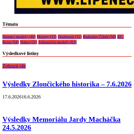
Témata
Domácí modely
(46)
Motory
(15)
Osobnosti
(52)
Radoslav Čížek
(58)
RC-
Retro
(54)
Video
(51)
Zahraniční modely
(63)
Výsledkové listiny
Zobrazit vše
Výsledky Zlončického historika – 7.6.2026
17.6.2026
16.6.2026
Výsledky Memoriálu Jardy Macháčka
24.5.2026