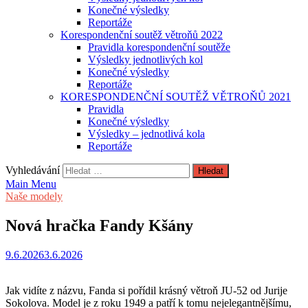
Konečné výsledky
Reportáže
Korespondenční soutěž větroňů 2022
Pravidla korespondenční soutěže
Výsledky jednotlivých kol
Konečné výsledky
Reportáže
KORESPONDENČNÍ SOUTĚŽ VĚTROŇŮ 2021
Pravidla
Konečné výsledky
Výsledky – jednotlivá kola
Reportáže
Vyhledávání
Main Menu
Naše modely
Nová hračka Fandy Kšány
9.6.2026
3.6.2026
Jak vidíte z názvu, Fanda si pořídil krásný větroň JU-52 od Jurije
Sokolova. Model je z roku 1949 a patří k tomu nejelegantnějšímu,