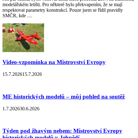
modelářském letišti. Pro některé bylo překvapením, že se mají
respektovat parametry konstrukcí. Pouze jsem se řídil pravidly
SMČR, kde …
Video-vzpomínka na Mistrovství Evropy
15.7.2026
15.7.2026
ME historických modelů – můj pohled na soutěž
1.7.2026
30.6.2026
Týden pod žhavým nebem: Mistrovství Evropy
historických modelů v Jehnědí.