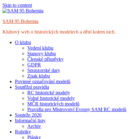
Skip to content
SAM 95 Bohemia
Klubový web o historických modelech a dění kolem nich.
O klubu
Vedení klubu
Stanovy klubu
Členské příspěvky
GDPR
Sponzorské dary
Znak klubu
Povinné označování modelů
Soutěžní pravidla
RC historické modely
Volné historické modely
MČR historických modelů
Pravidla pro Mistrovství Evropy SAM RC modelů
Souteže 2026
Informační listy
Archiv
Rubriky
Plánky