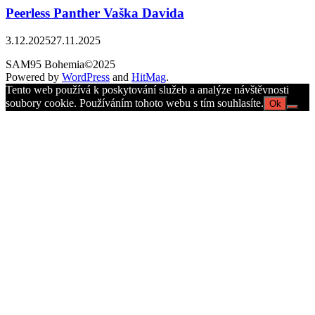
Peerless Panther Vaška Davida
3.12.2025
27.11.2025
SAM95 Bohemia©2025
Powered by
WordPress
and
HitMag
.
Tento web používá k poskytování služeb a analýze návštěvnosti
soubory cookie. Používáním tohoto webu s tím souhlasíte.
Ok