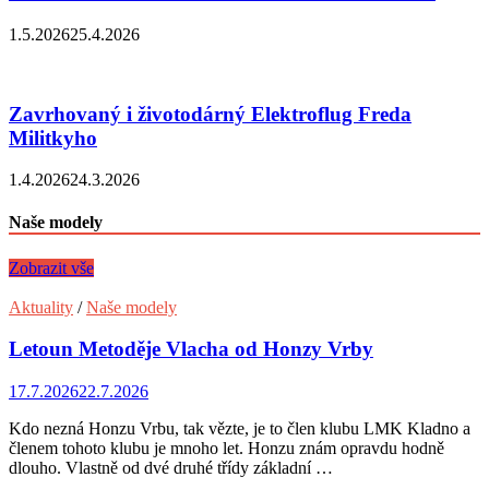
1.5.2026
25.4.2026
Zavrhovaný i životodárný Elektroflug Freda
Militkyho
1.4.2026
24.3.2026
Naše modely
Zobrazit vše
Aktuality
/
Naše modely
Letoun Metoděje Vlacha od Honzy Vrby
17.7.2026
22.7.2026
Kdo nezná Honzu Vrbu, tak vězte, je to člen klubu LMK Kladno a
členem tohoto klubu je mnoho let. Honzu znám opravdu hodně
dlouho. Vlastně od dvé druhé třídy základní …