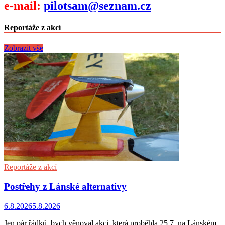
e-mail:
pilotsam@seznam.cz
Reportáže z akcí
Zobrazit vše
Reportáže z akcí
Postřehy z Lánské alternativy
6.8.2026
5.8.2026
Jen pár řádků, bych věnoval akci, která proběhla 25.7. na Lánském,