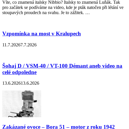
Víte, co znamená italsky Nibbio? Italsky to znamená Luňák. Tak
pro začátek se podíváme na video, kde je pták natočen při létání ve
stoupavých proudech na svahu. Je to zážitek. …
Vzpomínka na most v Kralupech
11.7.2026
7.7.2026
Šohaj D / VSM-40 / VT-100 Démant aneb video na
celé odpoledne
13.6.2026
13.6.2026
Zakázané ovoce – Bora 51 – motor z roku 1942