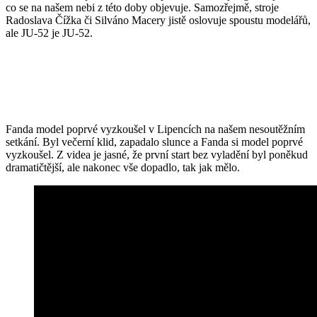
co se na našem nebi z této doby objevuje. Samozřejmě, stroje
Radoslava Čížka či Silváno Macery jistě oslovuje spoustu modelářů,
ale JU-52 je JU-52.
Fanda model poprvé vyzkoušel v Lipencích na našem nesoutěžním
setkání. Byl večerní klid, zapadalo slunce a Fanda si model poprvé
vyzkoušel. Z videa je jasné, že první start bez vyladění byl poněkud
dramatičtější, ale nakonec vše dopadlo, tak jak mělo.