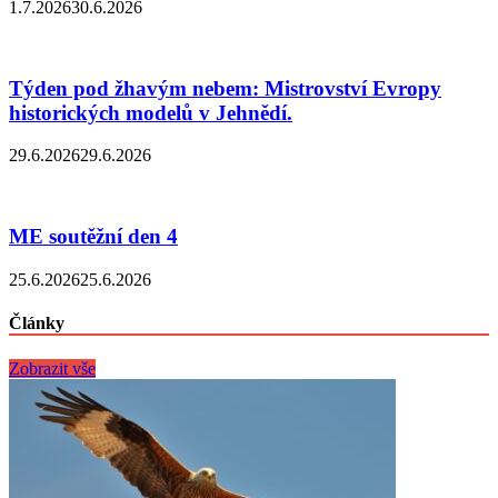
1.7.2026
30.6.2026
Týden pod žhavým nebem: Mistrovství Evropy
historických modelů v Jehnědí.
29.6.2026
29.6.2026
ME soutěžní den 4
25.6.2026
25.6.2026
Články
Zobrazit vše