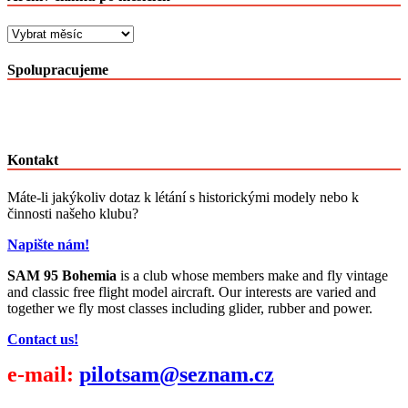
Archiv
článků
po
Spolupracujeme
měsících
Kontakt
Máte-li jakýkoliv dotaz k létání s historickými modely nebo k
činnosti našeho klubu?
Napište nám!
SAM 95 Bohemia
is a club whose members make and fly vintage
and classic free flight model aircraft. Our interests are varied and
together we fly most classes including glider, rubber and power.
Contact us!
e-mail:
pilotsam@seznam.cz