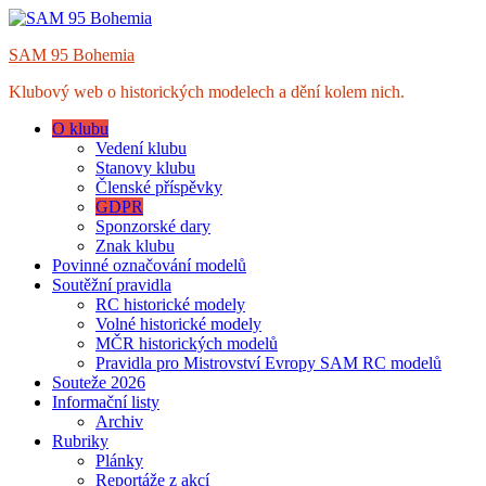
Skip
to
SAM 95 Bohemia
content
Klubový web o historických modelech a dění kolem nich.
O klubu
Vedení klubu
Stanovy klubu
Členské příspěvky
GDPR
Sponzorské dary
Znak klubu
Povinné označování modelů
Soutěžní pravidla
RC historické modely
Volné historické modely
MČR historických modelů
Pravidla pro Mistrovství Evropy SAM RC modelů
Souteže 2026
Informační listy
Archiv
Rubriky
Plánky
Reportáže z akcí