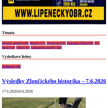
Témata
Domácí modely
(46)
Motory
(15)
Osobnosti
(52)
Radoslav Čížek
(58)
RC-
Retro
(54)
Video
(51)
Zahraniční modely
(63)
Výsledkové listiny
Zobrazit vše
Výsledky Zlončického historika – 7.6.2026
17.6.2026
16.6.2026