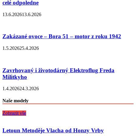
celé odpoledne
13.6.2026
13.6.2026
Zakázané ovoce – Bora 51 – motor z roku 1942
1.5.2026
25.4.2026
Zavrhovaný i životodárný Elektroflug Freda
Militkyho
1.4.2026
24.3.2026
Naše modely
Zobrazit vše
Letoun Metoděje Vlacha od Honzy Vrby