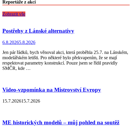
Reportáže z akcí
Zobrazit vše
Postřehy z Lánské alternativy
6.8.2026
5.8.2026
Jen pár řádků, bych věnoval akci, která proběhla 25.7. na Lánském,
modelářském letišti. Pro některé bylo překvapením, že se mají
respektovat parametry konstrukcí. Pouze jsem se řídil pravidly
SMČR, kde …
Video-vzpomínka na Mistrovství Evropy
15.7.2026
15.7.2026
ME historických modelů – můj pohled na soutěž