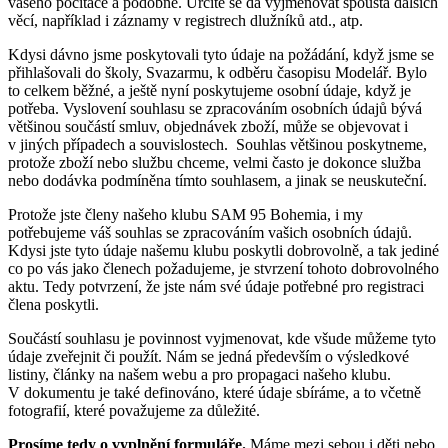
vašeho počítače a podobně. Určitě se dá vyjmenovat spousta dalších
věcí, například i záznamy v registrech dlužníků atd., atp.
Kdysi dávno jsme poskytovali tyto údaje na požádání, když jsme se
přihlašovali do školy, Svazarmu, k odběru časopisu Modelář. Bylo
to celkem běžné, a ještě nyní poskytujeme osobní údaje, když je
potřeba. Vyslovení souhlasu se zpracováním osobních údajů bývá
většinou součástí smluv, objednávek zboží, může se objevovat i
v jiných případech a souvislostech. Souhlas většinou poskytneme,
protože zboží nebo službu chceme, velmi často je dokonce služba
nebo dodávka podmíněna tímto souhlasem, a jinak se neuskuteční.
Protože jste členy našeho klubu SAM 95 Bohemia, i my
potřebujeme váš souhlas se zpracováním vašich osobních údajů.
Kdysi jste tyto údaje našemu klubu poskytli dobrovolně, a tak jediné
co po vás jako členech požadujeme, je stvrzení tohoto dobrovolného
aktu. Tedy potvrzení, že jste nám své údaje potřebné pro registraci
člena poskytli.
Součástí souhlasu je povinnost vyjmenovat, kde všude můžeme tyto
údaje zveřejnit či použít. Nám se jedná především o výsledkové
listiny, články na našem webu a pro propagaci našeho klubu.
V dokumentu je také definováno, které údaje sbíráme, a to včetně
fotografií, které považujeme za důležité.
Prosíme tedy o vyplnění formuláře.
Máme mezi sebou i děti nebo