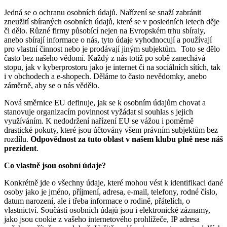
Jedná se o ochranu osobních údajů. Nařízení se snaží zabránit
zneužití sbíraných osobních údajů, které se v posledních letech děje
či dělo. Různé firmy působící nejen na Evropském trhu sbíraly,
anebo sbírají informace o nás, tyto údaje vyhodnocují a používají
pro vlastní činnost nebo je prodávají jiným subjektům. Toto se dělo
často bez našeho vědomí. Každý z nás totiž po sobě zanechává
stopu, jak v kyberprostoru jako je internet či na sociálních sítích, tak
i v obchodech a e-shopech. Děláme to často nevědomky, anebo
záměrně, aby se o nás vědělo.
Nová směrnice EU definuje, jak se k osobním údajům chovat a
stanovuje organizacím povinnost vyžádat si souhlas s jejich
využíváním. K nedodržení nařízení EU se vážou i poměrně
drastické pokuty, které jsou účtovány všem právním subjektům bez
rozdílu.
Odpovědnost za tuto oblast v našem klubu plně nese náš
prezident
.
Co vlastně jsou osobní údaje?
Konkrétně jde o všechny údaje, které mohou vést k identifikaci dané
osoby jako je jméno, příjmení, adresa, e-mail, telefony, rodné číslo,
datum narození, ale i třeba informace o rodině, přátelích, o
vlastnictví. Součástí osobních údajů jsou i elektronické záznamy,
jako jsou cookie z vašeho internetového prohlížeče, IP adresa