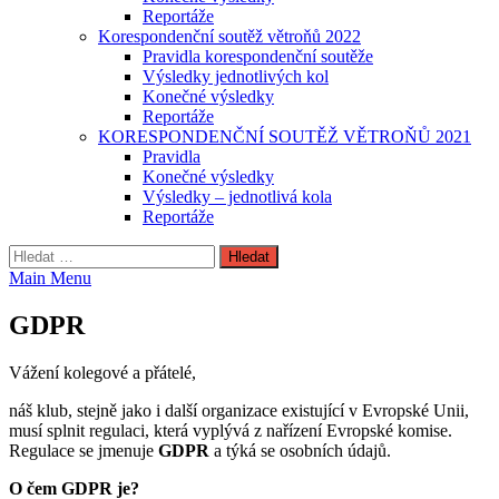
Reportáže
Korespondenční soutěž větroňů 2022
Pravidla korespondenční soutěže
Výsledky jednotlivých kol
Konečné výsledky
Reportáže
KORESPONDENČNÍ SOUTĚŽ VĚTROŇŮ 2021
Pravidla
Konečné výsledky
Výsledky – jednotlivá kola
Reportáže
Vyhledávání
Main Menu
GDPR
Vážení kolegové a přátelé,
náš klub, stejně jako i další organizace existující v Evropské Unii,
musí splnit regulaci, která vyplývá z nařízení Evropské komise.
Regulace se jmenuje
GDPR
a týká se osobních údajů.
O čem GDPR je?