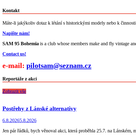
Kontakt
Máte-li jakýkoliv dotaz k létání s historickými modely nebo k činnost
Napište nám!
SAM 95 Bohemia
is a club whose members make and fly vintage and cl
Contact us!
e-mail:
pilotsam@seznam.cz
Reportáže z akcí
Zobrazit vše
Postřehy z Lánské alternativy
6.8.2026
5.8.2026
Jen pár řádků, bych věnoval akci, která proběhla 25.7. na Lánském, 