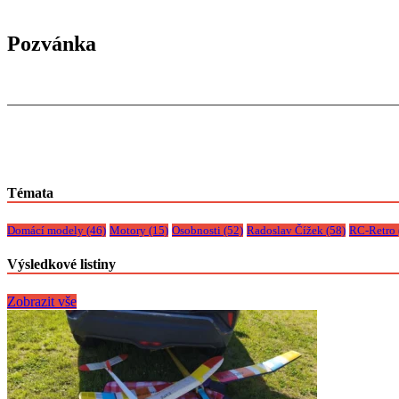
Pozvánka
Témata
Domácí modely
(46)
Motory
(15)
Osobnosti
(52)
Radoslav Čížek
(58)
RC-Retro
Výsledkové listiny
Zobrazit vše