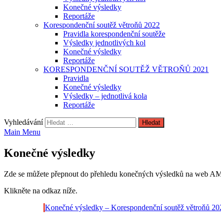
Konečné výsledky
Reportáže
Korespondenční soutěž větroňů 2022
Pravidla korespondenční soutěže
Výsledky jednotlivých kol
Konečné výsledky
Reportáže
KORESPONDENČNÍ SOUTĚŽ VĚTROŇŮ 2021
Pravidla
Konečné výsledky
Výsledky – jednotlivá kola
Reportáže
Vyhledávání
Main Menu
Konečné výsledky
Zde se můžete přepnout do přehledu konečných výsledků na web A
Klikněte na odkaz níže.
Konečné výsledky – Korespondenční soutěž větroňů 20