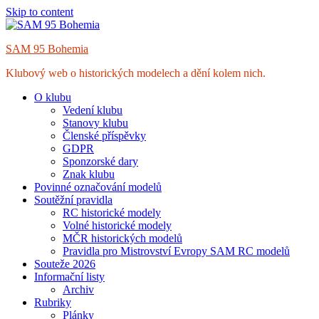
Skip to content
SAM 95 Bohemia
Klubový web o historických modelech a dění kolem nich.
O klubu
Vedení klubu
Stanovy klubu
Členské příspěvky
GDPR
Sponzorské dary
Znak klubu
Povinné označování modelů
Soutěžní pravidla
RC historické modely
Volné historické modely
MČR historických modelů
Pravidla pro Mistrovství Evropy SAM RC modelů
Souteže 2026
Informační listy
Archiv
Rubriky
Plánky