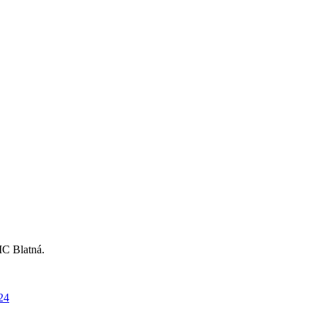
MC Blatná.
24