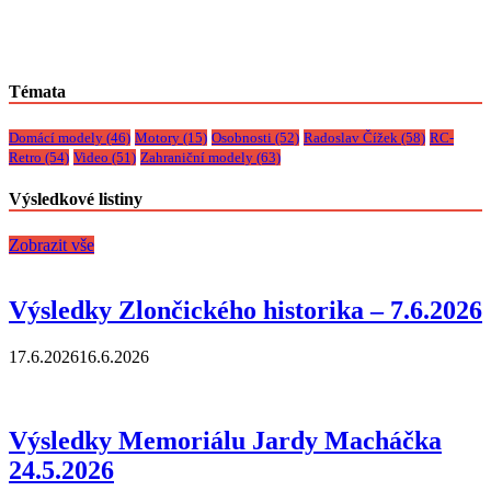
Témata
Domácí modely
(46)
Motory
(15)
Osobnosti
(52)
Radoslav Čížek
(58)
RC-
Retro
(54)
Video
(51)
Zahraniční modely
(63)
Výsledkové listiny
Zobrazit vše
Výsledky Zlončického historika – 7.6.2026
17.6.2026
16.6.2026
Výsledky Memoriálu Jardy Macháčka
24.5.2026