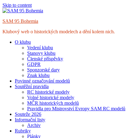
Skip to content
SAM 95 Bohemia
Klubový web o historických modelech a dění kolem nich.
O klubu
Vedení klubu
Stanovy klubu
Členské příspěvky
GDPR
Sponzorské dary
Znak klubu
Povinné označování modelů
Soutěžní pravidla
RC historické modely
Volné historické modely
MČR historických modelů
Pravidla pro Mistrovství Evropy SAM RC modelů
Souteže 2026
Informační listy
Archiv
Rubriky
Plánky