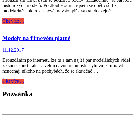
historických modelů. Po dlouhé odmlce jsem se opět vrátil k
modelařině. Jak to tak bývá, nevstoupíš dvakrát do stejné …
Číst více ...
Modely na filmovém plátně
11.12.2017
Brouzdáním po internetu lze tu a tam najít i pár modelářských videí
ze současnosti, ale i z velmi dávné minulosti. Tyto videa opravdu
nenechají nikoho na pochybách, že se skutečně …
Číst více ...
Pozvánka