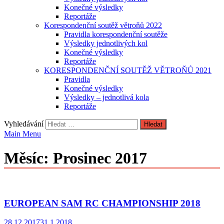
Konečné výsledky
Reportáže
Korespondenční soutěž větroňů 2022
Pravidla korespondenční soutěže
Výsledky jednotlivých kol
Konečné výsledky
Reportáže
KORESPONDENČNÍ SOUTĚŽ VĚTROŇŮ 2021
Pravidla
Konečné výsledky
Výsledky – jednotlivá kola
Reportáže
Vyhledávání
Main Menu
Měsíc:
Prosinec 2017
EUROPEAN SAM RC CHAMPIONSHIP 2018
28.12.2017
31.1.2018