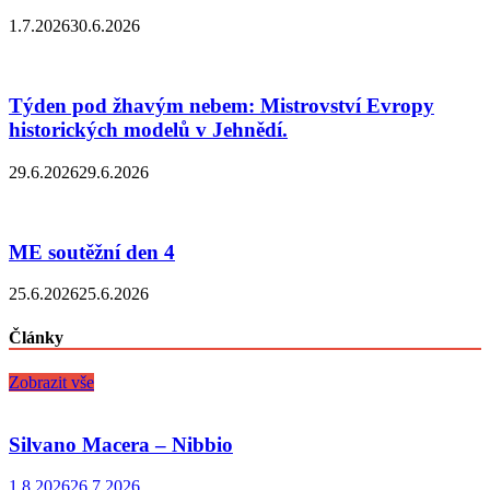
1.7.2026
30.6.2026
Týden pod žhavým nebem: Mistrovství Evropy
historických modelů v Jehnědí.
29.6.2026
29.6.2026
ME soutěžní den 4
25.6.2026
25.6.2026
Články
Zobrazit vše
Silvano Macera – Nibbio
1.8.2026
26.7.2026