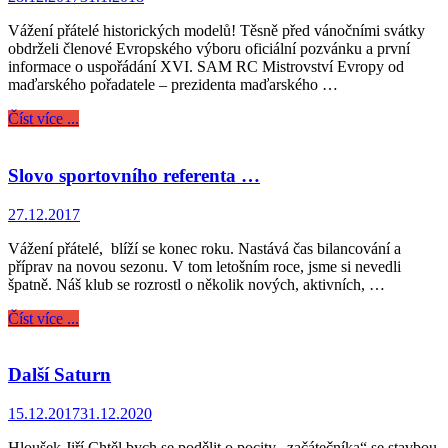
Vážení přátelé historických modelů! Těsně před vánočními svátky
obdrželi členové Evropského výboru oficiální pozvánku a první
informace o uspořádání XVI. SAM RC Mistrovství Evropy od
maďarského pořadatele – prezidenta maďarského …
Číst více ...
Slovo sportovního referenta …
27.12.2017
Vážení přátelé, blíží se konec roku. Nastává čas bilancování a
příprav na novou sezonu. V tom letošním roce, jsme si nevedli
špatně. Náš klub se rozrostl o několik nových, aktivních, …
Číst více ...
Další Saturn
15.12.2017
31.12.2020
Hloušek Jiří Chtěl bych se podělit o pocity „začátečníka“ se stavbou