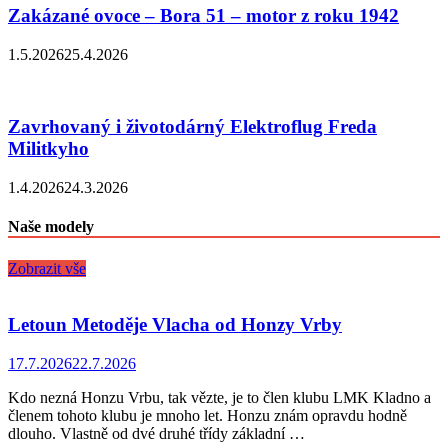
Zakázané ovoce – Bora 51 – motor z roku 1942
1.5.2026
25.4.2026
Zavrhovaný i životodárný Elektroflug Freda
Militkyho
1.4.2026
24.3.2026
Naše modely
Zobrazit vše
Letoun Metoděje Vlacha od Honzy Vrby
17.7.2026
22.7.2026
Kdo nezná Honzu Vrbu, tak vězte, je to člen klubu LMK Kladno a
členem tohoto klubu je mnoho let. Honzu znám opravdu hodně
dlouho. Vlastně od dvé druhé třídy základní …