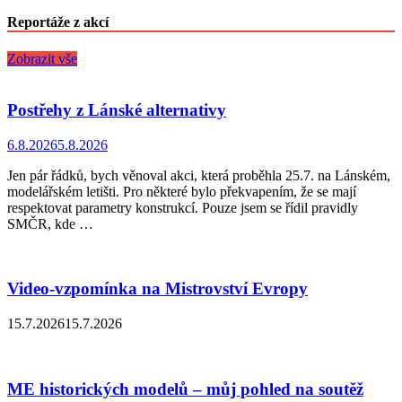
Reportáže z akcí
Zobrazit vše
Postřehy z Lánské alternativy
6.8.2026
5.8.2026
Jen pár řádků, bych věnoval akci, která proběhla 25.7. na Lánském,
modelářském letišti. Pro některé bylo překvapením, že se mají
respektovat parametry konstrukcí. Pouze jsem se řídil pravidly
SMČR, kde …
Video-vzpomínka na Mistrovství Evropy
15.7.2026
15.7.2026
ME historických modelů – můj pohled na soutěž