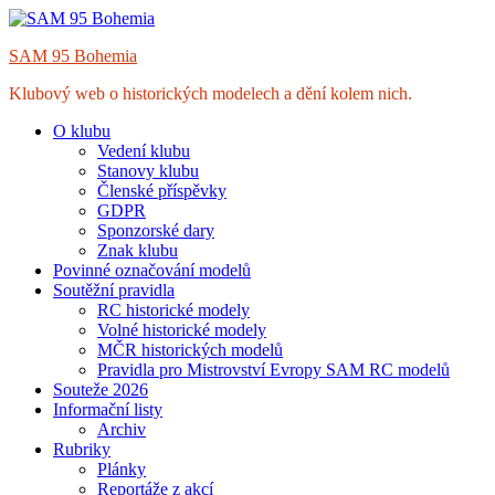
Skip
to
SAM 95 Bohemia
content
Klubový web o historických modelech a dění kolem nich.
O klubu
Vedení klubu
Stanovy klubu
Členské příspěvky
GDPR
Sponzorské dary
Znak klubu
Povinné označování modelů
Soutěžní pravidla
RC historické modely
Volné historické modely
MČR historických modelů
Pravidla pro Mistrovství Evropy SAM RC modelů
Souteže 2026
Informační listy
Archiv
Rubriky
Plánky
Reportáže z akcí