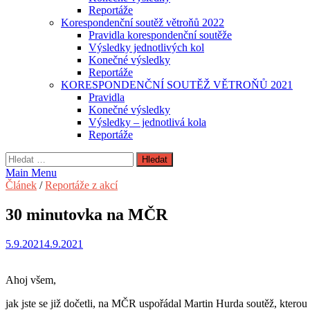
Reportáže
Korespondenční soutěž větroňů 2022
Pravidla korespondenční soutěže
Výsledky jednotlivých kol
Konečné výsledky
Reportáže
KORESPONDENČNÍ SOUTĚŽ VĚTROŇŮ 2021
Pravidla
Konečné výsledky
Výsledky – jednotlivá kola
Reportáže
Vyhledávání
Main Menu
Článek
/
Reportáže z akcí
30 minutovka na MČR
5.9.2021
4.9.2021
Ahoj všem,
jak jste se již dočetli, na MČR uspořádal Martin Hurda soutěž, ktero