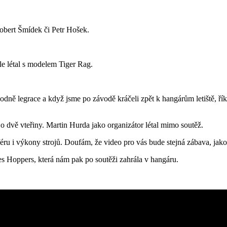
Robert Šmídek či Petr Hošek.
ale létal s modelem Tiger Rag.
ně legrace a když jsme po závodě kráčeli zpět k hangárům letiště, říkal
o dvě vteřiny. Martin Hurda jako organizátor létal mimo soutěž.
éru i výkony strojů. Doufám, že video pro vás bude stejná zábava, jako p
s Hoppers, která nám pak po soutěži zahrála v hangáru.