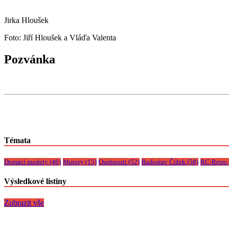
Jirka Hloušek
Foto: Jiří Hloušek a Vláďa Valenta
Pozvánka
Témata
Domácí modely
(46)
Motory
(15)
Osobnosti
(52)
Radoslav Čížek
(58)
RC-Retro
Výsledkové listiny
Zobrazit vše