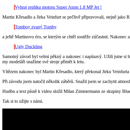
Vyhraj repliku motoru Super Atom 1.8 MP Jet !
Martin Křesadlo a Jirka Veinfurt se pečlivě připravovali, stejně jako 
Tomboy zvaný Tomby
a ještě Martinovo éro, se kterým se chtěl soutěže zúčastnit. Nakonec 
Ugly Duckling
Samotný závod byl velmi pěkný a nakonec i napínavý. Užili jsme si hod
my modeláři snažíme své stroje přimět k letu.
Vítězem nakonec byl Martin Křesadlo, který překonal Jirku Veinfurta 
Při závodu jsem natočil několik záběrů. Snažil jsem se zachytit atmosf
Hudbu a text písně k videu složil Milan Zimmermann ze skupiny Blue
Tak si to užijte s námi.