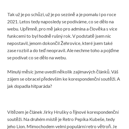
Tak už je po schůzi, už je po sezóně a je pomalu i po roce
2021. Letos tedy naposledy se podíváme, co se dělo na
webu. Upřímně, pro mě jako pro admina a člověka s více
funkcemi to byl hodně rušný rok. V podstatě jsem nic
nepostavil, jenom dokončil Žehrovice, které jsem také
zase rozbil a do teď neopravil. Ale nechme toho a pojďme
se podívat co se dělo na webu.
Minulý měsíc jsme uvedli několik zajímavých článků. Váš
zájem se obracel především ke korespondenční soutěži. A
jak dopadla hitparáda?
Vítězem je článek Jirky Hrušky o říjnové korespondenční
soutěži. Na druhém místě je Retro Pepíka Kubeše, tedy
jeho Lion. Mimochodem velmi populární retro větroň. Je