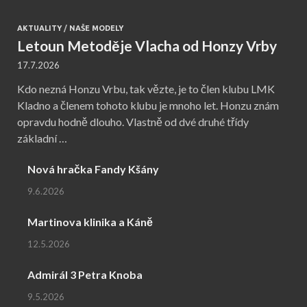
AKTUALITY
/
NAŠE MODELY
Letoun Metoděje Vlacha od Honzy Vrby
17.7.2026
Kdo nezná Honzu Vrbu, tak vězte, je to člen klubu LMK
Kladno a členem tohoto klubu je mnoho let. Honzu znám
opravdu hodně dlouho. Vlastně od dvé druhé třídy
základní …
Nová hračka Fandy Kšány
9.6.2026
Martinova klinika a Káně
12.5.2026
Admirál 3 Petra Knoba
9.5.2026