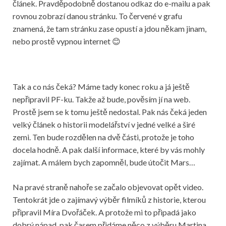
článek. Pravděpodobně dostanou odkaz do e-mailu a pak
rovnou zobrazí danou stránku. To červené v grafu
znamená, že tam stránku zase opustí a jdou někam jinam,
nebo prostě vypnou internet 😊
Tak a co nás čeká? Máme tady konec roku a já ještě
nepřipravil PF-ku. Takže až bude, pověsím jí na web.
Prostě jsem se k tomu ještě nedostal. Pak nás čeká jeden
velký článek o historii modelářství v jedné velké a širé
zemi. Ten bude rozdělen na dvě části, protože je toho
docela hodně. A pak další informace, které by vás mohly
zajímat. A málem bych zapomněl, bude útočit Mars…
Na pravé straně nahoře se začalo objevovat opět video.
Tentokrát jde o zajímavý výběr filmíků z historie, kterou
připravil Míra Dvořáček. A protože mi to připadá jako
dobrý nápad, pak časem přidáme něco z výběru Martina