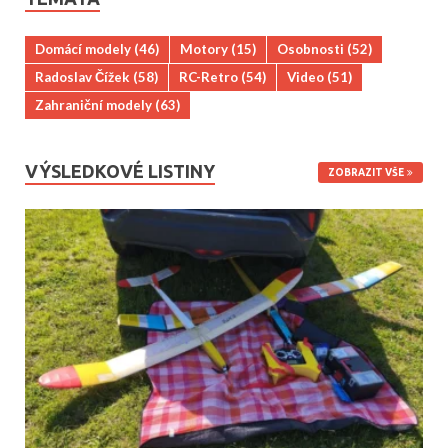
Domácí modely
(46)
Motory
(15)
Osobnosti
(52)
Radoslav Čížek
(58)
RC-Retro
(54)
Video
(51)
Zahraniční modely
(63)
VÝSLEDKOVÉ LISTINY
ZOBRAZIT VŠE