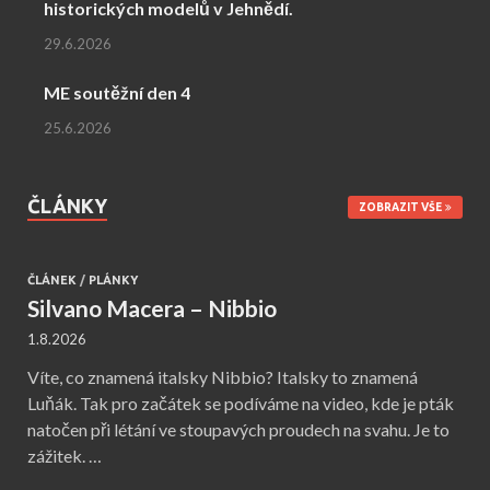
historických modelů v Jehnědí.
29.6.2026
ME soutěžní den 4
25.6.2026
ČLÁNKY
ZOBRAZIT VŠE
ČLÁNEK
/
PLÁNKY
Silvano Macera – Nibbio
1.8.2026
Víte, co znamená italsky Nibbio? Italsky to znamená
Luňák. Tak pro začátek se podíváme na video, kde je pták
natočen při létání ve stoupavých proudech na svahu. Je to
zážitek. …