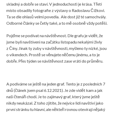
skladný a dobře se staví. V jednoduchosti je krása. Třetí
místo obsadily fotografie z výstavy o Radoslavu Čížkovi.
Ta se dle ohlasů velmi povedla. Ale dost již té samochvály.
Odborné články se četly také, a to mě osobně vždy potěší.
Pojďme se podívat na návštěvnost. Dle grafu je vidět, že
jsme byli navštíveni na začátku listopadu nekalými živly
z Číny. Jinak ty zuby v návštěvnosti, myšleno ty nízké, jsou
o víkendech. Prostě se věnujete něčemu jinému, a to je
dobře. Přes týden se návštěvnost zase vrátí do průměru.
A podíváme se ještě na jeden graf. Tento je z posledních 7
dnů (článek jsem psal 6.12.2021). Je zde vidět kam a jak
naši čtenáři chodí. Je to zajímavý graf, který jsme ještě
nikdy neukázal. Z toho zjitíte, že nejvíce lidí navštíví jako
první stránku tu hlavní, ale někteří rovnou otevírají nějaký