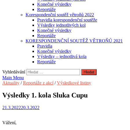
Konečné výsledky
Reportáže
Korespondenční soutěž větroňů 2022
Pravidla korespondenční soutěže
Výsledky jednotlivých kol
Konečné výsledky
Reportáže
KORESPONDENČNÍ SOUTĚŽ VĚTROŇŮ 2021
Pravidla
Konečné výsledky
Výsledky – jednotlivá kola
Reportáže
Vyhledávání
Main Menu
Aktuality
/
Reportáže z akcí
/
Výsledkové listiny
Výsledky 1. kola Sluka Cupu
21.3.2022
20.3.2022
Vážení,