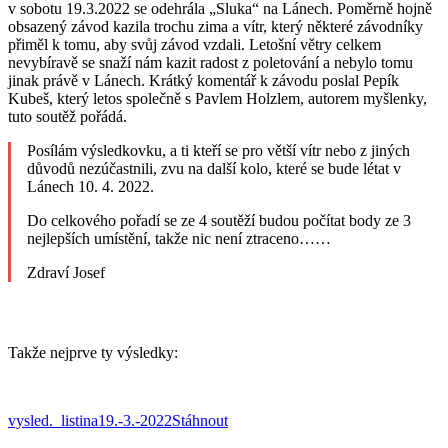
v sobotu 19.3.2022 se odehrála „Sluka“ na Lánech. Poměrně hojně
obsazený závod kazila trochu zima a vítr, který některé závodníky
přiměl k tomu, aby svůj závod vzdali. Letošní větry celkem
nevybíravě se snaží nám kazit radost z poletování a nebylo tomu
jinak právě v Lánech. Krátký komentář k závodu poslal Pepík
Kubeš, který letos společně s Pavlem Holzlem, autorem myšlenky,
tuto soutěž pořádá.
Posílám výsledkovku, a ti kteří se pro větší vítr nebo z jiných
důvodů nezúčastnili, zvu na další kolo, které se bude létat v
Lánech 10. 4. 2022.
Do celkového pořadí se ze 4 soutěží budou počítat body ze 3
nejlepších umístění, takže nic není ztraceno……
Zdraví Josef
Takže nejprve ty výsledky:
vysled._listina19.-3.-2022
Stáhnout