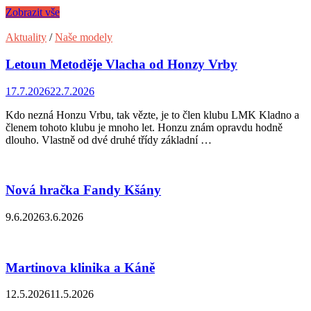
Zobrazit vše
Aktuality
/
Naše modely
Letoun Metoděje Vlacha od Honzy Vrby
17.7.2026
22.7.2026
Kdo nezná Honzu Vrbu, tak vězte, je to člen klubu LMK Kladno a
členem tohoto klubu je mnoho let. Honzu znám opravdu hodně
dlouho. Vlastně od dvé druhé třídy základní …
Nová hračka Fandy Kšány
9.6.2026
3.6.2026
Martinova klinika a Káně
12.5.2026
11.5.2026