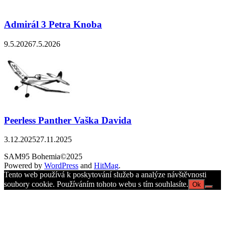
Admirál 3 Petra Knoba
9.5.2026
7.5.2026
Peerless Panther Vaška Davida
3.12.2025
27.11.2025
SAM95 Bohemia©2025
Powered by
WordPress
and
HitMag
.
Tento web používá k poskytování služeb a analýze návštěvnosti
soubory cookie. Používáním tohoto webu s tím souhlasíte.
Ok