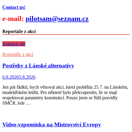
Contact us!
e-mail:
pilotsam@seznam.cz
Reportáže z akcí
Zobrazit vše
Reportáže z akcí
Postřehy z Lánské alternativy
6.8.2026
5.8.2026
Jen pár řádků, bych věnoval akci, která proběhla 25.7. na Lánském,
modelářském letišti. Pro některé bylo překvapením, že se mají
respektovat parametry konstrukcí. Pouze jsem se řídil pravidly
SMČR, kde …
Video-vzpomínka na Mistrovství Evropy