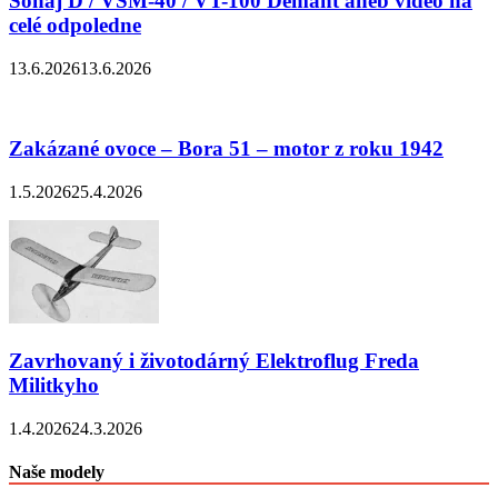
Šohaj D / VSM-40 / VT-100 Démant aneb video na
celé odpoledne
13.6.2026
13.6.2026
Zakázané ovoce – Bora 51 – motor z roku 1942
1.5.2026
25.4.2026
Zavrhovaný i životodárný Elektroflug Freda
Militkyho
1.4.2026
24.3.2026
Naše modely