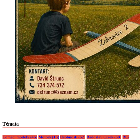
Témata
Domácí modely
(46)
Motory
(15)
Osobnosti
(52)
Radoslav Čížek
(58)
RC-