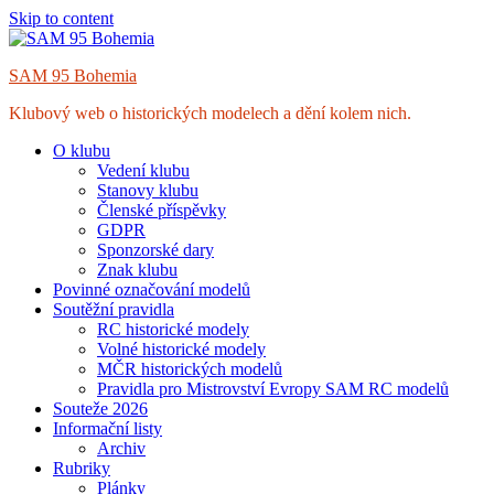
Skip to content
SAM 95 Bohemia
Klubový web o historických modelech a dění kolem nich.
O klubu
Vedení klubu
Stanovy klubu
Členské příspěvky
GDPR
Sponzorské dary
Znak klubu
Povinné označování modelů
Soutěžní pravidla
RC historické modely
Volné historické modely
MČR historických modelů
Pravidla pro Mistrovství Evropy SAM RC modelů
Souteže 2026
Informační listy
Archiv
Rubriky
Plánky