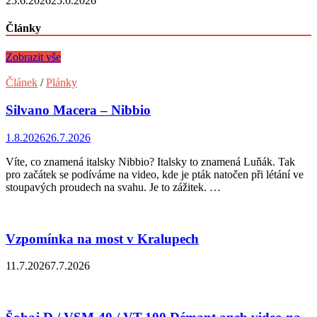
25.6.2026
25.6.2026
Články
Zobrazit vše
Článek
/
Plánky
Silvano Macera – Nibbio
1.8.2026
26.7.2026
Víte, co znamená italsky Nibbio? Italsky to znamená Luňák. Tak
pro začátek se podíváme na video, kde je pták natočen při létání ve
stoupavých proudech na svahu. Je to zážitek. …
Vzpomínka na most v Kralupech
11.7.2026
7.7.2026