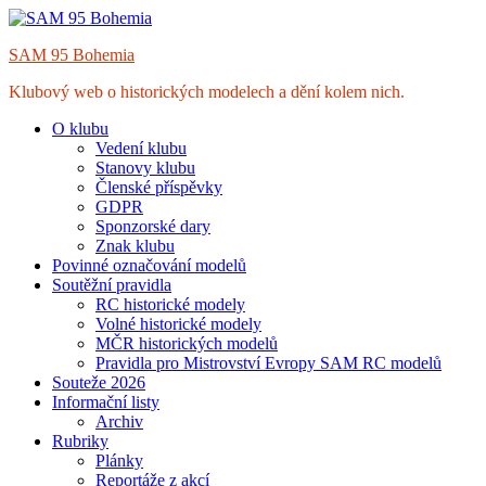
Skip
to
SAM 95 Bohemia
content
Klubový web o historických modelech a dění kolem nich.
O klubu
Vedení klubu
Stanovy klubu
Členské příspěvky
GDPR
Sponzorské dary
Znak klubu
Povinné označování modelů
Soutěžní pravidla
RC historické modely
Volné historické modely
MČR historických modelů
Pravidla pro Mistrovství Evropy SAM RC modelů
Souteže 2026
Informační listy
Archiv
Rubriky
Plánky
Reportáže z akcí