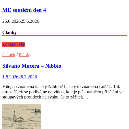
ME soutěžní den 4
25.6.2026
25.6.2026
Články
Zobrazit vše
Článek
/
Plánky
Silvano Macera – Nibbio
1.8.2026
26.7.2026
Víte, co znamená italsky Nibbio? Italsky to znamená Luňák. Tak
pro začátek se podíváme na video, kde je pták natočen při létání ve
stoupavých proudech na svahu. Je to zážitek. …