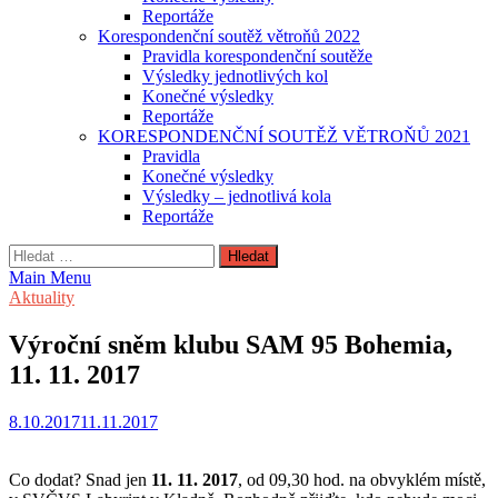
Reportáže
Korespondenční soutěž větroňů 2022
Pravidla korespondenční soutěže
Výsledky jednotlivých kol
Konečné výsledky
Reportáže
KORESPONDENČNÍ SOUTĚŽ VĚTROŇŮ 2021
Pravidla
Konečné výsledky
Výsledky – jednotlivá kola
Reportáže
Vyhledávání
Main Menu
Aktuality
Výroční sněm klubu SAM 95 Bohemia,
11. 11. 2017
8.10.2017
11.11.2017
Co dodat? Snad jen
11. 11. 2017
, od 09,30 hod. na obvyklém místě,