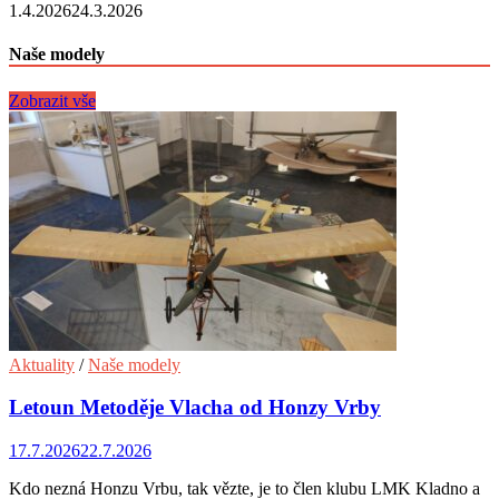
1.4.2026
24.3.2026
Naše modely
Zobrazit vše
Aktuality
/
Naše modely
Letoun Metoděje Vlacha od Honzy Vrby
17.7.2026
22.7.2026
Kdo nezná Honzu Vrbu, tak vězte, je to člen klubu LMK Kladno a