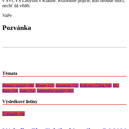
v SVČVS Labyrint v Kladně. Rozhodně přijďte, kdo nebude moci,
nechť dá vědět.
VaPe
Pozvánka
Témata
Domácí modely
(46)
Motory
(15)
Osobnosti
(52)
Radoslav Čížek
(58)
RC-
Retro
(54)
Video
(51)
Zahraniční modely
(63)
Výsledkové listiny
Zobrazit vše