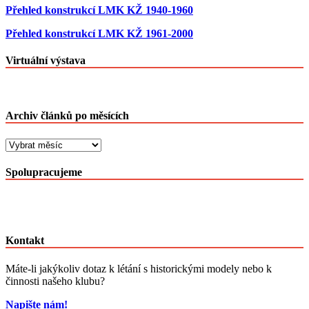
Přehled konstrukcí LMK KŽ 1940-1960
Přehled konstrukcí LMK KŽ 1961-2000
Virtuální výstava
Archiv článků po měsících
Archiv
článků
po
Spolupracujeme
měsících
Kontakt
Máte-li jakýkoliv dotaz k létání s historickými modely nebo k
činnosti našeho klubu?
Napište nám!