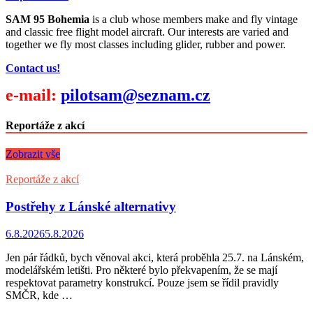
SAM 95 Bohemia
is a club whose members make and fly vintage
and classic free flight model aircraft. Our interests are varied and
together we fly most classes including glider, rubber and power.
Contact us!
e-mail:
pilotsam@seznam.cz
Reportáže z akcí
Zobrazit vše
Reportáže z akcí
Postřehy z Lánské alternativy
6.8.2026
5.8.2026
Jen pár řádků, bych věnoval akci, která proběhla 25.7. na Lánském,
modelářském letišti. Pro některé bylo překvapením, že se mají
respektovat parametry konstrukcí. Pouze jsem se řídil pravidly
SMČR, kde …