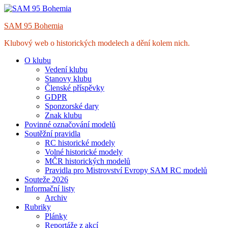
Skip
to
SAM 95 Bohemia
content
Klubový web o historických modelech a dění kolem nich.
O klubu
Vedení klubu
Stanovy klubu
Členské příspěvky
GDPR
Sponzorské dary
Znak klubu
Povinné označování modelů
Soutěžní pravidla
RC historické modely
Volné historické modely
MČR historických modelů
Pravidla pro Mistrovství Evropy SAM RC modelů
Souteže 2026
Informační listy
Archiv
Rubriky
Plánky
Reportáže z akcí