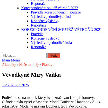
Reportáže
Korespondenční soutěž větroňů 2022
Pravidla korespondenční soutěže
Výsledky jednotlivých kol
Konečné výsledky
Reportáže
KORESPONDENČNÍ SOUTĚŽ VĚTROŇŮ 2021
Pravidla
Konečné výsledky
Výsledky – jednotlivá kola
Reportáže
Vyhledávání
Main Menu
Aktuality
/
Naše modely
/
Plánky
Vévodkyně Míry Vaňka
1.2.2025
2.2.2025
Podíváme se na model, který byl označován jako přelomový.
Článek a plán vyšel v časopise Model Builders‘ Handbook č. 1 z
roku 1939. Model je nazván Duchess, tedy Vévodkyně.