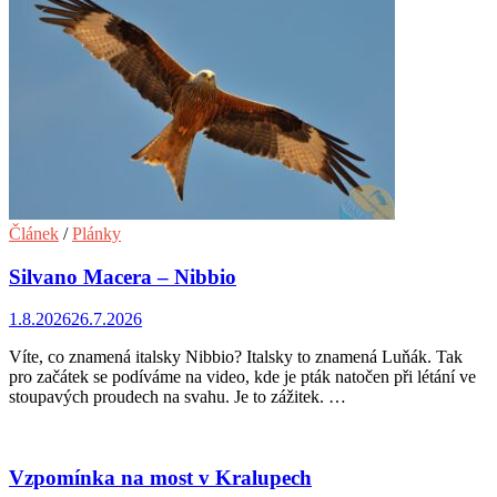
Článek
/
Plánky
Silvano Macera – Nibbio
1.8.2026
26.7.2026
Víte, co znamená italsky Nibbio? Italsky to znamená Luňák. Tak
pro začátek se podíváme na video, kde je pták natočen při létání ve
stoupavých proudech na svahu. Je to zážitek. …
Vzpomínka na most v Kralupech