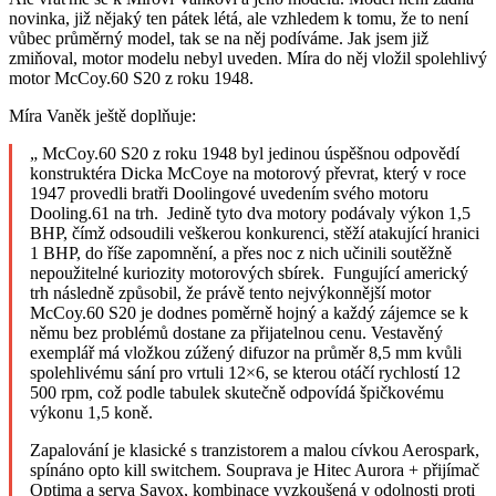
novinka, již nějaký ten pátek létá, ale vzhledem k tomu, že to není
vůbec průměrný model, tak se na něj podíváme. Jak jsem již
zmiňoval, motor modelu nebyl uveden. Míra do něj vložil spolehlivý
motor McCoy.60 S20 z roku 1948.
Míra Vaněk ještě doplňuje:
„ McCoy.60 S20 z roku 1948 byl jedinou úspěšnou odpovědí
konstruktéra Dicka McCoye na motorový převrat, který v roce
1947 provedli bratři Doolingové uvedením svého motoru
Dooling.61 na trh. Jedině tyto dva motory podávaly výkon 1,5
BHP, čímž odsoudili veškerou konkurenci, stěží atakující hranici
1 BHP, do říše zapomnění, a přes noc z nich učinili soutěžně
nepoužitelné kuriozity motorových sbírek. Fungující americký
trh následně způsobil, že právě tento nejvýkonnější motor
McCoy.60 S20 je dodnes poměrně hojný a každý zájemce se k
němu bez problémů dostane za přijatelnou cenu. Vestavěný
exemplář má vložkou zúžený difuzor na průměr 8,5 mm kvůli
spolehlivému sání pro vrtuli 12×6, se kterou otáčí rychlostí 12
500 rpm, což podle tabulek skutečně odpovídá špičkovému
výkonu 1,5 koně.
Zapalování je klasické s tranzistorem a malou cívkou Aerospark,
spínáno opto kill switchem. Souprava je Hitec Aurora + přijímač
Optima a serva Savox, kombinace vyzkoušená v odolnosti proti