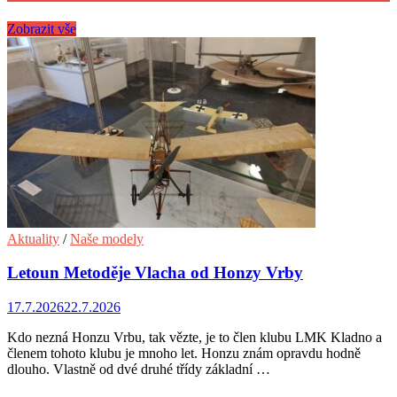
Zobrazit vše
Aktuality
/
Naše modely
Letoun Metoděje Vlacha od Honzy Vrby
17.7.2026
22.7.2026
Kdo nezná Honzu Vrbu, tak vězte, je to člen klubu LMK Kladno a
členem tohoto klubu je mnoho let. Honzu znám opravdu hodně
dlouho. Vlastně od dvé druhé třídy základní …