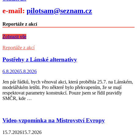
e-mail:
pilotsam@seznam.cz
Reportáže z akcí
Zobrazit vše
Reportáže z akcí
Postřehy z Lánské alternativy
6.8.2026
5.8.2026
Jen pár řádků, bych věnoval akci, která proběhla 25.7. na Lánském,
modelářském letišti. Pro některé bylo překvapením, že se mají
respektovat parametry konstrukcí. Pouze jsem se řídil pravidly
SMČR, kde …
Video-vzpomínka na Mistrovství Evropy
15.7.2026
15.7.2026