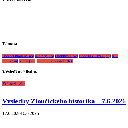
Témata
Domácí modely
(46)
Motory
(15)
Osobnosti
(52)
Radoslav Čížek
(58)
RC-
Retro
(54)
Video
(51)
Zahraniční modely
(63)
Výsledkové listiny
Zobrazit vše
Výsledky Zlončického historika – 7.6.2026
17.6.2026
16.6.2026