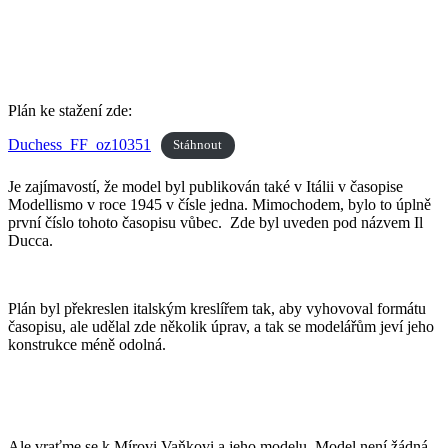
Plán ke stažení zde:
Duchess_FF_oz10351
Stáhnout
Je zajímavostí, že model byl publikován také v Itálii v časopise
Modellismo v roce 1945 v čísle jedna. Mimochodem, bylo to úplně
první číslo tohoto časopisu vůbec. Zde byl uveden pod názvem Il
Ducca.
Plán byl překreslen italským kreslířem tak, aby vyhovoval formátu
časopisu, ale udělal zde několik úprav, a tak se modelářům jeví jeho
konstrukce méně odolná.
Ale vraťme se k Mírovi Vaňkovi a jeho modelu. Model není žádná