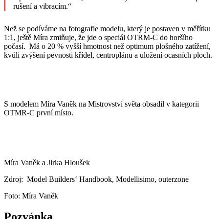
rušení a vibracím.“
Než se podíváme na fotografie modelu, který je postaven v měřítku
1:1, ještě Míra zmiňuje, že jde o speciál OTRM-C do horšího
počasí. Má o 20 % vyšší hmotnost než optimum plošného zatížení,
kvůli zvýšení pevnosti křídel, centroplánu a uložení ocasních ploch.
S modelem Míra Vaněk na Mistrovství světa obsadil v kategorii
OTMR-C první místo.
Míra Vaněk a Jirka Hloušek
Zdroj: Model Builders‘ Handbook, Modellisimo, outerzone
Foto: Míra Vaněk
Pozvánka