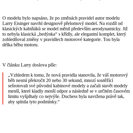
O modelu bylo napsáno, že po změnách pravidel autor modelu
Larry Eisinger navrhl designově přelomový model. Na rozdíl od
klasických kabiňáků se model měnil především aerodynamicky. Již
to nebyla klasická „bedýnka“ s křídly, ale elegantní komplet, který
zohledňoval změny v pravidlech motorové kategorie. Tou byla
délka běhu motoru.
V článku Larry doslova píše:
„Vzhledem k tomu, že nová pravidla stanovila, že váš motorový
běh nesmí překročit 20 nebo 30 sekund, mnozí soutěžící
sešrotovali své původní kabinové modely a začali stavět modely
menší, které kladly menší odpor a následně se v určitém časovém
limitu vyšplhaly co nejvýše. Duchess byla navržena právě tak,
aby splnila tyto podmínky.“