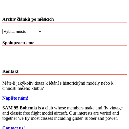
Archiv článků po měsících
Archiv
článků
po
Spolupracujeme
měsících
Kontakt
Máte-li jakýkoliv dotaz k létání s historickými modely nebo k
činnosti našeho klubu?
Napište nám!
SAM 95 Bohemia
is a club whose members make and fly vintage
and classic free flight model aircraft. Our interests are varied and
together we fly most classes including glider, rubber and power.
Contact us!