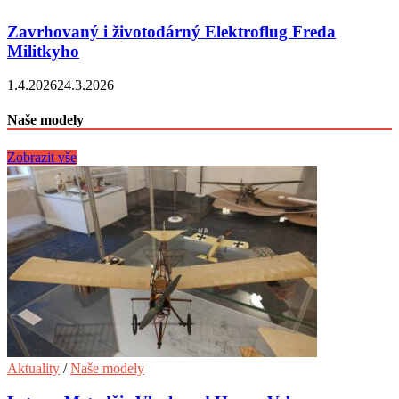
Zavrhovaný i životodárný Elektroflug Freda
Militkyho
1.4.2026
24.3.2026
Naše modely
Zobrazit vše
Aktuality
/
Naše modely