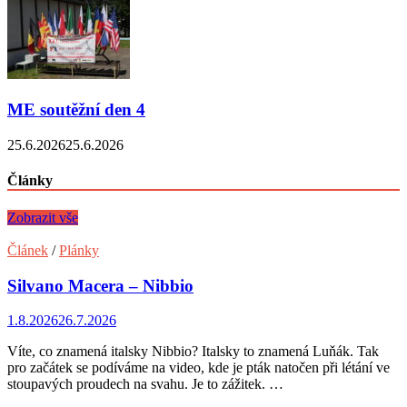
ME soutěžní den 4
25.6.2026
25.6.2026
Články
Zobrazit vše
Článek
/
Plánky
Silvano Macera – Nibbio
1.8.2026
26.7.2026
Víte, co znamená italsky Nibbio? Italsky to znamená Luňák. Tak
pro začátek se podíváme na video, kde je pták natočen při létání ve
stoupavých proudech na svahu. Je to zážitek. …