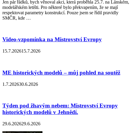
Jen pár řádků, bych věnoval akci, která proběhla 25.7. na Lánském,
modelářském letišti. Pro některé bylo překvapením, že se mají
respektovat parametry konstrukcí. Pouze jsem se řídil pravidly
SMČR, kde …
Video-vzpomínka na Mistrovství Evropy
15.7.2026
15.7.2026
ME historických modelů – můj pohled na soutěž
1.7.2026
30.6.2026
Týden pod žhavým nebem: Mistrovství Evropy
historických modelů v Jehnědí.
29.6.2026
29.6.2026