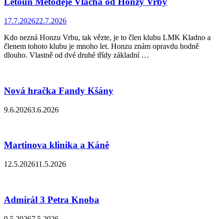
Letoun Metoděje Vlacha od Honzy Vrby
17.7.2026
22.7.2026
Kdo nezná Honzu Vrbu, tak vězte, je to člen klubu LMK Kladno a
členem tohoto klubu je mnoho let. Honzu znám opravdu hodně
dlouho. Vlastně od dvé druhé třídy základní …
Nová hračka Fandy Kšány
9.6.2026
3.6.2026
Martinova klinika a Káně
12.5.2026
11.5.2026
Admirál 3 Petra Knoba
9.5.2026
7.5.2026