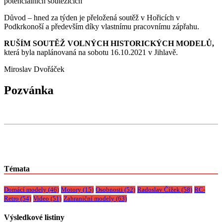
potenciálních soutěžících
Důvod – hned za týden je přeložená soutěž v Hořicích v
Podkrkonoší a především díky vlastnímu pracovnímu zápřahu.
RUŠÍM SOUTĚŽ VOLNÝCH HISTORICKÝCH MODELŮ,
která byla naplánovaná na sobotu 16.10.2021 v Jihlavě.
Miroslav Dvořáček
Pozvánka
Témata
Domácí modely
(46)
Motory
(15)
Osobnosti
(52)
Radoslav Čížek
(58)
RC-
Retro
(54)
Video
(51)
Zahraniční modely
(63)
Výsledkové listiny