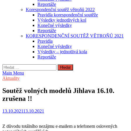
Reportáže
Korespondenční soutěž větroňů 2022
Pravidla korespondenční soutěže
Výsledky jednotlivých kol
Konečné výsledky
Reportáže
KORESPONDENČNÍ SOUTĚŽ VĚTROŇŮ 2021
Pravidla
Konečné výsledky
Výsledky – jednotlivá kola
Reportáže
Vyhledávání
Main Menu
Aktuality
Soutěž volných modelů Jihlava 16.10.
zrušena !!
13.10.2021
13.10.2021
Z důvodu totálního nezájmu e-mailem a telefonem oslovených