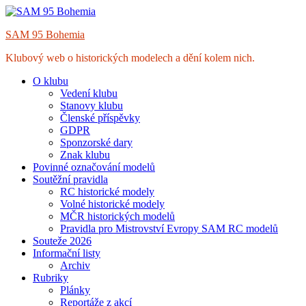
Skip
to
SAM 95 Bohemia
content
Klubový web o historických modelech a dění kolem nich.
O klubu
Vedení klubu
Stanovy klubu
Členské příspěvky
GDPR
Sponzorské dary
Znak klubu
Povinné označování modelů
Soutěžní pravidla
RC historické modely
Volné historické modely
MČR historických modelů
Pravidla pro Mistrovství Evropy SAM RC modelů
Souteže 2026
Informační listy
Archiv
Rubriky
Plánky
Reportáže z akcí