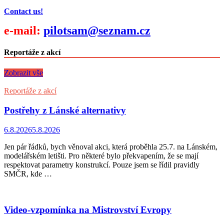
Contact us!
e-mail:
pilotsam@seznam.cz
Reportáže z akcí
Zobrazit vše
Reportáže z akcí
Postřehy z Lánské alternativy
6.8.2026
5.8.2026
Jen pár řádků, bych věnoval akci, která proběhla 25.7. na Lánském,
modelářském letišti. Pro některé bylo překvapením, že se mají
respektovat parametry konstrukcí. Pouze jsem se řídil pravidly
SMČR, kde …
Video-vzpomínka na Mistrovství Evropy