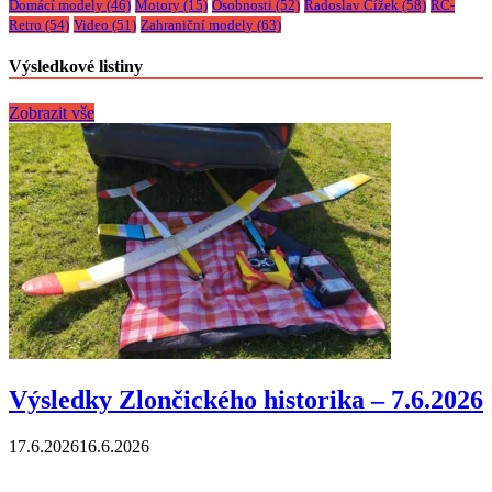
Domácí modely
(46)
Motory
(15)
Osobnosti
(52)
Radoslav Čížek
(58)
RC-
Retro
(54)
Video
(51)
Zahraniční modely
(63)
Výsledkové listiny
Zobrazit vše
Výsledky Zlončického historika – 7.6.2026
17.6.2026
16.6.2026