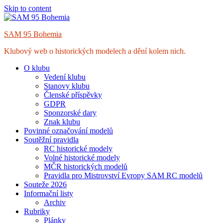
Skip to content
SAM 95 Bohemia
Klubový web o historických modelech a dění kolem nich.
O klubu
Vedení klubu
Stanovy klubu
Členské příspěvky
GDPR
Sponzorské dary
Znak klubu
Povinné označování modelů
Soutěžní pravidla
RC historické modely
Volné historické modely
MČR historických modelů
Pravidla pro Mistrovství Evropy SAM RC modelů
Souteže 2026
Informační listy
Archiv
Rubriky
Plánky