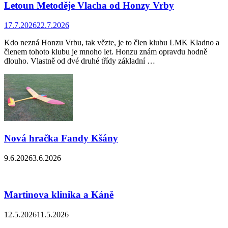
Letoun Metoděje Vlacha od Honzy Vrby
17.7.2026
22.7.2026
Kdo nezná Honzu Vrbu, tak vězte, je to člen klubu LMK Kladno a
členem tohoto klubu je mnoho let. Honzu znám opravdu hodně
dlouho. Vlastně od dvé druhé třídy základní …
Nová hračka Fandy Kšány
9.6.2026
3.6.2026
Martinova klinika a Káně
12.5.2026
11.5.2026