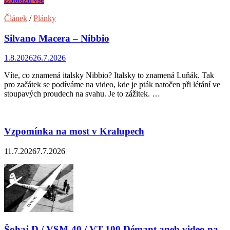
Článek
/
Plánky
Silvano Macera – Nibbio
1.8.2026
26.7.2026
Víte, co znamená italsky Nibbio? Italsky to znamená Luňák. Tak
pro začátek se podíváme na video, kde je pták natočen při létání ve
stoupavých proudech na svahu. Je to zážitek. …
Vzpomínka na most v Kralupech
11.7.2026
7.7.2026
Šohaj D / VSM-40 / VT-100 Démant aneb video na