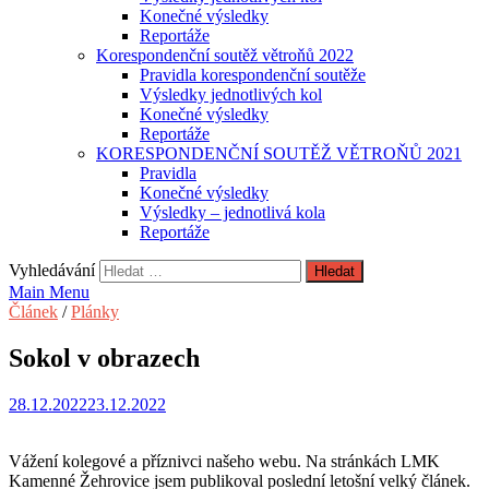
Konečné výsledky
Reportáže
Korespondenční soutěž větroňů 2022
Pravidla korespondenční soutěže
Výsledky jednotlivých kol
Konečné výsledky
Reportáže
KORESPONDENČNÍ SOUTĚŽ VĚTROŇŮ 2021
Pravidla
Konečné výsledky
Výsledky – jednotlivá kola
Reportáže
Vyhledávání
Main Menu
Článek
/
Plánky
Sokol v obrazech
28.12.2022
23.12.2022
Vážení kolegové a příznivci našeho webu. Na stránkách LMK
Kamenné Žehrovice jsem publikoval poslední letošní velký článek.