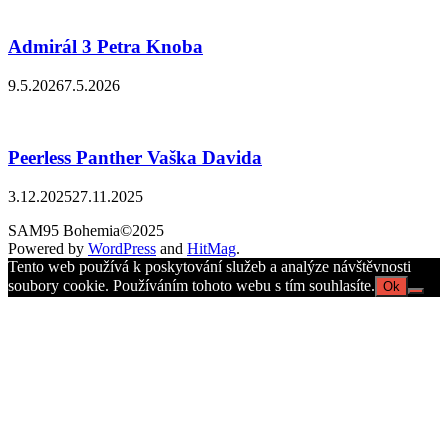
Admirál 3 Petra Knoba
9.5.2026
7.5.2026
Peerless Panther Vaška Davida
3.12.2025
27.11.2025
SAM95 Bohemia©2025
Powered by
WordPress
and
HitMag
.
Tento web používá k poskytování služeb a analýze návštěvnosti
soubory cookie. Používáním tohoto webu s tím souhlasíte.
Ok