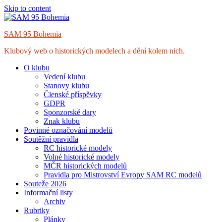
Skip to content
SAM 95 Bohemia
Klubový web o historických modelech a dění kolem nich.
O klubu
Vedení klubu
Stanovy klubu
Členské příspěvky
GDPR
Sponzorské dary
Znak klubu
Povinné označování modelů
Soutěžní pravidla
RC historické modely
Volné historické modely
MČR historických modelů
Pravidla pro Mistrovství Evropy SAM RC modelů
Souteže 2026
Informační listy
Archiv
Rubriky
Plánky