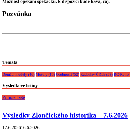
Možnost opékání špekáčků, k dispozici bude káva, čaj.
Pozvánka
Témata
Domácí modely
(46)
Motory
(15)
Osobnosti
(52)
Radoslav Čížek
(58)
RC-Retro
Výsledkové listiny
Zobrazit vše
Výsledky Zlončického historika – 7.6.2026
17.6.2026
16.6.2026