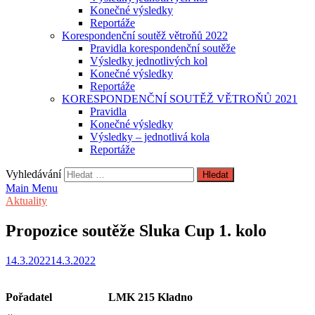
Konečné výsledky
Reportáže
Korespondenční soutěž větroňů 2022
Pravidla korespondenční soutěže
Výsledky jednotlivých kol
Konečné výsledky
Reportáže
KORESPONDENČNÍ SOUTĚŽ VĚTROŇŮ 2021
Pravidla
Konečné výsledky
Výsledky – jednotlivá kola
Reportáže
Vyhledávání
Main Menu
Aktuality
Propozice soutěže Sluka Cup 1. kolo
14.3.2022
14.3.2022
Pořadatel LMK 215 Kladno