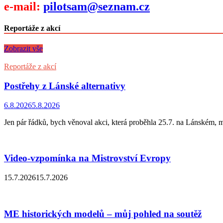
e-mail:
pilotsam@seznam.cz
Reportáže z akcí
Zobrazit vše
Reportáže z akcí
Postřehy z Lánské alternativy
6.8.2026
5.8.2026
Jen pár řádků, bych věnoval akci, která proběhla 25.7. na Lánském, 
Video-vzpomínka na Mistrovství Evropy
15.7.2026
15.7.2026
ME historických modelů – můj pohled na soutěž