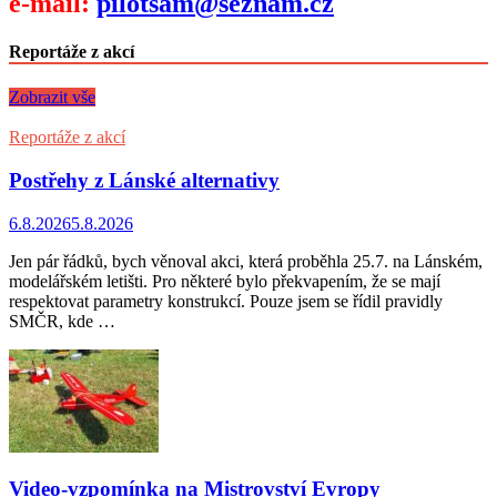
e-mail:
pilotsam@seznam.cz
Reportáže z akcí
Zobrazit vše
Reportáže z akcí
Postřehy z Lánské alternativy
6.8.2026
5.8.2026
Jen pár řádků, bych věnoval akci, která proběhla 25.7. na Lánském,
modelářském letišti. Pro některé bylo překvapením, že se mají
respektovat parametry konstrukcí. Pouze jsem se řídil pravidly
SMČR, kde …
Video-vzpomínka na Mistrovství Evropy