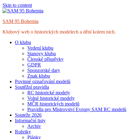
Skip to content
SAM 95 Bohemia
Klubový web o historických modelech a dění kolem nich.
O klubu
Vedení klubu
Stanovy klubu
Členské příspěvky
GDPR
Sponzorské dary
Znak klubu
Povinné označování modelů
Soutěžní pravidla
RC historické modely
Volné historické modely
MČR historických modelů
Pravidla pro Mistrovství Evropy SAM RC modelů
Souteže 2026
Informační listy
Archiv
Rubriky
Plánky