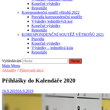
Konečné výsledky
Reportáže
Korespondenční soutěž větroňů 2022
Pravidla korespondenční soutěže
Výsledky jednotlivých kol
Konečné výsledky
Reportáže
KORESPONDENČNÍ SOUTĚŽ VĚTROŇŮ 2021
Pravidla
Konečné výsledky
Výsledky – jednotlivá kola
Reportáže
Vyhledávání
Main Menu
Aktuality
/
Plánované akce
Přihlášky do Kalendáře 2020
16.9.2019
16.9.2019