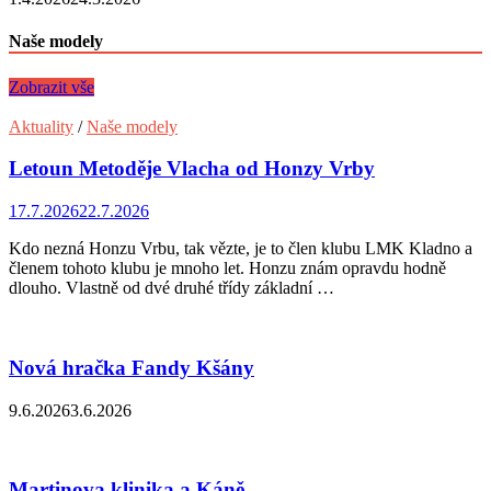
Naše modely
Zobrazit vše
Aktuality
/
Naše modely
Letoun Metoděje Vlacha od Honzy Vrby
17.7.2026
22.7.2026
Kdo nezná Honzu Vrbu, tak vězte, je to člen klubu LMK Kladno a
členem tohoto klubu je mnoho let. Honzu znám opravdu hodně
dlouho. Vlastně od dvé druhé třídy základní …
Nová hračka Fandy Kšány
9.6.2026
3.6.2026
Martinova klinika a Káně