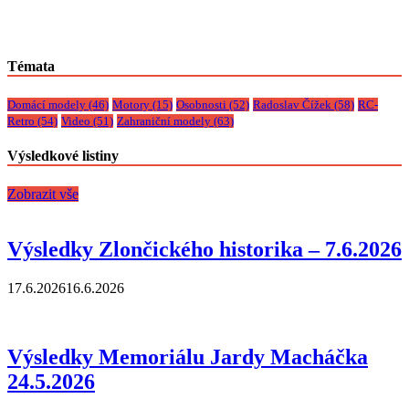
Témata
Domácí modely
(46)
Motory
(15)
Osobnosti
(52)
Radoslav Čížek
(58)
RC-
Retro
(54)
Video
(51)
Zahraniční modely
(63)
Výsledkové listiny
Zobrazit vše
Výsledky Zlončického historika – 7.6.2026
17.6.2026
16.6.2026
Výsledky Memoriálu Jardy Macháčka
24.5.2026