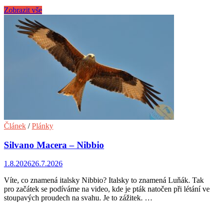
Zobrazit vše
Článek
/
Plánky
Silvano Macera – Nibbio
1.8.2026
26.7.2026
Víte, co znamená italsky Nibbio? Italsky to znamená Luňák. Tak
pro začátek se podíváme na video, kde je pták natočen při létání ve
stoupavých proudech na svahu. Je to zážitek. …