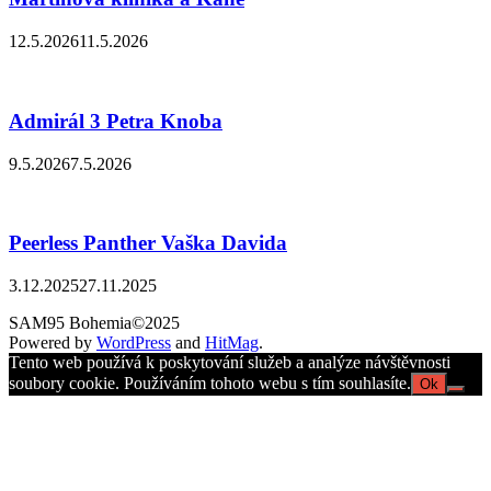
12.5.2026
11.5.2026
Admirál 3 Petra Knoba
9.5.2026
7.5.2026
Peerless Panther Vaška Davida
3.12.2025
27.11.2025
SAM95 Bohemia©2025
Powered by
WordPress
and
HitMag
.
Tento web používá k poskytování služeb a analýze návštěvnosti
soubory cookie. Používáním tohoto webu s tím souhlasíte.
Ok