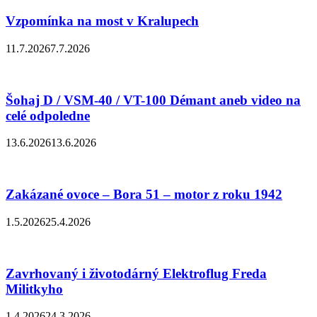
Vzpomínka na most v Kralupech
11.7.2026
7.7.2026
Šohaj D / VSM-40 / VT-100 Démant aneb video na
celé odpoledne
13.6.2026
13.6.2026
Zakázané ovoce – Bora 51 – motor z roku 1942
1.5.2026
25.4.2026
Zavrhovaný i životodárný Elektroflug Freda
Militkyho
1.4.2026
24.3.2026