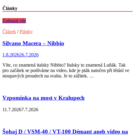
Články
Zobrazit vše
Článek
/
Plánky
Silvano Macera – Nibbio
1.8.2026
26.7.2026
Víte, co znamená italsky Nibbio? Italsky to znamená Luňák. Tak
pro začátek se podíváme na video, kde je pták natočen při létání ve
stoupavých proudech na svahu. Je to zážitek. …
Vzpomínka na most v Kralupech
11.7.2026
7.7.2026
Šohaj D / VSM-40 / VT-100 Démant aneb video na