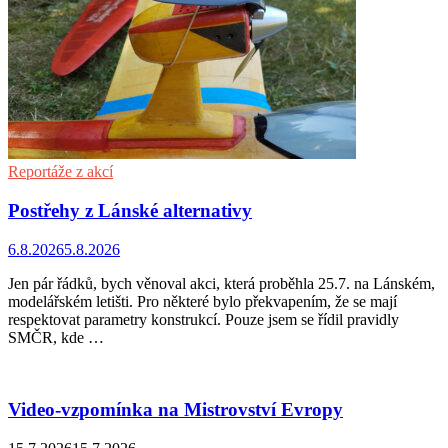
Reportáže z akcí
Postřehy z Lánské alternativy
6.8.2026
5.8.2026
Jen pár řádků, bych věnoval akci, která proběhla 25.7. na Lánském,
modelářském letišti. Pro některé bylo překvapením, že se mají
respektovat parametry konstrukcí. Pouze jsem se řídil pravidly
SMČR, kde …
Video-vzpomínka na Mistrovství Evropy