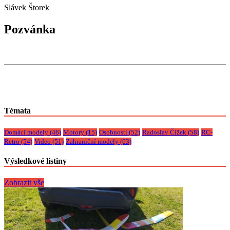
Slávek Štorek
Pozvánka
Témata
Domácí modely
(46)
Motory
(15)
Osobnosti
(52)
Radoslav Čížek
(58)
RC-
Retro
(54)
Video
(51)
Zahraniční modely
(63)
Výsledkové listiny
Zobrazit vše