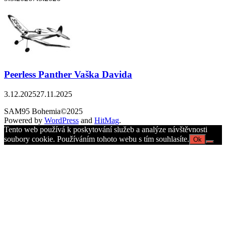
Peerless Panther Vaška Davida
3.12.2025
27.11.2025
SAM95 Bohemia©2025
Powered by
WordPress
and
HitMag
.
Tento web používá k poskytování služeb a analýze návštěvnosti
soubory cookie. Používáním tohoto webu s tím souhlasíte.
Ok