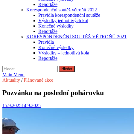
Reportáže
Korespondenční soutěž větroňů 2022
Pravidla korespondenční soutěže
Výsledky jednotlivých kol
Konečné výsledky
Reportáže
KORESPONDENČNÍ SOUTĚŽ VĚTROŇŮ 2021
Pravidla
Konečné výsledky
Výsledky – jednotlivá kola
Reportáže
Vyhledávání
Main Menu
Aktuality
/
Plánované akce
Pozvánka na poslední pohárovku
15.9.2025
14.9.2025