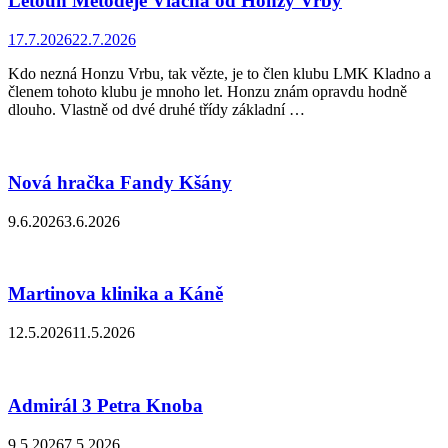
Letoun Metoděje Vlacha od Honzy Vrby
17.7.2026
22.7.2026
Kdo nezná Honzu Vrbu, tak vězte, je to člen klubu LMK Kladno a
členem tohoto klubu je mnoho let. Honzu znám opravdu hodně
dlouho. Vlastně od dvé druhé třídy základní …
Nová hračka Fandy Kšány
9.6.2026
3.6.2026
Martinova klinika a Káně
12.5.2026
11.5.2026
Admirál 3 Petra Knoba
9.5.2026
7.5.2026