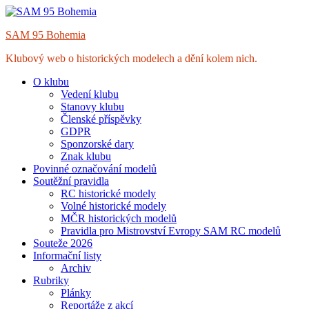
Skip
to
SAM 95 Bohemia
content
Klubový web o historických modelech a dění kolem nich.
O klubu
Vedení klubu
Stanovy klubu
Členské příspěvky
GDPR
Sponzorské dary
Znak klubu
Povinné označování modelů
Soutěžní pravidla
RC historické modely
Volné historické modely
MČR historických modelů
Pravidla pro Mistrovství Evropy SAM RC modelů
Souteže 2026
Informační listy
Archiv
Rubriky
Plánky
Reportáže z akcí