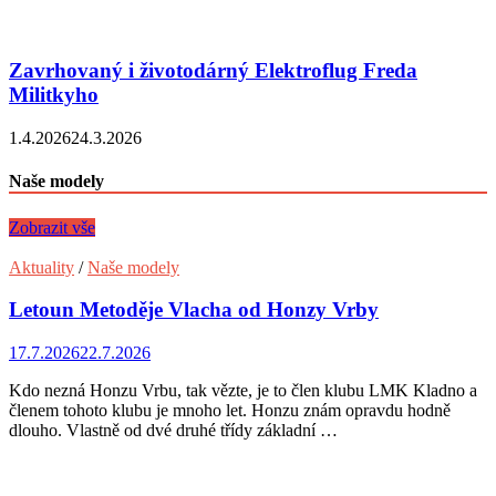
Zavrhovaný i životodárný Elektroflug Freda
Militkyho
1.4.2026
24.3.2026
Naše modely
Zobrazit vše
Aktuality
/
Naše modely
Letoun Metoděje Vlacha od Honzy Vrby
17.7.2026
22.7.2026
Kdo nezná Honzu Vrbu, tak vězte, je to člen klubu LMK Kladno a
členem tohoto klubu je mnoho let. Honzu znám opravdu hodně
dlouho. Vlastně od dvé druhé třídy základní …