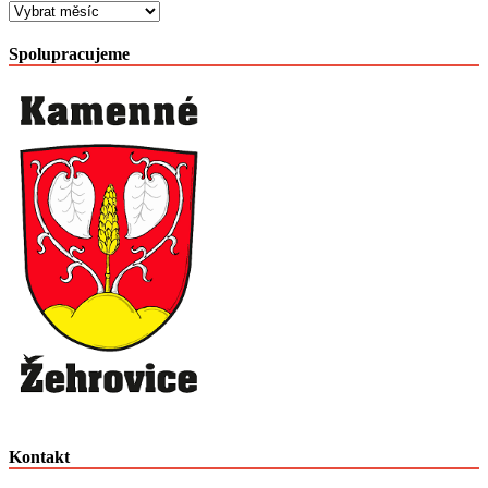
Archiv
článků
po
Spolupracujeme
měsících
Kontakt