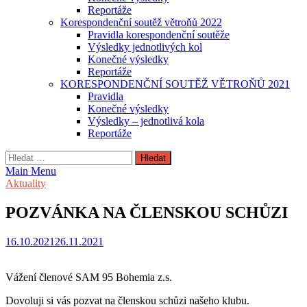
Reportáže
Korespondenční soutěž větroňů 2022
Pravidla korespondenční soutěže
Výsledky jednotlivých kol
Konečné výsledky
Reportáže
KORESPONDENČNÍ SOUTĚŽ VĚTROŇŮ 2021
Pravidla
Konečné výsledky
Výsledky – jednotlivá kola
Reportáže
Vyhledávání
Main Menu
Aktuality
POZVÁNKA NA ČLENSKOU SCHŮZI
16.10.2021
26.11.2021
Vážení členové SAM 95 Bohemia z.s.
Dovoluji si vás pozvat na členskou schůzi našeho klubu.