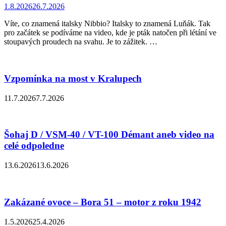
1.8.2026
26.7.2026
Víte, co znamená italsky Nibbio? Italsky to znamená Luňák. Tak
pro začátek se podíváme na video, kde je pták natočen při létání ve
stoupavých proudech na svahu. Je to zážitek. …
Vzpomínka na most v Kralupech
11.7.2026
7.7.2026
Šohaj D / VSM-40 / VT-100 Démant aneb video na
celé odpoledne
13.6.2026
13.6.2026
Zakázané ovoce – Bora 51 – motor z roku 1942
1.5.2026
25.4.2026