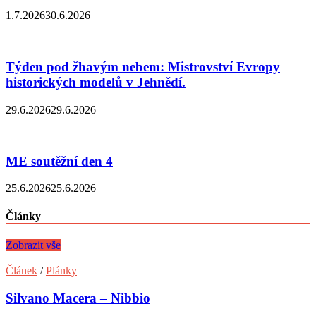
1.7.2026
30.6.2026
Týden pod žhavým nebem: Mistrovství Evropy
historických modelů v Jehnědí.
29.6.2026
29.6.2026
ME soutěžní den 4
25.6.2026
25.6.2026
Články
Zobrazit vše
Článek
/
Plánky
Silvano Macera – Nibbio