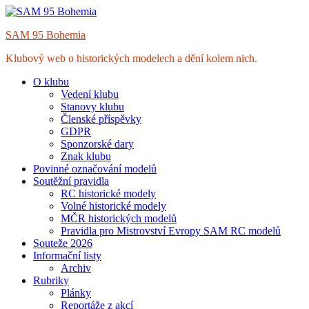
Skip
to
SAM 95 Bohemia
content
Klubový web o historických modelech a dění kolem nich.
O klubu
Vedení klubu
Stanovy klubu
Členské příspěvky
GDPR
Sponzorské dary
Znak klubu
Povinné označování modelů
Soutěžní pravidla
RC historické modely
Volné historické modely
MČR historických modelů
Pravidla pro Mistrovství Evropy SAM RC modelů
Souteže 2026
Informační listy
Archiv
Rubriky
Plánky
Reportáže z akcí