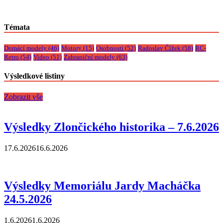
Témata
Domácí modely
(46)
Motory
(15)
Osobnosti
(52)
Radoslav Čížek
(58)
RC-
Retro
(54)
Video
(51)
Zahraniční modely
(63)
Výsledkové listiny
Zobrazit vše
Výsledky Zlončického historika – 7.6.2026
17.6.2026
16.6.2026
Výsledky Memoriálu Jardy Macháčka
24.5.2026
1.6.2026
1.6.2026