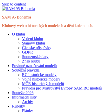
Skip to content
SAM 95 Bohemia
Klubový web o historických modelech a dění kolem nich.
O klubu
Vedení klubu
Stanovy klubu
Členské příspěvky
GDPR
Sponzorské dary
Znak klubu
Povinné označování modelů
Soutěžní pravidla
RC historické modely
Volné historické modely
MČR historických modelů
Pravidla pro Mistrovství Evropy SAM RC modelů
Souteže 2026
Informační listy
Archiv
Rubriky
Plánky