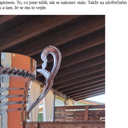
ionem. To, co jsme tušili, tak se nakonec stalo. Takže na závěrečném 
u a tam, že se mu to vejde.