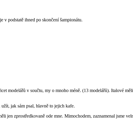
l je v podstatě ihned po skončení šampionátu.
tyřicet modelářů v součtu, my o mnoho méně. (13 modelářů). Italové mě
 užít, jak sám psal, hlavně to jejich kafe.
neměli jen zprostředkovaně ode mne. Mimochodem, zaznamenal jsme velm