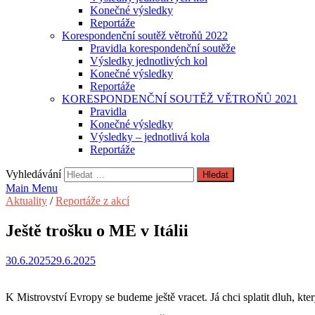
Konečné výsledky
Reportáže
Korespondenční soutěž větroňů 2022
Pravidla korespondenční soutěže
Výsledky jednotlivých kol
Konečné výsledky
Reportáže
KORESPONDENČNÍ SOUTĚŽ VĚTROŇŮ 2021
Pravidla
Konečné výsledky
Výsledky – jednotlivá kola
Reportáže
Vyhledávání
Main Menu
Aktuality
/
Reportáže z akcí
Ještě trošku o ME v Itálii
30.6.2025
29.6.2025
K Mistrovství Evropy se budeme ještě vracet. Já chci splatit dluh, kt