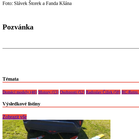
Foto: Slávek Štorek a Fanda Kšána
Pozvánka
Témata
Domácí modely
(46)
Motory
(15)
Osobnosti
(52)
Radoslav Čížek
(58)
RC-Retro
Výsledkové listiny
Zobrazit vše