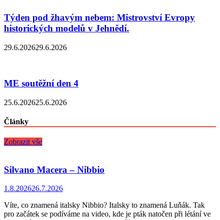
Týden pod žhavým nebem: Mistrovství Evropy
historických modelů v Jehnědí.
29.6.2026
29.6.2026
ME soutěžní den 4
25.6.2026
25.6.2026
Články
Zobrazit vše
Silvano Macera – Nibbio
1.8.2026
26.7.2026
Víte, co znamená italsky Nibbio? Italsky to znamená Luňák. Tak
pro začátek se podíváme na video, kde je pták natočen při létání ve