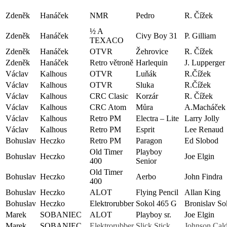
Zdeněk
Hanáček
NMR
Pedro
R. Čížek
½ A
Zdeněk
Hanáček
Civy Boy 31
P. Gilliam
TEXACO
Zdeněk
Hanáček
OTVR
Žehrovice
R. Čížek
Zdeněk
Hanáček
Retro větroně
Harlequin
J. Lupperger
Václav
Kalhous
OTVR
Luňák
R.Čížek
Václav
Kalhous
OTVR
Sluka
R.Čížek
Václav
Kalhous
CRC Clasic
Korzár
R. Čížek
Václav
Kalhous
CRC Atom
Můra
A.Macháček
Václav
Kalhous
Retro PM
Electra – Lite
Larry Jolly
Václav
Kalhous
Retro PM
Esprit
Lee Renaud
Bohuslav
Heczko
Retro PM
Paragon
Ed Slobod
Old Timer
Playboy
Bohuslav
Heczko
Joe Elgin
400
Senior
Old Timer
Bohuslav
Heczko
Aerbo
John Findra
400
Bohuslav
Heczko
ALOT
Flying Pencil
Allan King
Bohuslav
Heczko
Elektrorubber
Sokol 465 G
Bronislav So
Marek
SOBANIEC
ALOT
Playboy sr.
Joe Elgin
Marek
SOBANIEC
Elektrorubber
Slick Stick
Johnson Cal