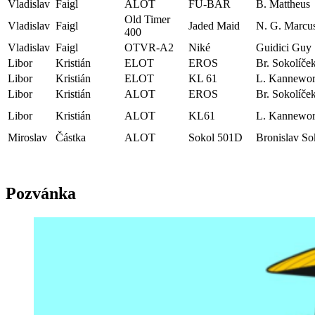
Vladislav
Faigl
ALOT
FU-BAR
B. Mattheus
Old Timer
Vladislav
Faigl
Jaded Maid
N. G. Marcu
400
Vladislav
Faigl
OTVR-A2
Niké
Guidici Guy
Libor
Kristián
ELOT
EROS
Br. Sokolíče
Libor
Kristián
ELOT
KL 61
L. Kannewor
Libor
Kristián
ALOT
EROS
Br. Sokolíče
Libor
Kristián
ALOT
KL61
L. Kannewor
Miroslav
Částka
ALOT
Sokol 501D
Bronislav So
Pozvánka