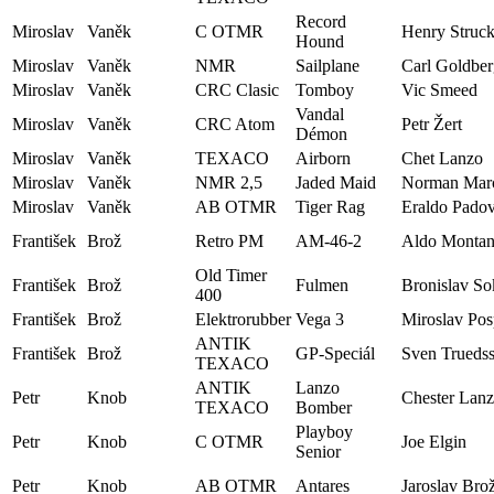
Record
Miroslav
Vaněk
C OTMR
Henry Struc
Hound
Miroslav
Vaněk
NMR
Sailplane
Carl Goldber
Miroslav
Vaněk
CRC Clasic
Tomboy
Vic Smeed
Vandal
Miroslav
Vaněk
CRC Atom
Petr Žert
Démon
Miroslav
Vaněk
TEXACO
Airborn
Chet Lanzo
Miroslav
Vaněk
NMR 2,5
Jaded Maid
Norman Mar
Miroslav
Vaněk
AB OTMR
Tiger Rag
Eraldo Pado
František
Brož
Retro PM
AM-46-2
Aldo Montan
Old Timer
František
Brož
Fulmen
Bronislav So
400
František
Brož
Elektrorubber
Vega 3
Miroslav Posp
ANTIK
František
Brož
GP-Speciál
Sven Trueds
TEXACO
ANTIK
Lanzo
Petr
Knob
Chester Lan
TEXACO
Bomber
Playboy
Petr
Knob
C OTMR
Joe Elgin
Senior
Petr
Knob
AB OTMR
Antares
Jaroslav Bro