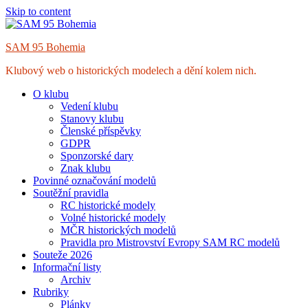
Skip to content
SAM 95 Bohemia
Klubový web o historických modelech a dění kolem nich.
O klubu
Vedení klubu
Stanovy klubu
Členské příspěvky
GDPR
Sponzorské dary
Znak klubu
Povinné označování modelů
Soutěžní pravidla
RC historické modely
Volné historické modely
MČR historických modelů
Pravidla pro Mistrovství Evropy SAM RC modelů
Souteže 2026
Informační listy
Archiv
Rubriky
Plánky