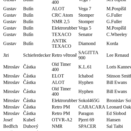
400
Gustav
Bulín
ALOT
Vega 7
M.Pospíšil
Gustav
Bulín
CRC Atom
Stomper
G.Fuller
Gustav
Bulín
NMR 2,5
Stomper
G.Fuller
Gustav
Bulín
Elektrorubber
Vega 5
M.Pospíšil
Gustav
Bulín
TEXACO
Senator
C.Wheeley
ANTIK
Gustav
Bulín
Diamond
Korda
TEXACO
SAGITTA
Jiri
Schieferdecker
Retro větroně
Lee Renaud
900
Old Timer
Miroslav
Částka
K.L.61
Loris Kanne
400
Miroslav
Částka
ELOT
Ichabod
Stinson Smit
Miroslav
Částka
ALOT
Hyphen
Bill Ewans
Old Timer
Miroslav
Částka
Hyphen
Bill Ewans
400
Miroslav
Částka
Elektrorubber
Sokol465G
Bronislav So
Miroslav
Částka
Retro PM
CARACARA
Leonard Oak
Miroslav
Částka
Retro PM
Paragon
Ed Slobod
Josef
Kubeš
OTVR-A2
Pjerri 69
Hansen
Bedřich
Dubový
NMR
SPACER
Sal Taibi