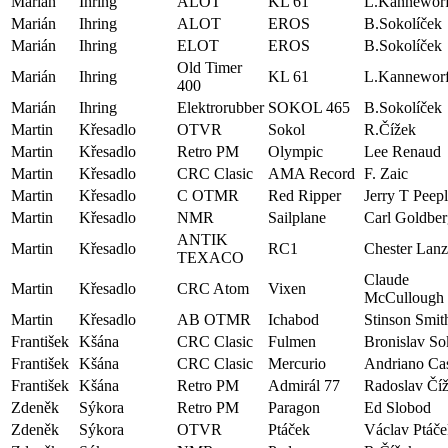
Marián
Ihring
ALOT
KL 61
L.Kanneworf
Marián
Ihring
ALOT
EROS
B.Sokolíček
Marián
Ihring
ELOT
EROS
B.Sokolíček
Old Timer
Marián
Ihring
KL 61
L.Kanneworf
400
Marián
Ihring
Elektrorubber
SOKOL 465
B.Sokolíček
Martin
Křesadlo
OTVR
Sokol
R.Čížek
Martin
Křesadlo
Retro PM
Olympic
Lee Renaud
Martin
Křesadlo
CRC Clasic
AMA Record
F. Zaic
Martin
Křesadlo
C OTMR
Red Ripper
Jerry T Peep
Martin
Křesadlo
NMR
Sailplane
Carl Goldber
ANTIK
Martin
Křesadlo
RC1
Chester Lan
TEXACO
Claude
Martin
Křesadlo
CRC Atom
Vixen
McCullough
Martin
Křesadlo
AB OTMR
Ichabod
Stinson Smit
František
Kšána
CRC Clasic
Fulmen
Bronislav So
František
Kšána
CRC Clasic
Mercurio
Andriano Cas
František
Kšána
Retro PM
Admirál 77
Radoslav Čí
Zdeněk
Sýkora
Retro PM
Paragon
Ed Slobod
Zdeněk
Sýkora
OTVR
Ptáček
Václav Ptáče