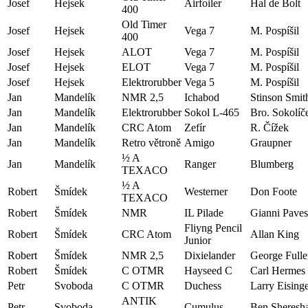
Josef
Hejsek
Airfoiler
Hal de Bolt
400
Old Timer
Josef
Hejsek
Vega 7
M. Pospíšil
400
Josef
Hejsek
ALOT
Vega 7
M. Pospíšil
Josef
Hejsek
ELOT
Vega 7
M. Pospíšil
Josef
Hejsek
Elektrorubber
Vega 5
M. Pospíšil
Jan
Mandelík
NMR 2,5
Ichabod
Stinson Smit
Jan
Mandelík
Elektrorubber
Sokol L-465
Bro. Sokolíč
Jan
Mandelík
CRC Atom
Zefír
R. Čížek
Jan
Mandelík
Retro větroně
Amigo
Graupner
½ A
Jan
Mandelík
Ranger
Blumberg
TEXACO
½ A
Robert
Šmídek
Westerner
Don Foote
TEXACO
Robert
Šmídek
NMR
IL Pilade
Gianni Paves
Fliyng Pencil
Robert
Šmídek
CRC Atom
Allan King
Junior
Robert
Šmídek
NMR 2,5
Dixielander
George Fulle
Robert
Šmídek
C OTMR
Hayseed C
Carl Hermes
Petr
Svoboda
C OTMR
Duchess
Larry Eising
ANTIK
Petr
Svoboda
Cumulus
Ben Sheresh