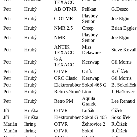
TEXACO
Petr
Hrubý
AB OTMR
Pelikán
G.Deszo
Playboy
Petr
Hrubý
C OTMR
Joe Elgin
Senior
Petr
Hrubý
NMR 2,5
Creep
Brian Eggles
Playboy
Petr
Hrubý
NMR
Joe Elgin
Senior
ANTIK
Miss
Petr
Hrubý
Steve Kovali
TEXACO
Delaware
½ A
Petr
Hrubý
Kerswap
Gil Morris
TEXACO
Petr
Hrubý
OTVR
Orlík
R. Čížek
Petr
Hrubý
CRC Clasic
Kerswap
Gil Morris
Petr
Hrubý
Elektrorubber
Sokol 465 G
B. Sokolíček
Petr
Hrubý
Retro větroně
Lion
J. Haškovec
Aquila
Petr
Hrubý
Retro PM
Lee Renaud
Grande
Jiří
Hruška
OTVR
Luňák
Čížek
Jiří
Hruška
Elektrorubber
Sokol G 465
Sokolíček
Marián
Ihring
OTVR
Žehrovice 2
R.Čížek
Marián
Ihring
OTVR
Sokol
R.Čížek