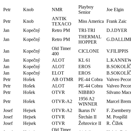
Playboy
Petr
Knob
NMR
Joe Elgin
Senior
ANTIK
Petr
Knob
Miss America
Frank Zaic
TEXACO
Jan
Kopečný
Retro PM
TRI-TRI
D.J.DYER
THERMAL
Jan
Kopečný
Retro PM
G.DALLIM
HOPPER
Old Timer
Jan
Kopečný
CICLONE
V.FILIPPIS
400
Jan
Kopečný
ALOT
KL 61
L.KANNE
Jan
Kopečný
ALOT
EROS
B.SOKOLÍ
Jan
Kopečný
ELOT
EROS
B.SOKOLÍ
Petr
Hošek
AB OTMR
PE-44 Cobra
Valveo Pecor
Petr
Hošek
ALOT
PE-44 Cobra
Valveo Pecor
Petr
Hošek
OTVR
NIBBIO
Silvano Mac
1956 A2
Petr
Hošek
OTVR-A2
Marcel Brem
WINNER
Josef
Hejsek
OTVR-A2
Ikarus IV
F. Zsemberry
Josef
Hejsek
OTVR
Širchán II
M. Pospíšil
Josef
Hejsek
OTVR
Žehrovice II
R. Čížek
Old Timer