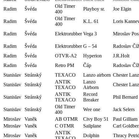
Old Timer
Radim
Švéda
Playboy sr.
Joe Elgin
400
Old Timer
Radim
Švéda
K.L. 61
Loris Kanne
400
Radim
Švéda
Elektrorubber
Vega 3
Miroslav Posp
Radim
Švéda
Elektrorubber
G – 54
Radoslav Čí
Radim
Švéda
OTVR-A2
Hyperion
J.R.Holt
Radim
Švéda
Retro PM
Čáp
Radoslav Čí
Stanislav
Stránský
TEXACO
Lanzo airborn
Chester Lan
ANTIK
Lanzo
Stanislav
Stránský
Chester Lan
TEXACO
Airborn
ANTIK
Record
Stanislav
Stránský
Phil Bernard
TEXACO
Breaker
Old Timer
Stanislav
Stránský
Wee one
Jack Selers
400
Miroslav
Vaněk
AB OTMR
Civy Boy 51
Paul Gilliam
Miroslav
Vaněk
C OTMR
Sailplane
Carl Goldber
ANTIK
Miroslav
Vaněk
Dolphin
Thracy Petri
TEXACO