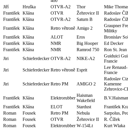
400
Jiří
Hruška
OTVR-A2
Thor
Mike Thoma
František
Kšána
OTVR
Žehrovice II
Radoslav Čí
František
Kšána
OTVR-A2
Saturn B
Radoslav Čí
Graupner Fr
František
Kšána
Retro větroně
Amigo 2
Militky
František
Kšána
ALOT
Eros
Bronislav So
František
Kšána
NMR
Big Hooper
Ed Decker
František
Kšána
NMR
Ramrod 750
Ron St. Jean
Guiduici Gui
Jiri
Schieferdecker
OTVR-A2
NIKE-A2
Francie
Lee Renaud-
Jiri
Schieferdecker
Retro větroně
Esprit
Francie
Radoslav Ci
Jiri
Schieferdecker
Retro PM
AMIGO 2
Kamenne
Zehrovice-C
Haisman
František
Kšána
Elektrorubber
B.V.Haisma
Wakefield
František
Kšána
ELOT
Stardust
František Kra
Roman
Fousek
Retro PM
Nebula
Sarpolus, Pe
Roman
Fousek
OTVR
Žehrovice II
R. Čížek
Roman
Fousek
Elektrorubber
W-154Lt
Kurt Wlaka