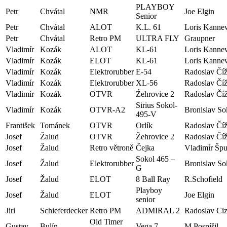
PLAYBOY
Petr
Chvátal
NMR
Joe Elgin
Senior
Petr
Chvátal
ALOT
K.L. 61
Loris Kanne
Petr
Chvátal
Retro PM
ULTRA FLY
Graupner
Vladimír
Kozák
ALOT
KL-61
Loris Kanne
Vladimír
Kozák
ELOT
KL-61
Loris Kanne
Vladimír
Kozák
Elektrorubber
E-54
Radoslav Čí
Vladimír
Kozák
Elektrorubber
XL-56
Radoslav Čí
Vladimír
Kozák
OTVR
Źehrovice 2
Radoslav Čí
Sirius Sokol-
Vladimír
Kozák
OTVR-A2
Bronislav So
495-V
František
Tománek
OTVR
Orlík
Radoslav Čí
Josef
Žalud
OTVR
Žehrovice 2
Radoslav Čí
Josef
Žalud
Retro větroně
Čejka
Vladimír Špu
Sokol 465 –
Josef
Žalud
Elektrorubber
Bronislav So
G
Josef
Žalud
ELOT
8 Ball Ray
R.Schofield
Playboy
Josef
Žalud
ELOT
Joe Elgin
senior
Jiri
Schieferdecker
Retro PM
ADMIRAL 2
Radoslav Ci
Old Timer
Gustav
Bulín
Vega 7
M.Pospíšil