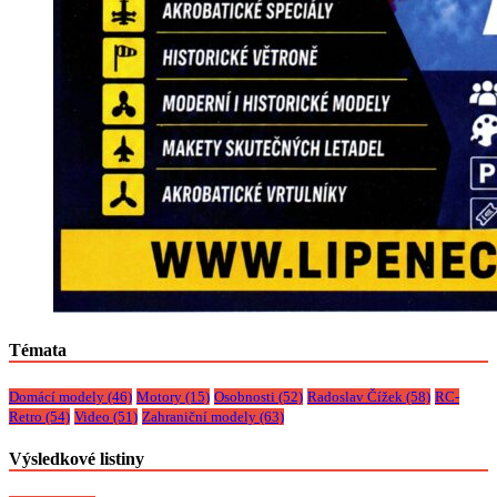
Témata
Domácí modely
(46)
Motory
(15)
Osobnosti
(52)
Radoslav Čížek
(58)
RC-
Retro
(54)
Video
(51)
Zahraniční modely
(63)
Výsledkové listiny