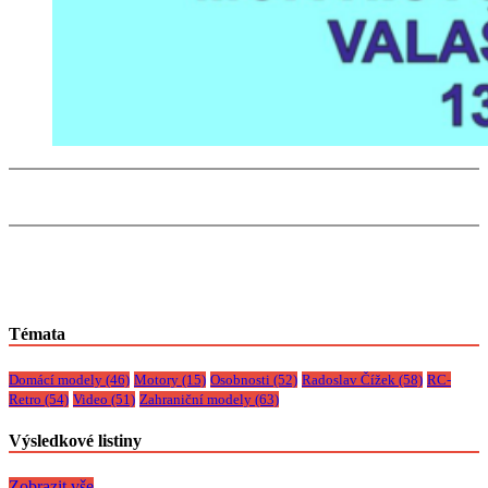
Témata
Domácí modely
(46)
Motory
(15)
Osobnosti
(52)
Radoslav Čížek
(58)
RC-
Retro
(54)
Video
(51)
Zahraniční modely
(63)
Výsledkové listiny
Zobrazit vše