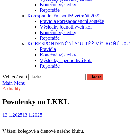
Konečné výsledky
Reportáže
Korespondenční soutěž větroňů 2022
Pravidla korespondenční soutěže
Výsledky jednotlivých kol
Konečné výsledky
Reportáže
KORESPONDENČNÍ SOUTĚŽ VĚTROŇŮ 2021
Pravidla
Konečné výsledky
Výsledky – jednotlivá kola
Reportáže
Vyhledávání
Main Menu
Aktuality
Povolenky na LKKL
13.1.2025
13.1.2025
Vážení kolegové a členové našeho klubu,