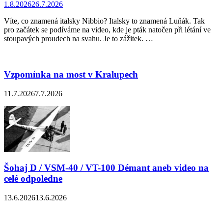
1.8.2026
26.7.2026
Víte, co znamená italsky Nibbio? Italsky to znamená Luňák. Tak
pro začátek se podíváme na video, kde je pták natočen při létání ve
stoupavých proudech na svahu. Je to zážitek. …
Vzpomínka na most v Kralupech
11.7.2026
7.7.2026
Šohaj D / VSM-40 / VT-100 Démant aneb video na
celé odpoledne
13.6.2026
13.6.2026