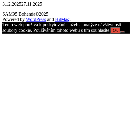
3.12.2025
27.11.2025
SAM95 Bohemia©2025
Powered by
WordPress
and
HitMag
.
Tento web používá k poskytování služeb a analýze návštěvnosti
soubory cookie. Používáním tohoto webu s tím souhlasíte.
Ok