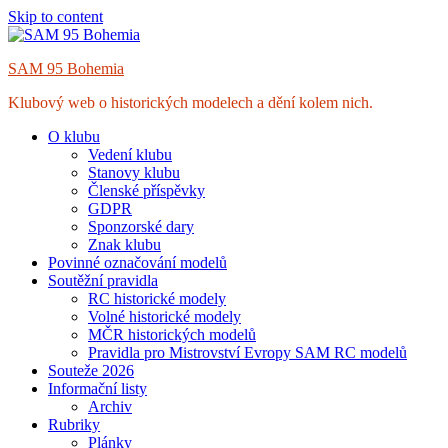
Skip to content
SAM 95 Bohemia
Klubový web o historických modelech a dění kolem nich.
O klubu
Vedení klubu
Stanovy klubu
Členské příspěvky
GDPR
Sponzorské dary
Znak klubu
Povinné označování modelů
Soutěžní pravidla
RC historické modely
Volné historické modely
MČR historických modelů
Pravidla pro Mistrovství Evropy SAM RC modelů
Souteže 2026
Informační listy
Archiv
Rubriky
Plánky