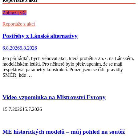
Reportáže z akcí
Zobrazit vše
Reportáže z akcí
Postřehy z Lánské alternativy
6.8.2026
5.8.2026
Jen pár řádků, bych věnoval akci, která proběhla 25.7. na Lánském,
modelářském letišti. Pro některé bylo překvapením, že se mají
respektovat parametry konstrukcí. Pouze jsem se řídil pravidly
SMČR, kde …
Video-vzpomínka na Mistrovství Evropy
15.7.2026
15.7.2026
ME historických modelů – můj pohled na soutěž