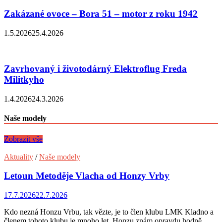
Zakázané ovoce – Bora 51 – motor z roku 1942
1.5.2026
25.4.2026
Zavrhovaný i životodárný Elektroflug Freda
Militkyho
1.4.2026
24.3.2026
Naše modely
Zobrazit vše
Aktuality
/
Naše modely
Letoun Metoděje Vlacha od Honzy Vrby
17.7.2026
22.7.2026
Kdo nezná Honzu Vrbu, tak vězte, je to člen klubu LMK Kladno a
členem tohoto klubu je mnoho let. Honzu znám opravdu hodně