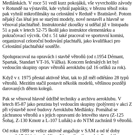
Medlánkách. V roce 51 vedl kurz pokojáků, vše vyvrcholilo závody
v Rotundě na výstavišti, kde vyhrál papíráky, v březnu téhož roku
pak vyhrál mikrofilmáky na celostátní v Redutě v Bratislavě. Potom
nějaký čas létal jen se starými modely, nové nestavěl a hlavně se
věnoval plachtařině. Instruktorské zkoušky si udělal již v listopadu
51 a pak v letech 52-75 školil jako instruktor elementárku a
pokračovací výcvik. Od r. 51 také pracoval ve sportovní komisi,
organizoval celoroční bodování plachtařů, jako kvalifikaci pro
Celostátní plachtařské soutěže.
Spolupracoval na opravách i stavbě větroňů (od r.1954 Démant,
Spartak, Standart VT-16, Vážka). Koncem šedesátých let byl
vedoucím skupiny oprav větroňů aeroklubu (až 16 orlíků za rok).
Když v r. 1975 přestal aktivně létat, tak to již měl odlétáno 28 typů
větroňů. Mezitím stačil postavit několik modelů, většinou později
darovaných dětem kolegů.
Pak se věnoval hlavně údržbě techniky a archivu aeroklubu. V
letech 85-87 jako penzista byl vedoucím skupiny (polýrem) v akci Z
při výstavbě nové budovy Aeroklubu Medlánky. Pomáhal se
záchranou větroňů a s jejich opravami do letového stavu (Z-125
Šohaj, Z-130 Kmotr a L-107 Luňák) a do NTM zachránil 9 větroňů.
Od roku 1989 se velice aktivně angažuje v SAM a od té doby