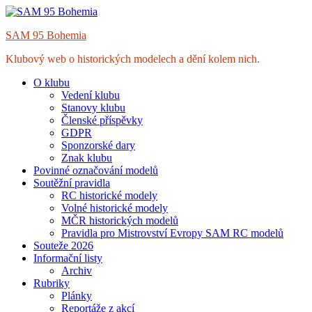
Skip
to
SAM 95 Bohemia
content
Klubový web o historických modelech a dění kolem nich.
O klubu
Vedení klubu
Stanovy klubu
Členské příspěvky
GDPR
Sponzorské dary
Znak klubu
Povinné označování modelů
Soutěžní pravidla
RC historické modely
Volné historické modely
MČR historických modelů
Pravidla pro Mistrovství Evropy SAM RC modelů
Souteže 2026
Informační listy
Archiv
Rubriky
Plánky
Reportáže z akcí