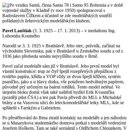
Po vzniku Samů, člena Samu 78 i Samu 95 Bohemia a v době
vojenské služby v Kladně (v roce 1950) spolupracoval s
Radoslavem Čížkem a účastnil se zde modelářských soutěží
pořádaných žehrovickým modelářským klubem.
Pavel Lanštiak
(3. 3. 1925 – 17. 1. 2013) – v medailonu Ing.
Lubomíra Koutného
Narodil se 3. 3. 1925 v Bratislavě. Jeho otec, právník, začínal na
východním Slovensku, pak v Bratislavě u Zemského soudu a od r.
1936 jako předseda senátu nejvyššího soudu v Brně.
Pavel začal modelařit sám již v Bratislavě. Jeho první model byl
vlastní konstrukce: trup ze čtyř špejlí rozepřených přepážkou z
tvrdého papíru, křídla a VOP vždy ze dvou špejlí křížem, systém
psaníčko, jako u u hlavy draka, vše potaženo hedvábným papírem,
původně prý určeným na balení rohlíků. Tento model nelétal. Ve
stejném bloku domů však také naštěstí bydlel Erik Kvasnička
(později pilot ČSA) a ten pak Pavla přivedl do MLL u Michalské
brány a na Vazovou ulici do leteckomodelářské letky MLL, kde se
spřátelil s Farským a Gabrielem.
Po přestěhování do Brna ztratil kontakty na modeláře a jen náhodou
se u Masarykova studentského domova potkal s modeláři vedenými
Josefem Hoškem. Tam se také seznámil s Oldřichem Chloupkem. V