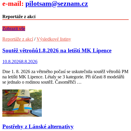
e-mail:
pilotsam@seznam.cz
Reportáže z akcí
Zobrazit vše
Reportáže z akcí
/
Výsledkové listiny
Soutěž větroňů1.8.2026 na letišti MK Lipence
10.8.2026
8.8.2026
Dne 1. 8. 2026 za větrného počasí se uskutečnila soutěž větroňů PM
na letišti MK Lipence. Létaly se 3 kategorie. Při účasti 8 modelářů
se jednalo o rodinou soutěž. Časoměřiči …
Postřehy z Lánské alternativy