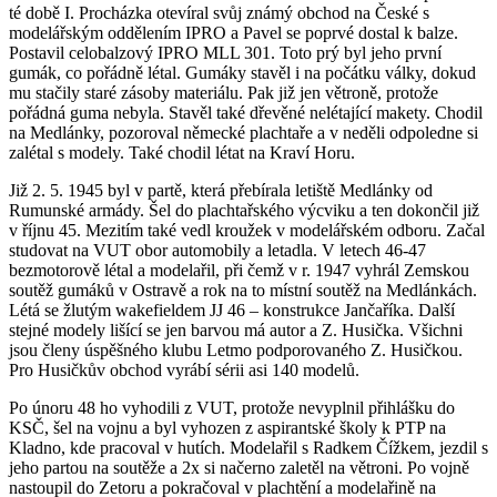
té době I. Procházka otevíral svůj známý obchod na České s
modelářským oddělením IPRO a Pavel se poprvé dostal k balze.
Postavil celobalzový IPRO MLL 301. Toto prý byl jeho první
gumák, co pořádně létal. Gumáky stavěl i na počátku války, dokud
mu stačily staré zásoby materiálu. Pak již jen větroně, protože
pořádná guma nebyla. Stavěl také dřevěné nelétající makety. Chodil
na Medlánky, pozoroval německé plachtaře a v neděli odpoledne si
zalétal s modely. Také chodil létat na Kraví Horu.
Již 2. 5. 1945 byl v partě, která přebírala letiště Medlánky od
Rumunské armády. Šel do plachtařského výcviku a ten dokončil již
v říjnu 45. Mezitím také vedl kroužek v modelářském odboru. Začal
studovat na VUT obor automobily a letadla. V letech 46-47
bezmotorově létal a modelařil, při čemž v r. 1947 vyhrál Zemskou
soutěž gumáků v Ostravě a rok na to místní soutěž na Medlánkách.
Létá se žlutým wakefieldem JJ 46 – konstrukce Jančaříka. Další
stejné modely lišící se jen barvou má autor a Z. Husička. Všichni
jsou členy úspěšného klubu Letmo podporovaného Z. Husičkou.
Pro Husičkův obchod vyrábí sérii asi 140 modelů.
Po únoru 48 ho vyhodili z VUT, protože nevyplnil přihlášku do
KSČ, šel na vojnu a byl vyhozen z aspirantské školy k PTP na
Kladno, kde pracoval v hutích. Modelařil s Radkem Čížkem, jezdil s
jeho partou na soutěže a 2x si načerno zaletěl na větroni. Po vojně
nastoupil do Zetoru a pokračoval v plachtění a modelařině na