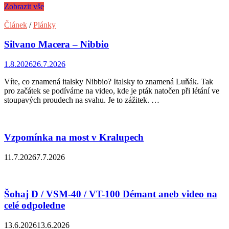
Zobrazit vše
Článek
/
Plánky
Silvano Macera – Nibbio
1.8.2026
26.7.2026
Víte, co znamená italsky Nibbio? Italsky to znamená Luňák. Tak
pro začátek se podíváme na video, kde je pták natočen při létání ve
stoupavých proudech na svahu. Je to zážitek. …
Vzpomínka na most v Kralupech
11.7.2026
7.7.2026
Šohaj D / VSM-40 / VT-100 Démant aneb video na
celé odpoledne
13.6.2026
13.6.2026