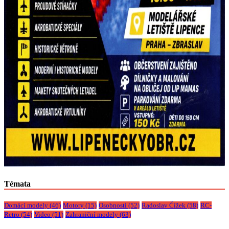
Témata
Domácí modely
(46)
Motory
(15)
Osobnosti
(52)
Radoslav Čížek
(58)
RC-
Retro
(54)
Video
(51)
Zahraniční modely
(63)