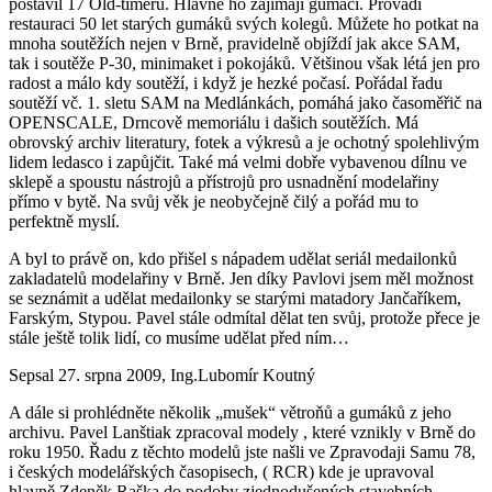
postavil 17 Old-timerů. Hlavně ho zajímají gumáci. Provádí
restauraci 50 let starých gumáků svých kolegů. Můžete ho potkat na
mnoha soutěžích nejen v Brně, pravidelně objíždí jak akce SAM,
tak i soutěže P-30, minimaket i pokojáků. Většinou však létá jen pro
radost a málo kdy soutěží, i když je hezké počasí. Pořádal řadu
soutěží vč. 1. sletu SAM na Medlánkách, pomáhá jako časoměřič na
OPENSCALE, Drncově memoriálu i dašich soutěžích. Má
obrovský archiv literatury, fotek a výkresů a je ochotný spolehlivým
lidem ledasco i zapůjčit. Také má velmi dobře vybavenou dílnu ve
sklepě a spoustu nástrojů a přístrojů pro usnadnění modelařiny
přímo v bytě. Na svůj věk je neobyčejně čilý a pořád mu to
perfektně myslí.
A byl to právě on, kdo přišel s nápadem udělat seriál medailonků
zakladatelů modelařiny v Brně. Jen díky Pavlovi jsem měl možnost
se seznámit a udělat medailonky se starými matadory Jančaříkem,
Farským, Stypou. Pavel stále odmítal dělat ten svůj, protože přece je
stále ještě tolik lidí, co musíme udělat před ním…
Sepsal 27. srpna 2009, Ing.Lubomír Koutný
A dále si prohlédněte několik „mušek“ větroňů a gumáků z jeho
archivu. Pavel Lanštiak zpracoval modely , které vznikly v Brně do
roku 1950. Řadu z těchto modelů jste našli ve Zpravodaji Samu 78,
i českých modelářských časopisech, ( RCR) kde je upravoval
hlavně Zdeněk Raška do podoby zjednodušených stavebních