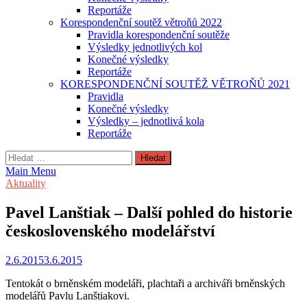
Reportáže
Korespondenční soutěž větroňů 2022
Pravidla korespondenční soutěže
Výsledky jednotlivých kol
Konečné výsledky
Reportáže
KORESPONDENČNÍ SOUTĚŽ VĚTROŇŮ 2021
Pravidla
Konečné výsledky
Výsledky – jednotlivá kola
Reportáže
Vyhledávání
Main Menu
Aktuality
Pavel Lanštiak – Další pohled do historie
československého modelářství
2.6.2015
3.6.2015
Tentokát o brněnském modeláři, plachtaři a archiváři brněnských
modelářů Pavlu Lanštiakovi.