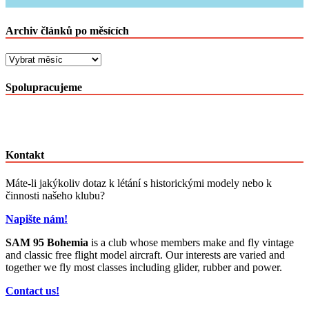
Archiv článků po měsících
Archiv
článků
po
Spolupracujeme
měsících
Kontakt
Máte-li jakýkoliv dotaz k létání s historickými modely nebo k
činnosti našeho klubu?
Napište nám!
SAM 95 Bohemia
is a club whose members make and fly vintage
and classic free flight model aircraft. Our interests are varied and
together we fly most classes including glider, rubber and power.
Contact us!