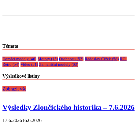
Témata
Domácí modely
(46)
Motory
(15)
Osobnosti
(52)
Radoslav Čížek
(58)
RC-
Retro
(54)
Video
(51)
Zahraniční modely
(63)
Výsledkové listiny
Zobrazit vše
Výsledky Zlončického historika – 7.6.2026
17.6.2026
16.6.2026