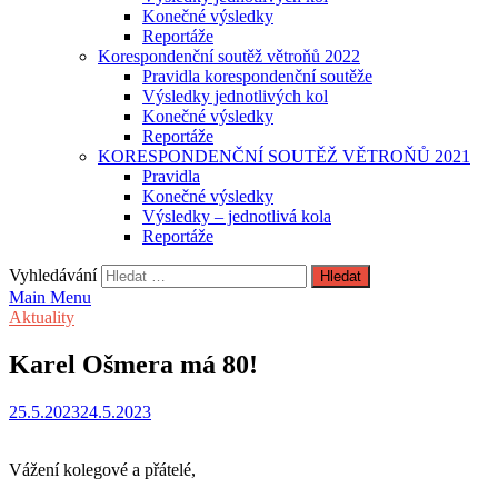
Konečné výsledky
Reportáže
Korespondenční soutěž větroňů 2022
Pravidla korespondenční soutěže
Výsledky jednotlivých kol
Konečné výsledky
Reportáže
KORESPONDENČNÍ SOUTĚŽ VĚTROŇŮ 2021
Pravidla
Konečné výsledky
Výsledky – jednotlivá kola
Reportáže
Vyhledávání
Main Menu
Aktuality
Karel Ošmera má 80!
25.5.2023
24.5.2023
Vážení kolegové a přátelé,