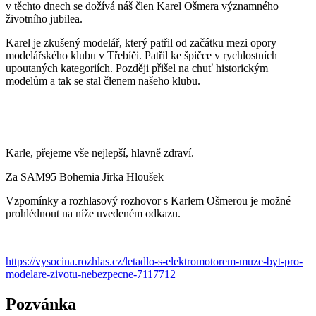
v těchto dnech se dožívá náš člen Karel Ošmera významného
životního jubilea.
Karel je zkušený modelář, který patřil od začátku mezi opory
modelářského klubu v Třebíči. Patřil ke špičce v rychlostních
upoutaných kategoriích. Později přišel na chuť historickým
modelům a tak se stal členem našeho klubu.
Karle, přejeme vše nejlepší, hlavně zdraví.
Za SAM95 Bohemia Jirka Hloušek
Vzpomínky a rozhlasový rozhovor s Karlem Ošmerou je možné
prohlédnout na níže uvedeném odkazu.
https://vysocina.rozhlas.cz/letadlo-s-elektromotorem-muze-byt-pro-
modelare-zivotu-nebezpecne-7117712
Pozvánka