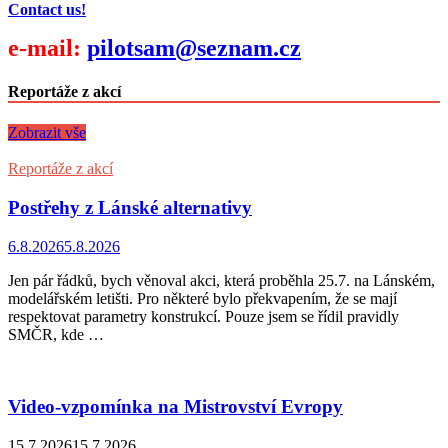
Contact us!
e-mail:
pilotsam@seznam.cz
Reportáže z akcí
Zobrazit vše
Reportáže z akcí
Postřehy z Lánské alternativy
6.8.2026
5.8.2026
Jen pár řádků, bych věnoval akci, která proběhla 25.7. na Lánském,
modelářském letišti. Pro některé bylo překvapením, že se mají
respektovat parametry konstrukcí. Pouze jsem se řídil pravidly
SMČR, kde …
Video-vzpomínka na Mistrovství Evropy
15.7.2026
15.7.2026