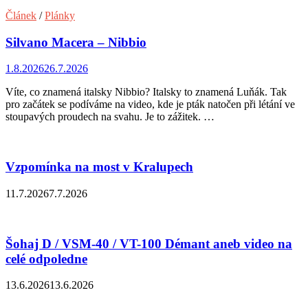
Článek
/
Plánky
Silvano Macera – Nibbio
1.8.2026
26.7.2026
Víte, co znamená italsky Nibbio? Italsky to znamená Luňák. Tak
pro začátek se podíváme na video, kde je pták natočen při létání ve
stoupavých proudech na svahu. Je to zážitek. …
Vzpomínka na most v Kralupech
11.7.2026
7.7.2026
Šohaj D / VSM-40 / VT-100 Démant aneb video na
celé odpoledne
13.6.2026
13.6.2026