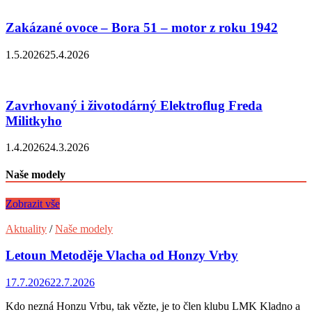
Zakázané ovoce – Bora 51 – motor z roku 1942
1.5.2026
25.4.2026
Zavrhovaný i životodárný Elektroflug Freda
Militkyho
1.4.2026
24.3.2026
Naše modely
Zobrazit vše
Aktuality
/
Naše modely
Letoun Metoděje Vlacha od Honzy Vrby
17.7.2026
22.7.2026
Kdo nezná Honzu Vrbu, tak vězte, je to člen klubu LMK Kladno a