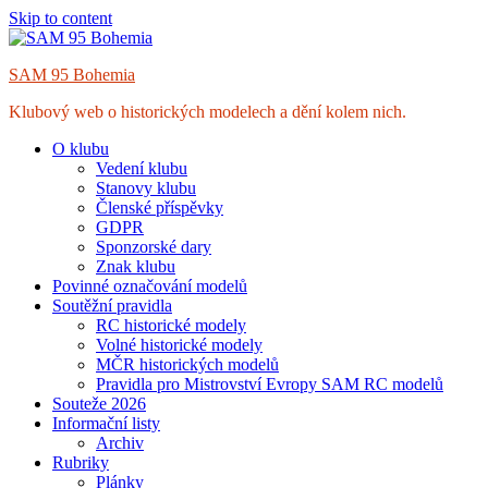
Skip to content
SAM 95 Bohemia
Klubový web o historických modelech a dění kolem nich.
O klubu
Vedení klubu
Stanovy klubu
Členské příspěvky
GDPR
Sponzorské dary
Znak klubu
Povinné označování modelů
Soutěžní pravidla
RC historické modely
Volné historické modely
MČR historických modelů
Pravidla pro Mistrovství Evropy SAM RC modelů
Souteže 2026
Informační listy
Archiv
Rubriky
Plánky