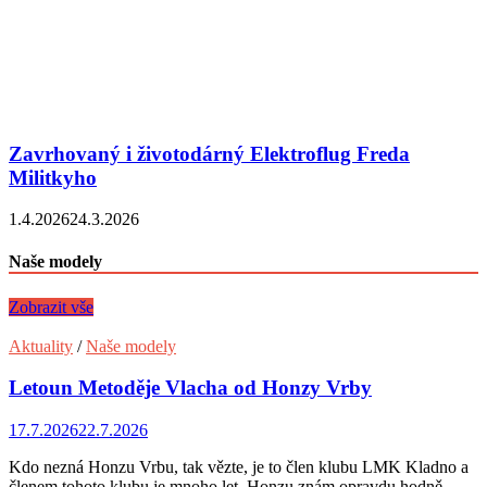
Zavrhovaný i životodárný Elektroflug Freda
Militkyho
1.4.2026
24.3.2026
Naše modely
Zobrazit vše
Aktuality
/
Naše modely
Letoun Metoděje Vlacha od Honzy Vrby
17.7.2026
22.7.2026
Kdo nezná Honzu Vrbu, tak vězte, je to člen klubu LMK Kladno a
členem tohoto klubu je mnoho let. Honzu znám opravdu hodně