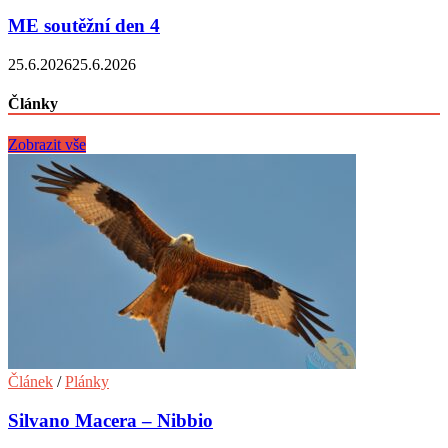
ME soutěžní den 4
25.6.2026
25.6.2026
Články
Zobrazit vše
Článek
/
Plánky
Silvano Macera – Nibbio