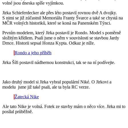
volné jsou dneska spíše vyjímkou.
Jirka Schieferdecker ale přes léto postavil rovnou dvě A dvojky.
S nimi se již zúčastnil Memoriálu Franty Švarce a také se chystá na
MČR volných historiků, které se koná na Panenském Týnci.
Prvním modelem, který Jirka postavil je Rondo. Model s poměrně
složitým křídlem. Psali jsme o něm v souvislosti se stavbou Jardy
Drnce. Historii sepsal Honza Kypta. Odkaz je níže.
Rondo a jeho příběh
Jirka Šífi postavil nádhernou konstrukci, tak se na ní podívejte.
Jako druhý model si Jirka vybral populární Niké. O Jirkovi a
modelu jsme již také psali, ale ta byla RC verze.
Žatecká Nike
Ale tato Nike je volná. Fotek ze stavby mám o něco více. Jirka mi to
posílal průběžně.