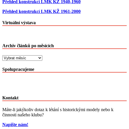
Přehled konstrukcí LMK KŽ 1940-1960
Přehled konstrukcí LMK KŽ 1961-2000
Virtuální výstava
Archiv článků po měsících
Archiv
článků
po
Spolupracujeme
měsících
Kontakt
Máte-li jakýkoliv dotaz k létání s historickými modely nebo k
činnosti našeho klubu?
Napište nám!