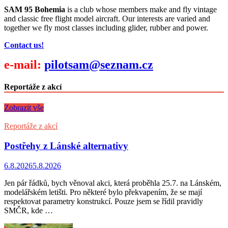
SAM 95 Bohemia
is a club whose members make and fly vintage
and classic free flight model aircraft. Our interests are varied and
together we fly most classes including glider, rubber and power.
Contact us!
e-mail:
pilotsam@seznam.cz
Reportáže z akcí
Zobrazit vše
Reportáže z akcí
Postřehy z Lánské alternativy
6.8.2026
5.8.2026
Jen pár řádků, bych věnoval akci, která proběhla 25.7. na Lánském,
modelářském letišti. Pro některé bylo překvapením, že se mají
respektovat parametry konstrukcí. Pouze jsem se řídil pravidly
SMČR, kde …