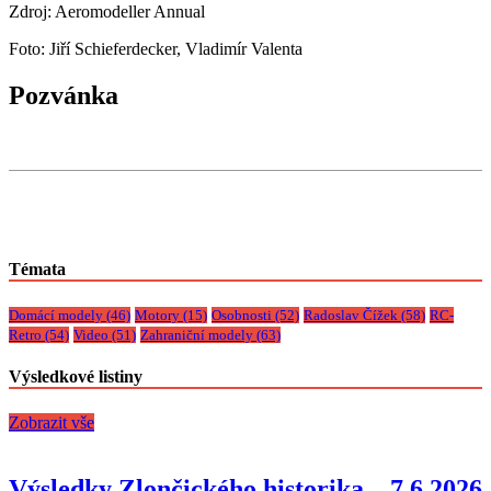
Zdroj: Aeromodeller Annual
Foto: Jiří Schieferdecker, Vladimír Valenta
Pozvánka
Témata
Domácí modely
(46)
Motory
(15)
Osobnosti
(52)
Radoslav Čížek
(58)
RC-
Retro
(54)
Video
(51)
Zahraniční modely
(63)
Výsledkové listiny
Zobrazit vše
Výsledky Zlončického historika – 7.6.2026