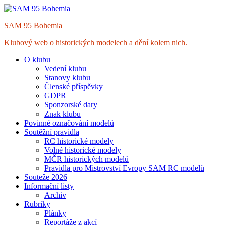
Skip
to
SAM 95 Bohemia
content
Klubový web o historických modelech a dění kolem nich.
O klubu
Vedení klubu
Stanovy klubu
Členské příspěvky
GDPR
Sponzorské dary
Znak klubu
Povinné označování modelů
Soutěžní pravidla
RC historické modely
Volné historické modely
MČR historických modelů
Pravidla pro Mistrovství Evropy SAM RC modelů
Souteže 2026
Informační listy
Archiv
Rubriky
Plánky
Reportáže z akcí