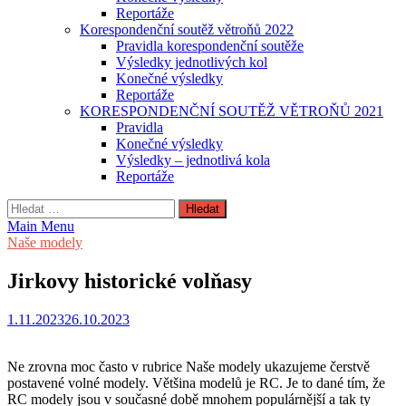
Reportáže
Korespondenční soutěž větroňů 2022
Pravidla korespondenční soutěže
Výsledky jednotlivých kol
Konečné výsledky
Reportáže
KORESPONDENČNÍ SOUTĚŽ VĚTROŇŮ 2021
Pravidla
Konečné výsledky
Výsledky – jednotlivá kola
Reportáže
Vyhledávání
Main Menu
Naše modely
Jirkovy historické volňasy
1.11.2023
26.10.2023
Ne zrovna moc často v rubrice Naše modely ukazujeme čerstvě
postavené volné modely. Většina modelů je RC. Je to dané tím, že
RC modely jsou v současné době mnohem populárnější a tak ty