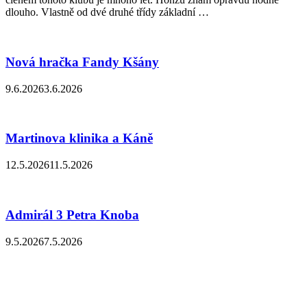
dlouho. Vlastně od dvé druhé třídy základní …
Nová hračka Fandy Kšány
9.6.2026
3.6.2026
Martinova klinika a Káně
12.5.2026
11.5.2026
Admirál 3 Petra Knoba
9.5.2026
7.5.2026