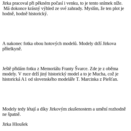
Jirka pracoval při pěkném počasí i venku, to je tento snímek níže.
Má dokonce krásný výhled ze své zahrady. Myslím, že ten plot je
hodně, hodně historický.
A nakonec fotka obou hotových modelů. Modely drží Jirkova
přítelkyně.
Ještě přidám fotku z Memoriálu Franty Švarce. Zde je z oběma
modely. V ruce drží jiný historický model a to je Mucha, což je
historická A1 od slovenského modeláře T. Marcinka z Piešťan.
Modely tedy létají a díky Jirkovým zkušenostem a umění rozhodně
ne špatně.
Jirka Hloušek