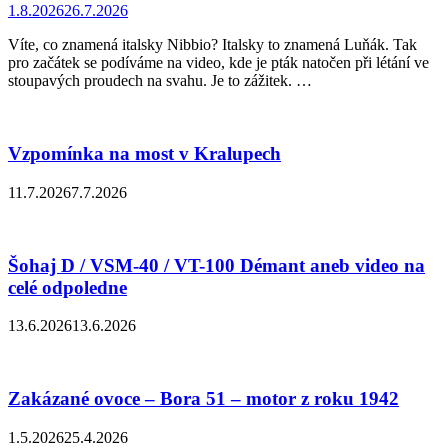
1.8.2026
26.7.2026
Víte, co znamená italsky Nibbio? Italsky to znamená Luňák. Tak
pro začátek se podíváme na video, kde je pták natočen při létání ve
stoupavých proudech na svahu. Je to zážitek. …
Vzpomínka na most v Kralupech
11.7.2026
7.7.2026
Šohaj D / VSM-40 / VT-100 Démant aneb video na
celé odpoledne
13.6.2026
13.6.2026
Zakázané ovoce – Bora 51 – motor z roku 1942
1.5.2026
25.4.2026