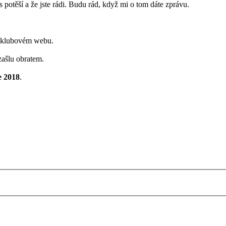
potěší a že jste rádi. Budu rád, když mi o tom dáte zprávu.
a klubovém webu.
 zašlu obratem.
e 2018
.