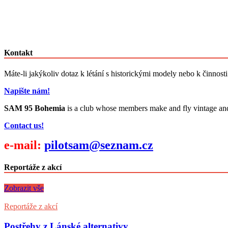
Kontakt
Máte-li jakýkoliv dotaz k létání s historickými modely nebo k činnost
Napište nám!
SAM 95 Bohemia
is a club whose members make and fly vintage and cl
Contact us!
e-mail:
pilotsam@seznam.cz
Reportáže z akcí
Zobrazit vše
Reportáže z akcí
Postřehy z Lánské alternativy