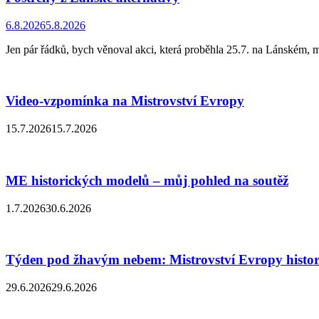
6.8.2026
5.8.2026
Jen pár řádků, bych věnoval akci, která proběhla 25.7. na Lánském, 
Video-vzpomínka na Mistrovství Evropy
15.7.2026
15.7.2026
ME historických modelů – můj pohled na soutěž
1.7.2026
30.6.2026
Týden pod žhavým nebem: Mistrovství Evropy histor
29.6.2026
29.6.2026