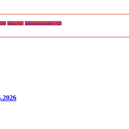
(54)
Video
(51)
Zahraniční modely
(63)
.2026