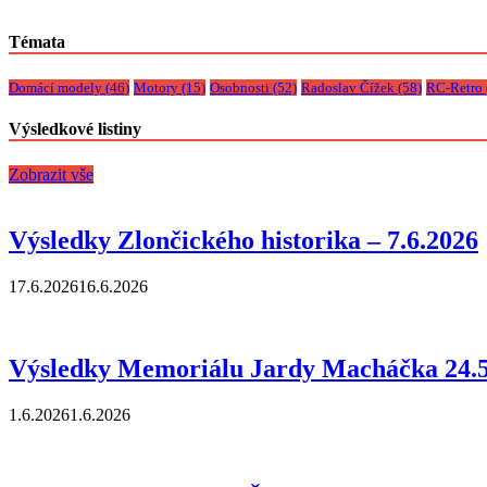
Témata
Domácí modely
(46)
Motory
(15)
Osobnosti
(52)
Radoslav Čížek
(58)
RC-Retro
Výsledkové listiny
Zobrazit vše
Výsledky Zlončického historika – 7.6.2026
17.6.2026
16.6.2026
Výsledky Memoriálu Jardy Macháčka 24.5
1.6.2026
1.6.2026