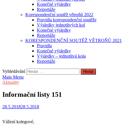
Konečné výsledky
Reportáže
Korespondenční soutěž větroňů 2022
Pravidla korespondenční soutěže
Výsledky jednotlivých kol
Konečné výsledky
Reportáže
KORESPONDENČNÍ SOUTĚŽ VĚTROŇŮ 2021
Pravidla
Konečné výsledky
Výsledky – jednotlivá kola
Reportáže
Vyhledávání
Main Menu
Aktuality
Informační listy 151
28.5.2018
28.5.2018
Vážení kolegové,