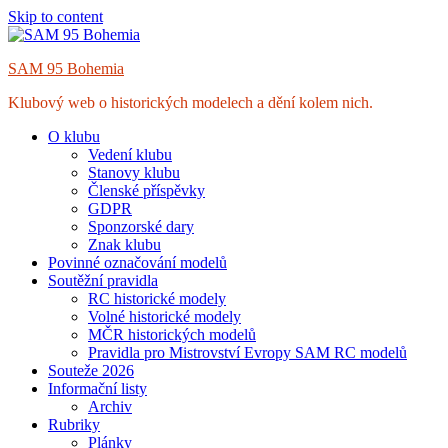
Skip to content
SAM 95 Bohemia
Klubový web o historických modelech a dění kolem nich.
O klubu
Vedení klubu
Stanovy klubu
Členské příspěvky
GDPR
Sponzorské dary
Znak klubu
Povinné označování modelů
Soutěžní pravidla
RC historické modely
Volné historické modely
MČR historických modelů
Pravidla pro Mistrovství Evropy SAM RC modelů
Souteže 2026
Informační listy
Archiv
Rubriky
Plánky