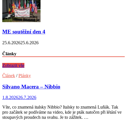
ME soutěžní den 4
25.6.2026
25.6.2026
Články
Zobrazit vše
Článek
/
Plánky
Silvano Macera – Nibbio
1.8.2026
26.7.2026
Víte, co znamená italsky Nibbio? Italsky to znamená Luňák. Tak
pro začátek se podíváme na video, kde je pták natočen při létání ve
stoupavých proudech na svahu. Je to zážitek. …