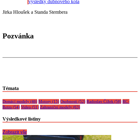
výsledky dubnového kola
Jirka Hloušek a Standa Stembera
Pozvánka
Témata
Domácí modely
(46)
Motory
(15)
Osobnosti
(52)
Radoslav Čížek
(58)
RC-
Retro
(54)
Video
(51)
Zahraniční modely
(63)
Výsledkové listiny
Zobrazit vše