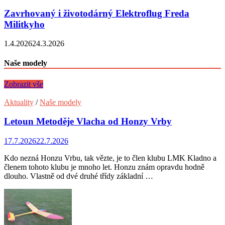
Zavrhovaný i životodárný Elektroflug Freda
Militkyho
1.4.2026
24.3.2026
Naše modely
Zobrazit vše
Aktuality
/
Naše modely
Letoun Metoděje Vlacha od Honzy Vrby
17.7.2026
22.7.2026
Kdo nezná Honzu Vrbu, tak vězte, je to člen klubu LMK Kladno a
členem tohoto klubu je mnoho let. Honzu znám opravdu hodně
dlouho. Vlastně od dvé druhé třídy základní …