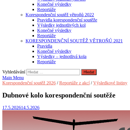
Konečné výsledky
Reportáže
Korespondenční soutěž větroňů 2022
Pravidla korespondenční soutěže
Výsledky jednotlivých kol
Konečné výsledky
Reportáže
KORESPONDENČNÍ SOUTĚŽ VĚTROŇŮ 2021
Pravidla
Konečné výsledky
Výsledky – jednotlivá kola
Reportáže
Vyhledávání
Main Menu
Korespondenční soutěž 2026
/
Reportáže z akcí
/
Výsledkové listiny
Dubnové kolo korespondenční soutěže
17.5.2026
14.5.2026