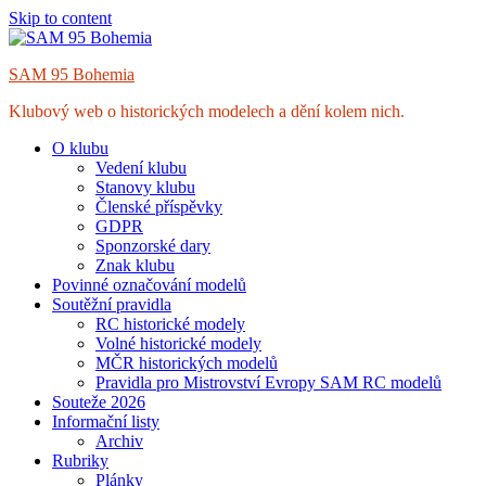
Skip to content
SAM 95 Bohemia
Klubový web o historických modelech a dění kolem nich.
O klubu
Vedení klubu
Stanovy klubu
Členské příspěvky
GDPR
Sponzorské dary
Znak klubu
Povinné označování modelů
Soutěžní pravidla
RC historické modely
Volné historické modely
MČR historických modelů
Pravidla pro Mistrovství Evropy SAM RC modelů
Souteže 2026
Informační listy
Archiv
Rubriky
Plánky