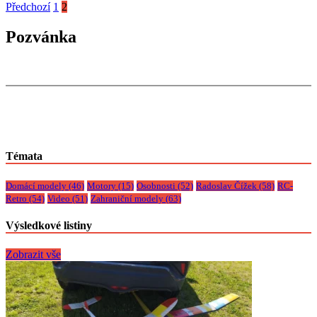
Předchozí
1
2
Pozvánka
Témata
Domácí modely
(46)
Motory
(15)
Osobnosti
(52)
Radoslav Čížek
(58)
RC-
Retro
(54)
Video
(51)
Zahraniční modely
(63)
Výsledkové listiny
Zobrazit vše