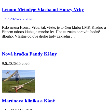
Letoun Metoděje Vlacha od Honzy Vrby
17.7.2026
22.7.2026
Kdo nezná Honzu Vrbu, tak vězte, je to člen klubu LMK Kladno a
členem tohoto klubu je mnoho let. Honzu znám opravdu hodně
dlouho. Vlastně od dvé druhé třídy základní …
Nová hračka Fandy Kšány
9.6.2026
3.6.2026
Martinova klinika a Káně