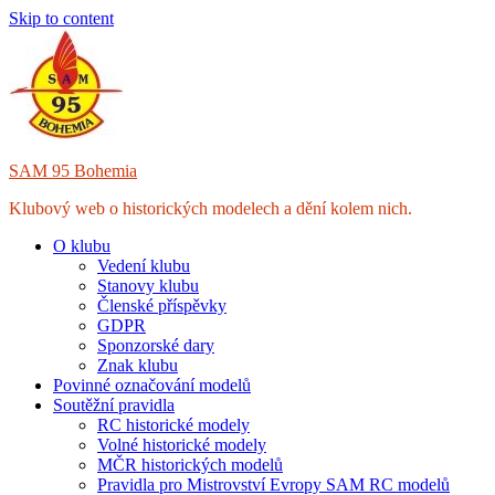
Skip to content
SAM 95 Bohemia
Klubový web o historických modelech a dění kolem nich.
O klubu
Vedení klubu
Stanovy klubu
Členské příspěvky
GDPR
Sponzorské dary
Znak klubu
Povinné označování modelů
Soutěžní pravidla
RC historické modely
Volné historické modely
MČR historických modelů
Pravidla pro Mistrovství Evropy SAM RC modelů