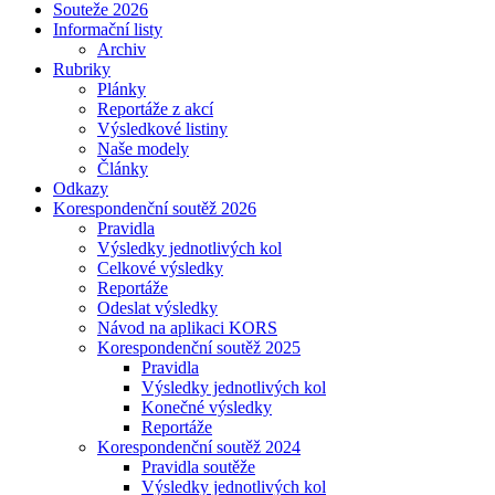
Souteže 2026
Informační listy
Archiv
Rubriky
Plánky
Reportáže z akcí
Výsledkové listiny
Naše modely
Články
Odkazy
Korespondenční soutěž 2026
Pravidla
Výsledky jednotlivých kol
Celkové výsledky
Reportáže
Odeslat výsledky
Návod na aplikaci KORS
Korespondenční soutěž 2025
Pravidla
Výsledky jednotlivých kol
Konečné výsledky
Reportáže
Korespondenční soutěž 2024
Pravidla soutěže
Výsledky jednotlivých kol