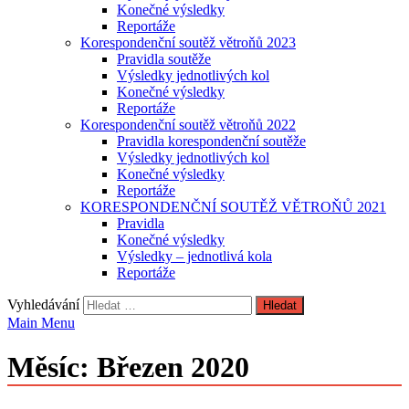
Konečné výsledky
Reportáže
Korespondenční soutěž větroňů 2023
Pravidla soutěže
Výsledky jednotlivých kol
Konečné výsledky
Reportáže
Korespondenční soutěž větroňů 2022
Pravidla korespondenční soutěže
Výsledky jednotlivých kol
Konečné výsledky
Reportáže
KORESPONDENČNÍ SOUTĚŽ VĚTROŇŮ 2021
Pravidla
Konečné výsledky
Výsledky – jednotlivá kola
Reportáže
Vyhledávání
Main Menu
Měsíc:
Březen 2020