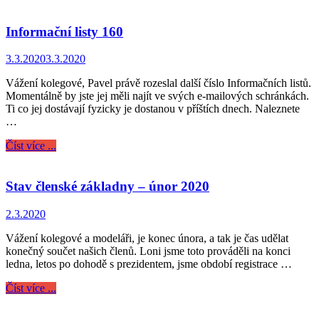
Informační listy 160
3.3.2020
3.3.2020
Vážení kolegové, Pavel právě rozeslal další číslo Informačních listů.
Momentálně by jste jej měli najít ve svých e-mailových schránkách.
Ti co jej dostávají fyzicky je dostanou v příštích dnech. Naleznete
…
Číst více ...
Stav členské základny – únor 2020
2.3.2020
Vážení kolegové a modeláři, je konec února, a tak je čas udělat
konečný součet našich členů. Loni jsme toto prováděli na konci
ledna, letos po dohodě s prezidentem, jsme období registrace …
Číst více ...