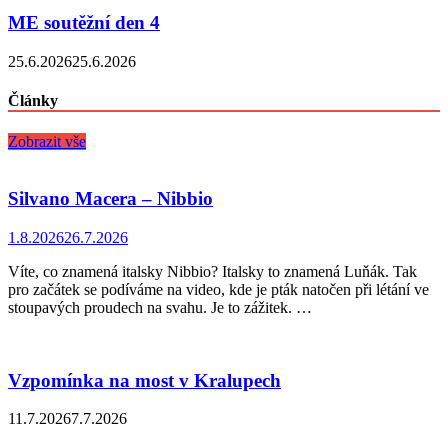
ME soutěžní den 4
25.6.2026
25.6.2026
Články
Zobrazit vše
Silvano Macera – Nibbio
1.8.2026
26.7.2026
Víte, co znamená italsky Nibbio? Italsky to znamená Luňák. Tak
pro začátek se podíváme na video, kde je pták natočen při létání ve
stoupavých proudech na svahu. Je to zážitek. …
Vzpomínka na most v Kralupech
11.7.2026
7.7.2026