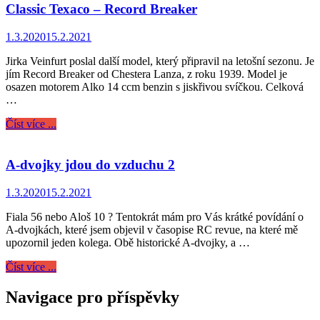
Classic Texaco – Record Breaker
1.3.2020
15.2.2021
Jirka Veinfurt poslal další model, který připravil na letošní sezonu. Je
jím Record Breaker od Chestera Lanza, z roku 1939. Model je
osazen motorem Alko 14 ccm benzin s jiskřivou svíčkou. Celková
…
Číst více ...
A-dvojky jdou do vzduchu 2
1.3.2020
15.2.2021
Fiala 56 nebo Aloš 10 ? Tentokrát mám pro Vás krátké povídání o
A-dvojkách, které jsem objevil v časopise RC revue, na které mě
upozornil jeden kolega. Obě historické A-dvojky, a …
Číst více ...
Navigace pro příspěvky