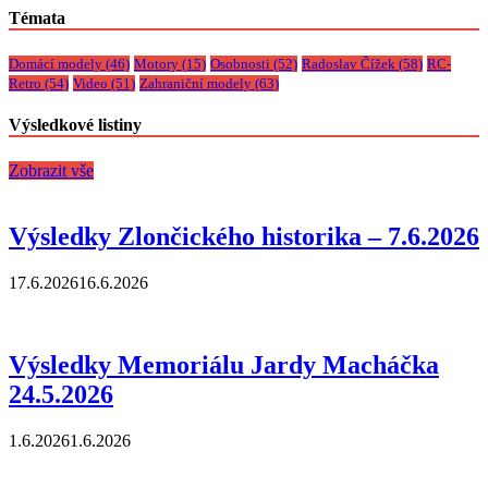
Témata
Domácí modely
(46)
Motory
(15)
Osobnosti
(52)
Radoslav Čížek
(58)
RC-
Retro
(54)
Video
(51)
Zahraniční modely
(63)
Výsledkové listiny
Zobrazit vše
Výsledky Zlončického historika – 7.6.2026
17.6.2026
16.6.2026
Výsledky Memoriálu Jardy Macháčka
24.5.2026
1.6.2026
1.6.2026