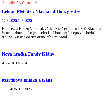
Aktuality
/
Naše modely
Letoun Metoděje Vlacha od Honzy Vrby
17.7.2026
22.7.2026
Kdo nezná Honzu Vrbu, tak vězte, je to člen klubu LMK Kladno a
členem tohoto klubu je mnoho let. Honzu znám opravdu hodně
dlouho. Vlastně od dvé druhé třídy základní …
Nová hračka Fandy Kšány
9.6.2026
3.6.2026
Martinova klinika a Káně
12.5.2026
11.5.2026