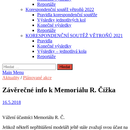
Reportáže
Korespondenční soutěž větroňů 2022
Pravidla korespondenční soutěže
Výsledky jednotlivých kol
Konečné výsledky
Reportáže
KORESPONDENČNÍ SOUTĚŽ VĚTROŇŮ 2021
Pravidla
Konečné výsledky
Výsledky – jednotlivá kola
Reportáže
Vyhledávání
Main Menu
Aktuality
/
Plánované akce
Závěrečné info k Memoriálu R. Čížka
16.5.2018
Vážení účastníci Memoriálu R. Č.
Jelikož někteří nepřihlášení modeláři ještě stále zvažují svou účast na