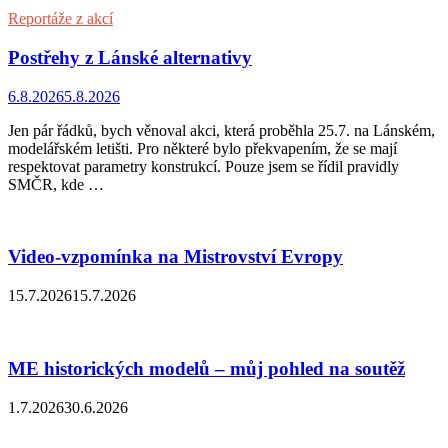
Reportáže z akcí
Postřehy z Lánské alternativy
6.8.2026
5.8.2026
Jen pár řádků, bych věnoval akci, která proběhla 25.7. na Lánském,
modelářském letišti. Pro některé bylo překvapením, že se mají
respektovat parametry konstrukcí. Pouze jsem se řídil pravidly
SMČR, kde …
Video-vzpomínka na Mistrovství Evropy
15.7.2026
15.7.2026
ME historických modelů – můj pohled na soutěž
1.7.2026
30.6.2026