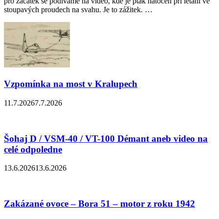
pro začátek se podíváme na video, kde je pták natočen při létání ve
stoupavých proudech na svahu. Je to zážitek. …
Vzpomínka na most v Kralupech
11.7.2026
7.7.2026
Šohaj D / VSM-40 / VT-100 Démant aneb video na
celé odpoledne
13.6.2026
13.6.2026
Zakázané ovoce – Bora 51 – motor z roku 1942