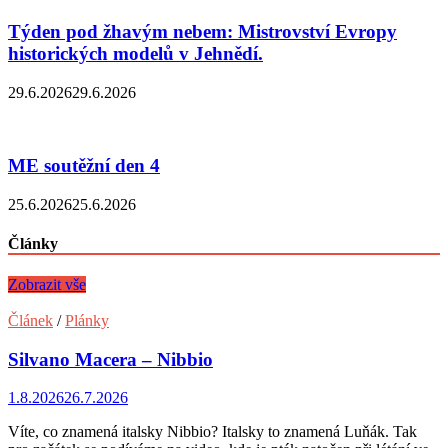
Týden pod žhavým nebem: Mistrovství Evropy
historických modelů v Jehnědí.
29.6.2026
29.6.2026
ME soutěžní den 4
25.6.2026
25.6.2026
Články
Zobrazit vše
Článek
/
Plánky
Silvano Macera – Nibbio
1.8.2026
26.7.2026
Víte, co znamená italsky Nibbio? Italsky to znamená Luňák. Tak