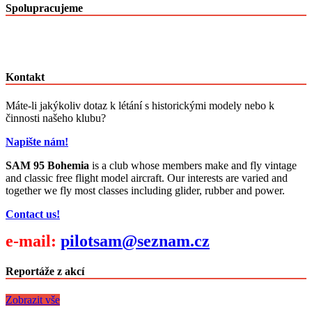
po
Spolupracujeme
měsících
Kontakt
Máte-li jakýkoliv dotaz k létání s historickými modely nebo k
činnosti našeho klubu?
Napište nám!
SAM 95 Bohemia
is a club whose members make and fly vintage
and classic free flight model aircraft. Our interests are varied and
together we fly most classes including glider, rubber and power.
Contact us!
e-mail:
pilotsam@seznam.cz
Reportáže z akcí
Zobrazit vše