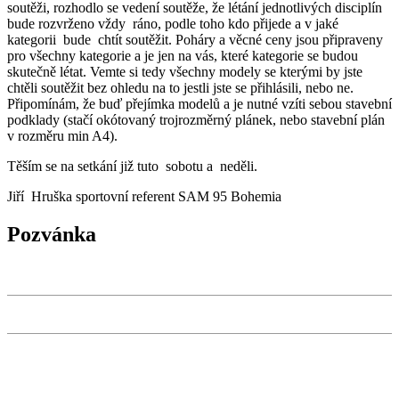
soutěži, rozhodlo se vedení soutěže, že létání jednotlivých disciplín
bude rozvrženo vždy ráno, podle toho kdo přijede a v jaké
kategorii bude chtít soutěžit. Poháry a věcné ceny jsou připraveny
pro všechny kategorie a je jen na vás, které kategorie se budou
skutečně létat. Vemte si tedy všechny modely se kterými by jste
chtěli soutěžit bez ohledu na to jestli jste se přihlásili, nebo ne.
Připomínám, že buď přejímka modelů a je nutné vzíti sebou stavební
podklady (stačí okótovaný trojrozměrný plánek, nebo stavební plán
v rozměru min A4).
Těším se na setkání již tuto sobotu a neděli.
Jiří Hruška sportovní referent SAM 95 Bohemia
Pozvánka