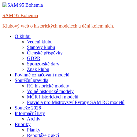
Skip
to
SAM 95 Bohemia
content
Klubový web o historických modelech a dění kolem nich.
O klubu
Vedení klubu
Stanovy klubu
Členské příspěvky
GDPR
Sponzorské dary
Znak klubu
Povinné označování modelů
Soutěžní pravidla
RC historické modely
Volné historické modely
MČR historických modelů
Pravidla pro Mistrovství Evropy SAM RC modelů
Souteže 2026
Informační listy
Archiv
Rubriky
Plánky
Reportáže z akcí