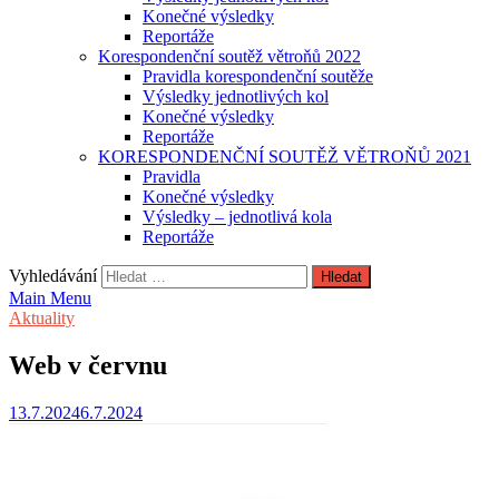
Konečné výsledky
Reportáže
Korespondenční soutěž větroňů 2022
Pravidla korespondenční soutěže
Výsledky jednotlivých kol
Konečné výsledky
Reportáže
KORESPONDENČNÍ SOUTĚŽ VĚTROŇŮ 2021
Pravidla
Konečné výsledky
Výsledky – jednotlivá kola
Reportáže
Vyhledávání
Main Menu
Aktuality
Web v červnu
13.7.2024
6.7.2024