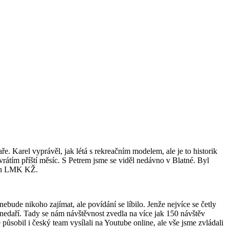
e. Karel vyprávěl, jak létá s rekreačním modelem, ale je to historik
rátím příští měsíc. S Petrem jsme se viděl nedávno v Blatné. Byl
kách LMK KŽ.
ebude nikoho zajímat, ale povídání se líbilo. Jenže nejvíce se četly
i nedaří. Tady se nám návštěvnost zvedla na více jak 150 návštěv
sobil i český team vysílali na Youtube online, ale vše jsme zvládali