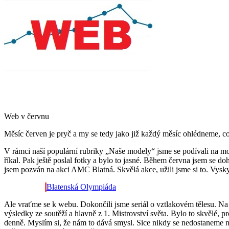
Web v červnu
Měsíc červen je pryč a my se tedy jako již každý měsíc ohlédneme, 
V rámci naší populární rubriky „Naše modely“ jsme se podívali na mode
říkal. Pak ještě poslal fotky a bylo to jasné. Během června jsem se 
jsem pozván na akci AMC Blatná. Skvělá akce, užili jsme si to. Vysk
Blatenská Olympiáda
Ale vraťme se k webu. Dokončili jsme seriál o vztlakovém tělesu. Na čl
výsledky ze soutěží a hlavně z 1. Mistrovství světa. Bylo to skvělé, 
denně. Myslím si, že nám to dává smysl. Sice nikdy se nedostaneme n