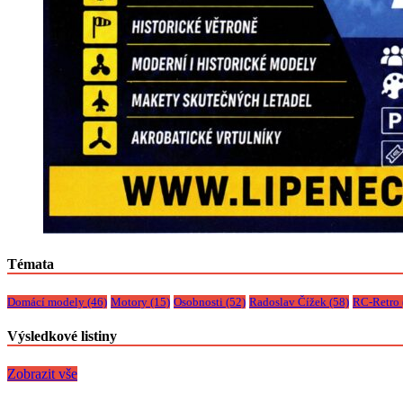
Témata
Domácí modely
(46)
Motory
(15)
Osobnosti
(52)
Radoslav Čížek
(58)
RC-Retro
Výsledkové listiny
Zobrazit vše