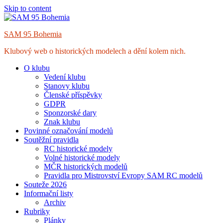
Skip to content
SAM 95 Bohemia
Klubový web o historických modelech a dění kolem nich.
O klubu
Vedení klubu
Stanovy klubu
Členské příspěvky
GDPR
Sponzorské dary
Znak klubu
Povinné označování modelů
Soutěžní pravidla
RC historické modely
Volné historické modely
MČR historických modelů
Pravidla pro Mistrovství Evropy SAM RC modelů
Souteže 2026
Informační listy
Archiv
Rubriky
Plánky