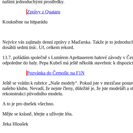
našimi jednoduchými prostředky.
Zprávy z Quataru
Koukněme na hitparádu
Nejvíce vás zajímaly denní zprávy z Maďarska. Takže je to jednoduch
dosáhli sedmi tisíc. Uf, celkem rekord.
13.7. pořádám společně s Lumírem Apeltauerem halové závody v Černo
odpoledne do haly. Pepa Kubeš má ještě několik stavebnic k dispozi
Pozvánka do Černošic na F1N
Ještě se vrátím k rubrice „Naše modely“. Pokud jste v mezičase post
našeho klubu. Nevadí, že nejste členy, důležité je, že jste modeláři a
rekonstrukci původního modelu.
A to je pro dnešek všechno.
Mějte se krásně, létejte a užívejte léta.
Jirka Hloušek