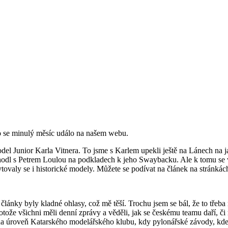
co se minulý měsíc událo na našem webu.
l Junior Karla Vitnera. To jsme s Karlem upekli ještě na Lánech na jař
dohodl s Petrem Loulou na podkladech k jeho Swaybacku. Ale k tomu se v
ytovaly se i historické modely. Můžete se podívat na článek na strán
ánky byly kladné ohlasy, což mě těší. Trochu jsem se bál, že to třeba n
protože všichni měli denní zprávy a věděli, jak se českému teamu daří, č
a úroveň Katarského modelářského klubu, kdy pylonářské závody, kde pů