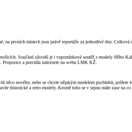
é, na prvních místech jsou právě reportáže za jednotlivé dny. Celková
šicích. Součástí závodů je i vzpomínková soutěž s modely Jiřího Kali
ci. Propozice a pravidla naleznete na webu LMK KŽ.
avili něco nového, nebo se chcete nějakým modelem pochlubit, pošlete f
 stavíte historické a retro modely. Kromě toho se v srpnu máte zase na c