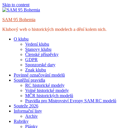
Skip to content
SAM 95 Bohemia
Klubový web o historických modelech a dění kolem nich.
O klubu
Vedení klubu
Stanovy klubu
Členské příspěvky
GDPR
Sponzorské dary
Znak klubu
Povinné označování modelů
Soutěžní pravidla
RC historické modely
Volné historické modely
MČR historických modelů
Pravidla pro Mistrovství Evropy SAM RC modelů
Souteže 2026
Informační listy
Archiv
Rubriky
Plánky