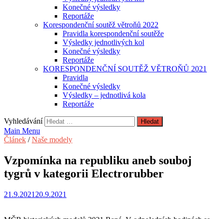
Konečné výsledky
Reportáže
Korespondenční soutěž větroňů 2022
Pravidla korespondenční soutěže
Výsledky jednotlivých kol
Konečné výsledky
Reportáže
KORESPONDENČNÍ SOUTĚŽ VĚTROŇŮ 2021
Pravidla
Konečné výsledky
Výsledky – jednotlivá kola
Reportáže
Vyhledávání
Main Menu
Článek
/
Naše modely
Vzpomínka na republiku aneb souboj
tygrů v kategorii Electrorubber
21.9.2021
20.9.2021