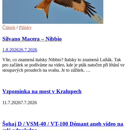
Článek
/
Plánky
Silvano Macera – Nibbio
1.8.2026
26.7.2026
Víte, co znamená italsky Nibbio? Italsky to znamená Luňák. Tak
pro začátek se podíváme na video, kde je pták natočen při létání ve
stoupavých proudech na svahu. Je to zážitek. …
Vzpomínka na most v Kralupech
11.7.2026
7.7.2026
Šohaj D / VSM-40 / VT-100 Démant aneb video na