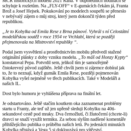
MČR historických modelů 2021 Raná. V odpoledních hodinách se
schyluje k rozletům. Na „FLY-OFF“ v E-gumácích čekám já, Franta
Brož a Josef Hejsek. Pokukování po modelech soupeřů se přeneslo
v nebývalý zájem o můj stroj, který jsem dokončil týden před
republikou.
„Je to Kobylka od Emila Rese z Brna pánové. Vyhrál s ní Celostátní
modelářskou soutěž v roce 1954 ve Vrchlabí, která se později
přejmenovala na Mistrovství republiky “.
Podal jsem vysvětlení a prostřednictvím mobilu předvedl stažené
originální plánky z doby vzniku modelu.
„To máš od Honzy Kypty“
konstatoval Pepa. Potvrdil sem, jelikož tím je samozřejmě
čistokrevný původ zajištěn. Ještě chvíli jsem si zájemce dobíral jak
to, že to neznají, když gumák Emila Rese, později pojmenován
Kobylka vyšel nejméně ve třech publikacích. Také v Modeláři a
našich IL.
Dost bylo humoru je vyhlášena příprava na finální let.
Je odstartováno. Ještě stačím koutkem oka zaznamenat problémy
startu u Franty, ale teď už jen upřeně sleduji Kobylku na 40ti-
sekundové cestě pod mraky. Dva černožlutí, či žlutočerní (chcete-li)
dravci se snaží využít termiku. Za sebou slyším nadšené komentáře
přihlížejícího publika o průběhu našich letů. Po jedenácti minutách
Kobylka přistává a Vega 5 si doklouzává pro vítězství.