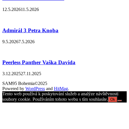
12.5.2026
11.5.2026
Admirál 3 Petra Knoba
9.5.2026
7.5.2026
Peerless Panther Vaška Davida
3.12.2025
27.11.2025
SAM95 Bohemia©2025
Powered by
WordPress
and
HitMag
.
Tento web používá k poskytování služeb a analýze návštěvnosti
soubory cookie. Používáním tohoto webu s tím souhlasíte.
Ok