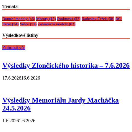
Témata
Domácí modely
(46)
Motory
(15)
Osobnosti
(52)
Radoslav Čížek
(58)
RC-
Retro
(54)
Video
(51)
Zahraniční modely
(63)
Výsledkové listiny
Zobrazit vše
Výsledky Zlončického historika – 7.6.2026
17.6.2026
16.6.2026
Výsledky Memoriálu Jardy Macháčka
24.5.2026
1.6.2026
1.6.2026