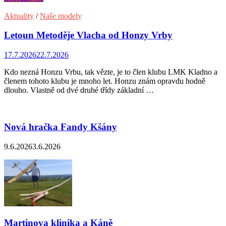
Aktuality
/
Naše modely
Letoun Metoděje Vlacha od Honzy Vrby
17.7.2026
22.7.2026
Kdo nezná Honzu Vrbu, tak vězte, je to člen klubu LMK Kladno a
členem tohoto klubu je mnoho let. Honzu znám opravdu hodně
dlouho. Vlastně od dvé druhé třídy základní …
Nová hračka Fandy Kšány
9.6.2026
3.6.2026
Martinova klinika a Káně