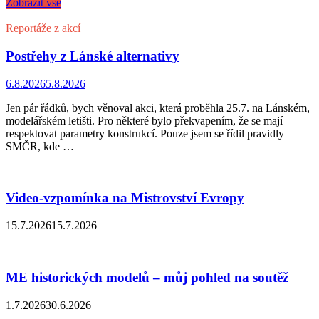
Zobrazit vše
Reportáže z akcí
Postřehy z Lánské alternativy
6.8.2026
5.8.2026
Jen pár řádků, bych věnoval akci, která proběhla 25.7. na Lánském,
modelářském letišti. Pro některé bylo překvapením, že se mají
respektovat parametry konstrukcí. Pouze jsem se řídil pravidly
SMČR, kde …
Video-vzpomínka na Mistrovství Evropy
15.7.2026
15.7.2026
ME historických modelů – můj pohled na soutěž
1.7.2026
30.6.2026