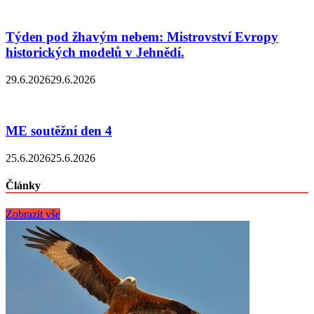
Týden pod žhavým nebem: Mistrovství Evropy
historických modelů v Jehnědí.
29.6.2026
29.6.2026
ME soutěžní den 4
25.6.2026
25.6.2026
Články
Zobrazit vše