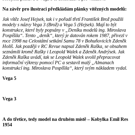
Na závěr pro ilustraci předkládám plánky vítězných modelů:
Jak vítěz Josef Hejsek, tak i v pořadí třetí František Brož použili
modely s názvy Vega 3 (Brož) a Vega 5 (Hejsek). Mají to být
konstrukce, které byly popsány v „Deníku modelů ing. Miroslava
Pospíšila“. Tento „deník“, který je datován rokem 1987, přivezl v
roce 1998 na Celostátní setkání Samu 78 v Bohuňovicích Zdeněk
Holiš. Jak později v RC Revue napsal Zdeněk Raška, se obsahem
seznámili kromě Rašky i Leopold Walek a Zdeněk Andrýsek. Jak
Zdeněk Raška uvádí, tak se Leopold Walek uvolil přepracovat
informační výkresy pomocí PC a sestavil malý „Almanach
konstrukcí ing. Miroslava Pospíšila“, který svým nákladem vydal.
Vega 5
Vega 3
A do třetice, tedy model na druhém místě – Kobylka Emil Res
1954