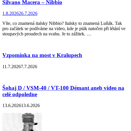
Silvano Macera – Nibbio
1.8.2026
26.7.2026
Víte, co znamená italsky Nibbio? Italsky to znamená Luňák. Tak
pro začátek se podíváme na video, kde je pták natočen při létání ve
stoupavých proudech na svahu. Je to zážitek. …
Vzpomínka na most v Kralupech
11.7.2026
7.7.2026
Šohaj D / VSM-40 / VT-100 Démant aneb video na
celé odpoledne
13.6.2026
13.6.2026