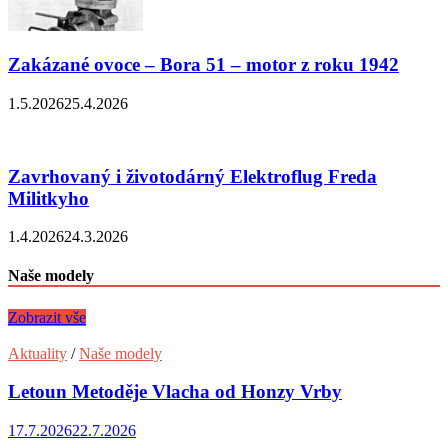
Zakázané ovoce – Bora 51 – motor z roku 1942
1.5.2026
25.4.2026
Zavrhovaný i životodárný Elektroflug Freda
Militkyho
1.4.2026
24.3.2026
Naše modely
Zobrazit vše
Aktuality
/
Naše modely
Letoun Metoděje Vlacha od Honzy Vrby
17.7.2026
22.7.2026