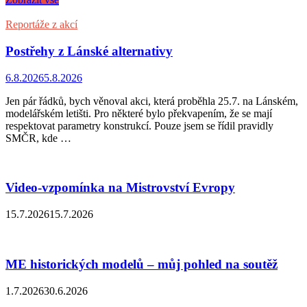
Reportáže z akcí
Postřehy z Lánské alternativy
6.8.2026
5.8.2026
Jen pár řádků, bych věnoval akci, která proběhla 25.7. na Lánském,
modelářském letišti. Pro některé bylo překvapením, že se mají
respektovat parametry konstrukcí. Pouze jsem se řídil pravidly
SMČR, kde …
Video-vzpomínka na Mistrovství Evropy
15.7.2026
15.7.2026
ME historických modelů – můj pohled na soutěž
1.7.2026
30.6.2026