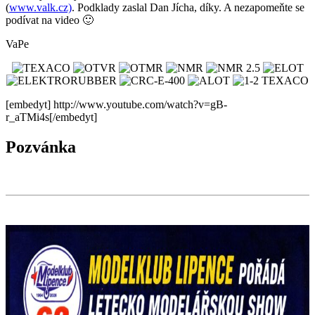
(
www.valk.cz)
. Podklady zaslal Dan Jícha, díky. A nezapomeňte se
podívat na video 🙂
VaPe
[embedyt] http://www.youtube.com/watch?v=gB-
r_aTMi4s[/embedyt]
Pozvánka