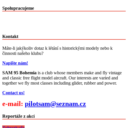
článků
po
Spolupracujeme
měsících
Kontakt
Máte-li jakýkoliv dotaz k létání s historickými modely nebo k
činnosti našeho klubu?
Napište nám!
SAM 95 Bohemia
is a club whose members make and fly vintage
and classic free flight model aircraft. Our interests are varied and
together we fly most classes including glider, rubber and power.
Contact us!
e-mail:
pilotsam@seznam.cz
Reportáže z akcí
Zobrazit vše