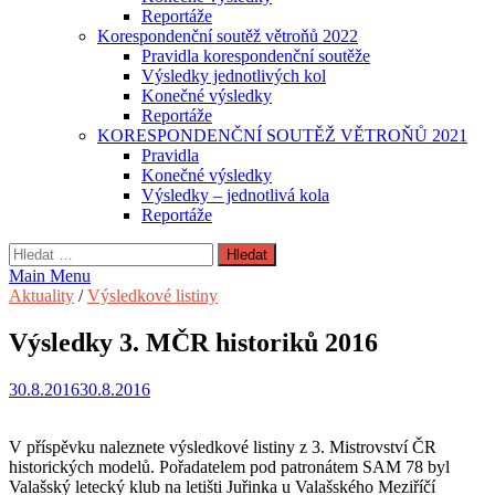
Reportáže
Korespondenční soutěž větroňů 2022
Pravidla korespondenční soutěže
Výsledky jednotlivých kol
Konečné výsledky
Reportáže
KORESPONDENČNÍ SOUTĚŽ VĚTROŇŮ 2021
Pravidla
Konečné výsledky
Výsledky – jednotlivá kola
Reportáže
Vyhledávání
Main Menu
Aktuality
/
Výsledkové listiny
Výsledky 3. MČR historiků 2016
30.8.2016
30.8.2016
V příspěvku naleznete výsledkové listiny z 3. Mistrovství ČR
historických modelů. Pořadatelem pod patronátem SAM 78 byl
Valašský letecký klub na letišti Juřinka u Valašského Meziříčí