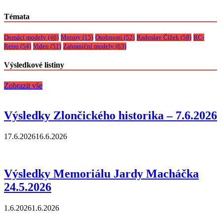
Témata
Domácí modely
(46)
Motory
(15)
Osobnosti
(52)
Radoslav Čížek
(58)
RC-
Retro
(54)
Video
(51)
Zahraniční modely
(63)
Výsledkové listiny
Zobrazit vše
Výsledky Zlončického historika – 7.6.2026
17.6.2026
16.6.2026
Výsledky Memoriálu Jardy Macháčka
24.5.2026
1.6.2026
1.6.2026