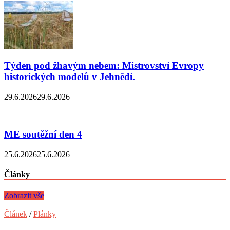
Týden pod žhavým nebem: Mistrovství Evropy
historických modelů v Jehnědí.
29.6.2026
29.6.2026
ME soutěžní den 4
25.6.2026
25.6.2026
Články
Zobrazit vše
Článek
/
Plánky