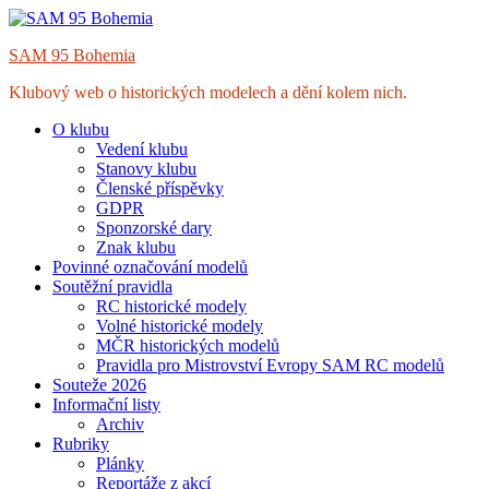
Skip
to
SAM 95 Bohemia
content
Klubový web o historických modelech a dění kolem nich.
O klubu
Vedení klubu
Stanovy klubu
Členské příspěvky
GDPR
Sponzorské dary
Znak klubu
Povinné označování modelů
Soutěžní pravidla
RC historické modely
Volné historické modely
MČR historických modelů
Pravidla pro Mistrovství Evropy SAM RC modelů
Souteže 2026
Informační listy
Archiv
Rubriky
Plánky
Reportáže z akcí