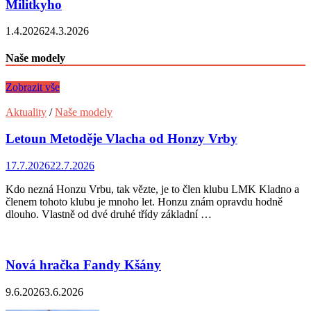
Militkyho
1.4.2026
24.3.2026
Naše modely
Zobrazit vše
Aktuality
/
Naše modely
Letoun Metoděje Vlacha od Honzy Vrby
17.7.2026
22.7.2026
Kdo nezná Honzu Vrbu, tak vězte, je to člen klubu LMK Kladno a
členem tohoto klubu je mnoho let. Honzu znám opravdu hodně
dlouho. Vlastně od dvé druhé třídy základní …
Nová hračka Fandy Kšány
9.6.2026
3.6.2026