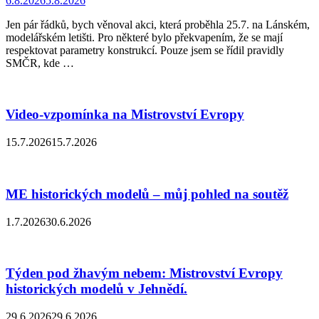
6.8.2026
5.8.2026
Jen pár řádků, bych věnoval akci, která proběhla 25.7. na Lánském,
modelářském letišti. Pro některé bylo překvapením, že se mají
respektovat parametry konstrukcí. Pouze jsem se řídil pravidly
SMČR, kde …
Video-vzpomínka na Mistrovství Evropy
15.7.2026
15.7.2026
ME historických modelů – můj pohled na soutěž
1.7.2026
30.6.2026
Týden pod žhavým nebem: Mistrovství Evropy
historických modelů v Jehnědí.
29.6.2026
29.6.2026