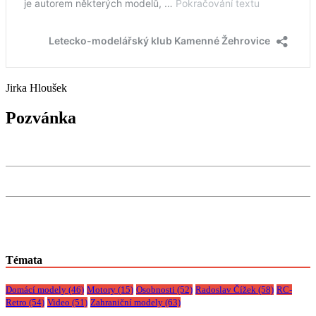
Jirka Hloušek
Pozvánka
Témata
Domácí modely
(46)
Motory
(15)
Osobnosti
(52)
Radoslav Čížek
(58)
RC-
Retro
(54)
Video
(51)
Zahraniční modely
(63)