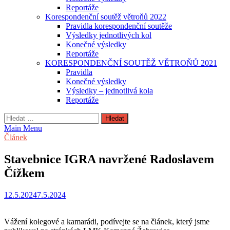
Reportáže
Korespondenční soutěž větroňů 2022
Pravidla korespondenční soutěže
Výsledky jednotlivých kol
Konečné výsledky
Reportáže
KORESPONDENČNÍ SOUTĚŽ VĚTROŇŮ 2021
Pravidla
Konečné výsledky
Výsledky – jednotlivá kola
Reportáže
Vyhledávání
Main Menu
Článek
Stavebnice IGRA navržené Radoslavem
Čížkem
12.5.2024
7.5.2024
Vážení kolegové a kamarádi, podívejte se na článek, který jsme