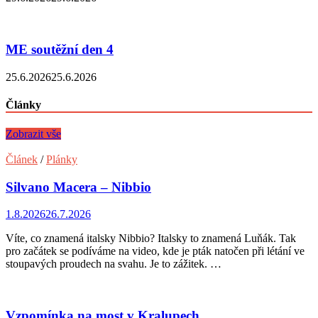
ME soutěžní den 4
25.6.2026
25.6.2026
Články
Zobrazit vše
Článek
/
Plánky
Silvano Macera – Nibbio
1.8.2026
26.7.2026
Víte, co znamená italsky Nibbio? Italsky to znamená Luňák. Tak
pro začátek se podíváme na video, kde je pták natočen při létání ve
stoupavých proudech na svahu. Je to zážitek. …
Vzpomínka na most v Kralupech