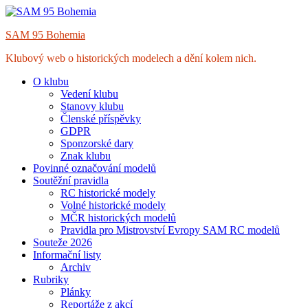
Skip
to
SAM 95 Bohemia
content
Klubový web o historických modelech a dění kolem nich.
O klubu
Vedení klubu
Stanovy klubu
Členské příspěvky
GDPR
Sponzorské dary
Znak klubu
Povinné označování modelů
Soutěžní pravidla
RC historické modely
Volné historické modely
MČR historických modelů
Pravidla pro Mistrovství Evropy SAM RC modelů
Souteže 2026
Informační listy
Archiv
Rubriky
Plánky
Reportáže z akcí