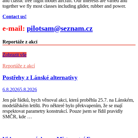
and classic free flight model aircraft. Our interests are varied and
together we fly most classes including glider, rubber and power.
Contact us!
e-mail:
pilotsam@seznam.cz
Reportáže z akcí
Zobrazit vše
Reportáže z akcí
Postřehy z Lánské alternativy
6.8.2026
5.8.2026
Jen pár řádků, bych věnoval akci, která proběhla 25.7. na Lánském,
modelářském letišti. Pro některé bylo překvapením, že se mají
respektovat parametry konstrukcí. Pouze jsem se řídil pravidly
SMČR, kde …