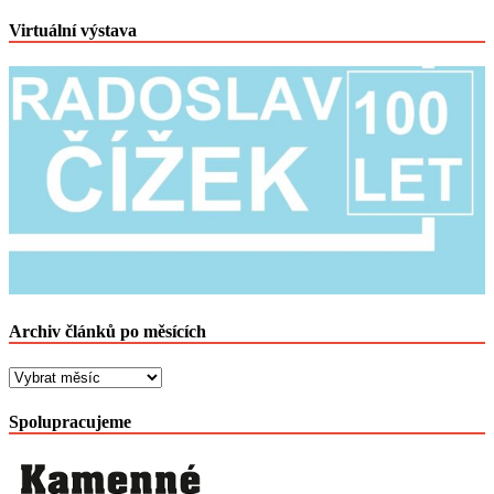
Virtuální výstava
Archiv článků po měsících
Archiv
článků
po
Spolupracujeme
měsících