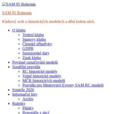
Skip
to
SAM 95 Bohemia
content
Klubový web o historických modelech a dění kolem nich.
O klubu
Vedení klubu
Stanovy klubu
Členské příspěvky
GDPR
Sponzorské dary
Znak klubu
Povinné označování modelů
Soutěžní pravidla
RC historické modely
Volné historické modely
MČR historických modelů
Pravidla pro Mistrovství Evropy SAM RC modelů
Souteže 2026
Informační listy
Archiv
Rubriky
Plánky
Reportáže z akcí