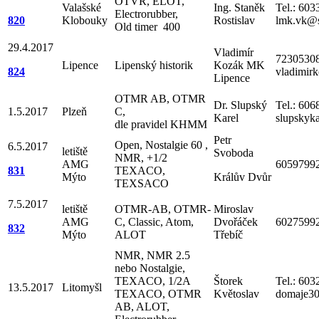
OTVR, ELOT,
Valašské
Ing. Staněk
Tel.: 603
Electrorubber,
820
Klobouky
Rostislav
lmk.vk@
Old timer 400
29.4.2017
Vladimír
72305308
Lipence
Lipenský historik
Kozák MK
824
vladimirk
Lipence
OTMR AB, OTMR
Dr. Slupský
Tel.: 606
1.5.2017
Plzeň
C,
Karel
slupskyk
dle pravidel KHMM
Petr
Open, Nostalgie 60 ,
6.5.2017
letiště
Svoboda
NMR, +1/2
AMG
6059799
831
TEXACO,
Mýto
Králův Dvůr
TEXSACO
7.5.2017
letiště
OTMR-AB, OTMR-
Miroslav
AMG
C, Classic, Atom,
Dvořáček
6027599
832
Mýto
ALOT
Třebíč
NMR, NMR 2.5
nebo Nostalgie,
TEXACO, 1/2A
Štorek
Tel.: 60
13.5.2017
Litomyšl
TEXACO, OTMR
Květoslav
domaje3
AB, ALOT,