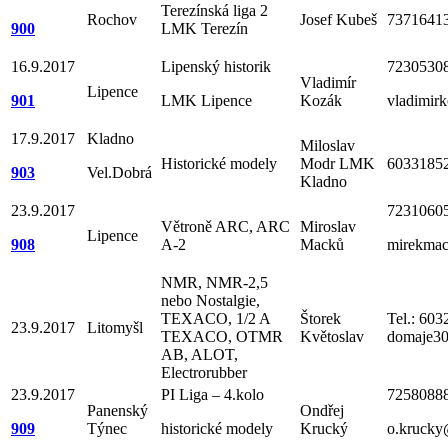
Terezínská liga 2
Rochov
Josef Kubeš
7371641
900
LMK Terezín
16.9.2017
Lipenský historik
72305308
Vladimír
Lipence
901
LMK Lipence
Kozák
vladimirk
17.9.2017
Kladno
Miloslav
Historické modely
Modr LMK
6033185
903
Vel.Dobrá
Kladno
23.9.2017
7231060
Větroně ARC, ARC
Miroslav
Lipence
908
A-2
Macků
mirekma
NMR, NMR-2,5
nebo Nostalgie,
TEXACO, 1/2 A
Štorek
Tel.: 60
23.9.2017
Litomyšl
TEXACO, OTMR
Květoslav
domaje3
AB, ALOT,
Electrorubber
23.9.2017
PI Liga – 4.kolo
7258088
Panenský
Ondřej
909
Týnec
historické modely
Krucký
o.krucky