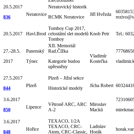
Electrorubber
20.5.2017
Neratovický historik
6035815
Neratovice
Jiří Hvězda
836
RCMK Neratovice
rezivo@st
Tomboy Cup 2017,
20.5.2017
Havl.Brod
celostátní slet modelů
Knob Petr
Tel.: 60
Tomboy
XII. Memoriál
27.-28.5.
Panenský
Rad.Čížka
7776865
Vladimír
2017
Týnec
Kategorie budou
Kostečka
vladimir
upřesněny
27.5.2017
Plzeň – Jižní sekce
Plzeň
Jícha Robert
60324418
844
Historické modely
3.6.2017
7231060
Větroně ARC, ARC
Miroslav
Lipence
850
A-2
Macků
mirekma
TEXACO, 1/2A
3.6.2017
TEXACO, CRC-
Ladislav
Hořice
horak.va
848
Atom, CRC-Classic,
Horák