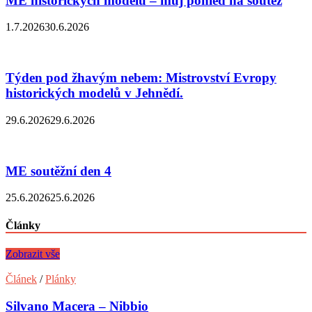
ME historických modelů – můj pohled na soutěž
1.7.2026
30.6.2026
Týden pod žhavým nebem: Mistrovství Evropy
historických modelů v Jehnědí.
29.6.2026
29.6.2026
ME soutěžní den 4
25.6.2026
25.6.2026
Články
Zobrazit vše
Článek
/
Plánky
Silvano Macera – Nibbio