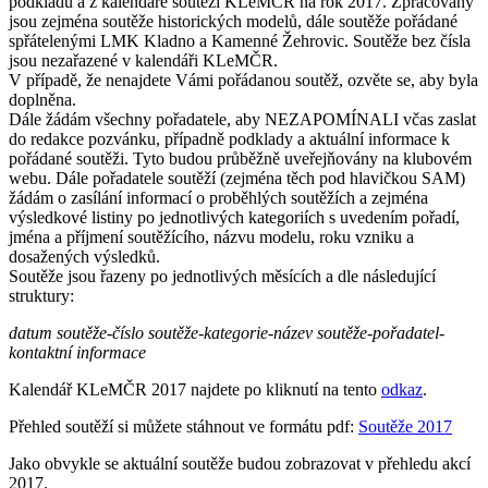
podkladů a z kalendáře soutěží KLeMČR na rok 2017. Zpracovány
jsou zejména soutěže historických modelů, dále soutěže pořádané
spřátelenými LMK Kladno a Kamenné Žehrovic. Soutěže bez čísla
jsou nezařazené v kalendáři KLeMČR.
V případě, že nenajdete Vámi pořádanou soutěž, ozvěte se, aby byla
doplněna.
Dále žádám všechny pořadatele, aby NEZAPOMÍNALI včas zaslat
do redakce pozvánku, případně podklady a aktuální informace k
pořádané soutěži. Tyto budou průběžně uveřejňovány na klubovém
webu. Dále pořadatele soutěží (zejména těch pod hlavičkou SAM)
žádám o zasílání informací o proběhlých soutěžích a zejména
výsledkové listiny po jednotlivých kategoriích s uvedením pořadí,
jména a příjmení soutěžícího, názvu modelu, roku vzniku a
dosažených výsledků.
Soutěže jsou řazeny po jednotlivých měsících a dle následující
struktury:
datum soutěže-číslo soutěže-kategorie-název soutěže-pořadatel-
kontaktní informace
Kalendář KLeMČR 2017 najdete po kliknutí na tento
odkaz
.
Přehled soutěží si můžete stáhnout ve formátu pdf:
Soutěže 2017
Jako obvykle se aktuální soutěže budou zobrazovat v přehledu akcí
2017.