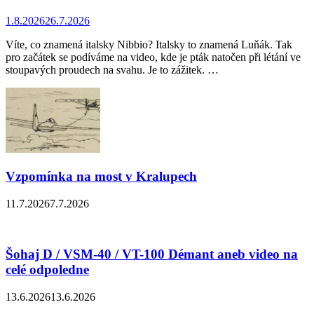
1.8.2026
26.7.2026
Víte, co znamená italsky Nibbio? Italsky to znamená Luňák. Tak
pro začátek se podíváme na video, kde je pták natočen při létání ve
stoupavých proudech na svahu. Je to zážitek. …
Vzpomínka na most v Kralupech
11.7.2026
7.7.2026
Šohaj D / VSM-40 / VT-100 Démant aneb video na
celé odpoledne
13.6.2026
13.6.2026