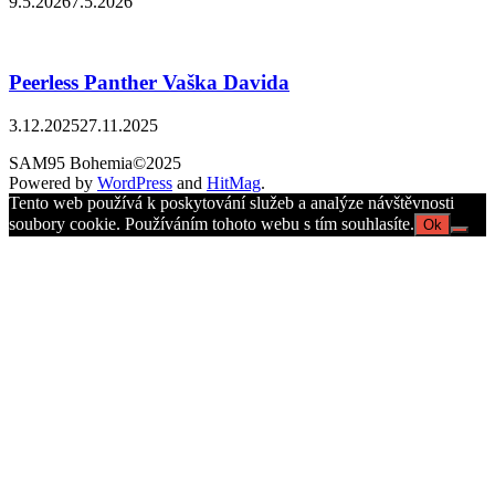
9.5.2026
7.5.2026
Peerless Panther Vaška Davida
3.12.2025
27.11.2025
SAM95 Bohemia©2025
Powered by
WordPress
and
HitMag
.
Tento web používá k poskytování služeb a analýze návštěvnosti
soubory cookie. Používáním tohoto webu s tím souhlasíte.
Ok