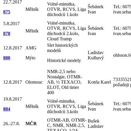
22.7.2017
Volné-minutka,
Šebánek
Tel.: 60
Mělník
OTVR, RCVS, Liga
875
Ivan
ivan.seb
důchodců 1.kolo
Volné-minutka,
5.8.2017
OTVR, RCVS, Liga
Šebánek
Tel.: 60
Mělník
878
důchodců 2.kolo,
Ivan
ivan.seb
Cloud Tramp
Slet historických
12.8.2017
AMG
modelů
Ladislav
ohlsson
880
Mýto
Kulhavý
Historické modely
NMR-2,5 nebo
Nostalgie, OTMR-
73335
12.8.2017
Olomouc
AB, ½ TEXACO,
Kotrla Karel
požaduji
ELOT, Old timer
400
19.8.2017
Volné-minutka,
Šebánek
Tel.: 60
Mělník
OTVR, RCVS, Liga
884
Ivan
ivan.seb
důchodců 3.kolo
OTMR-AB, OTMR-
Bušek
26.-27.8.
MČR
C, NMR, NMR-2,5,
Ladislav
TEXACO, 1/2A