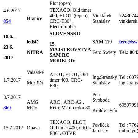
Elot (open)
TEXACO, Old timer
4.6.2017
400, ELOT (Open),
Vinklárek
7243074
Hranice
854
CRC-E30″,
Stanislav
vinklare
Electrorubber
SLOVENSKO
18.6. –
letiště
SAM 119
fero
@swi
15.
23.6.
MAJSTROVSTVÁ
NITRA
Fero Swiety
Tel.: 00
SAM RC
2017
MODELOV
Valašské
ALOT, ELOT, Old
Ing.Stránský
Tel.: 60
1.7.2017
timer 400, CRC-
Meziříčí
Stanislav
ing.stra
E30″
Petr
8.7.2017
Svoboda
AMG
ARC , ARC-A2 ,
6059799
869
Mýto
Retro V2 do roku 80
Králův Dvůr
TEXACO, ELOT,
Pavlíček
Tel.: 77
15.7.2017
Opava
Old timer 400, CRC-
Jaroslav
dubmlyn
E30″, OTVR