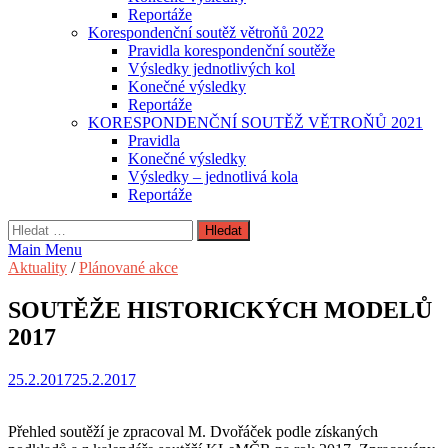
Reportáže
Korespondenční soutěž větroňů 2022
Pravidla korespondenční soutěže
Výsledky jednotlivých kol
Konečné výsledky
Reportáže
KORESPONDENČNÍ SOUTĚŽ VĚTROŇŮ 2021
Pravidla
Konečné výsledky
Výsledky – jednotlivá kola
Reportáže
Vyhledávání
Main Menu
Aktuality
/
Plánované akce
SOUTĚŽE HISTORICKÝCH MODELŮ
2017
25.2.2017
25.2.2017
Přehled soutěží je zpracoval M. Dvořáček podle získaných