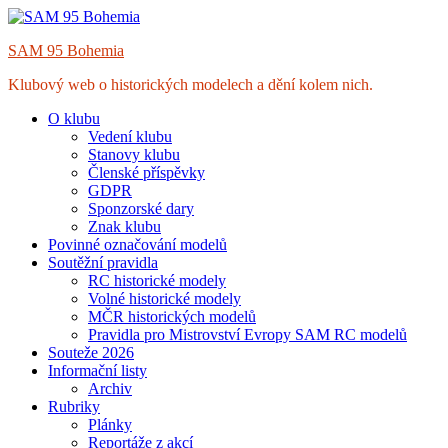
Skip
to
SAM 95 Bohemia
content
Klubový web o historických modelech a dění kolem nich.
O klubu
Vedení klubu
Stanovy klubu
Členské příspěvky
GDPR
Sponzorské dary
Znak klubu
Povinné označování modelů
Soutěžní pravidla
RC historické modely
Volné historické modely
MČR historických modelů
Pravidla pro Mistrovství Evropy SAM RC modelů
Souteže 2026
Informační listy
Archiv
Rubriky
Plánky
Reportáže z akcí