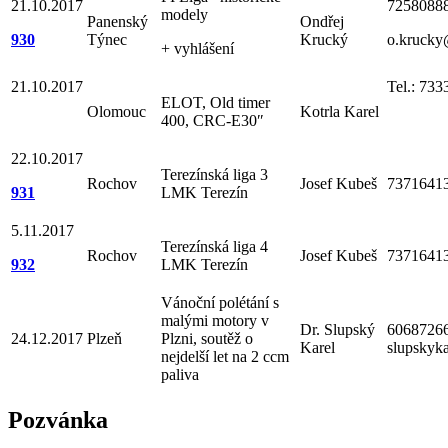
21.10.2017
7258088
modely
Panenský
Ondřej
930
Týnec
Krucký
o.krucky
+ vyhlášení
21.10.2017
Tel.: 73
ELOT, Old timer
Olomouc
Kotrla Karel
400, CRC-E30″
22.10.2017
Terezínská liga 3
Rochov
Josef Kubeš
7371641
931
LMK Terezín
5.11.2017
Terezínská liga 4
Rochov
Josef Kubeš
7371641
932
LMK Terezín
Vánoční polétání s
malými motory v
Dr. Slupský
6068726
24.12.2017
Plzeň
Plzni, soutěž o
Karel
slupskyk
nejdelší let na 2 ccm
paliva
Pozvánka