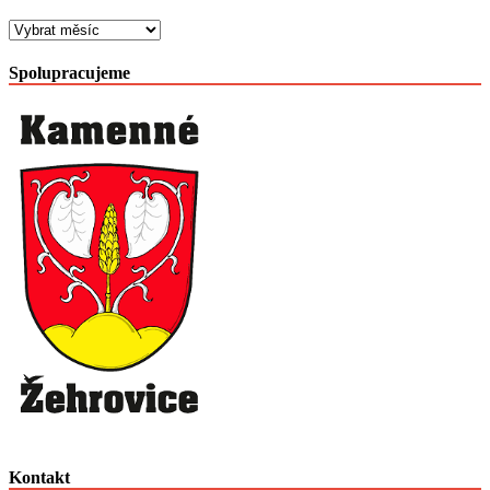
Archiv
článků
po
Spolupracujeme
měsících
Kontakt