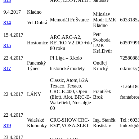
813
ARC, ELOT, ALOT
Jaroslav
9.4.2017
Kladno
Miloslav
Memoriál Fr.Švarce
Modr LMK
6033185
814
Vel.Dobrá
Kladno
Petr
15.4.2017
ARC,ARC-A2,
Svoboda
Hostomice
RETRO V2 DO +do
6059799
815
LMK
80 roku
Krá.Dvůr
22.4.2017
PI Liga – 3.kolo
7258088
Panenský
Ondřej
817
Týnec
historické modely
Krucký
o.krucky
Classic, Atom,1/2A
Texaco, Texaco,
7126618
CRC-E-400, Open
František
22.4.2017
LÁNY
(Elot), Alot, BRC-E-
Brož
frantabr
Wakefield, Nostalgie
60
22.4.2017
Valašské
CRC-SHOW,CRC-
Ing. Staněk
Tel.: 603
819
Klobouky
E30″,VOSA-SLET
Rostislav
lmk.vk@
23.4.2017