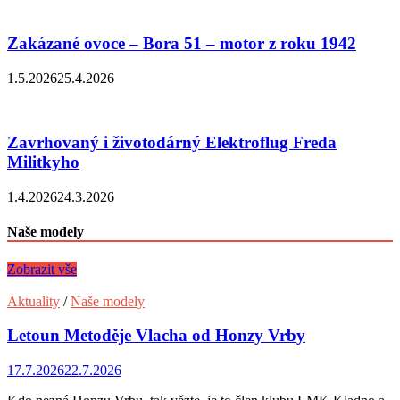
Zakázané ovoce – Bora 51 – motor z roku 1942
1.5.2026
25.4.2026
Zavrhovaný i životodárný Elektroflug Freda
Militkyho
1.4.2026
24.3.2026
Naše modely
Zobrazit vše
Aktuality
/
Naše modely
Letoun Metoděje Vlacha od Honzy Vrby
17.7.2026
22.7.2026