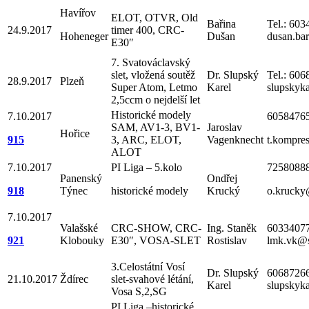
Havířov
ELOT, OTVR, Old
Bařina
Tel.: 60
24.9.2017
timer 400, CRC-
Hoheneger
Dušan
dusan.ba
E30″
7. Svatováclavský
slet, vložená soutěž
Dr. Slupský
Tel.: 60
28.9.2017
Plzeň
Super Atom, Letmo
Karel
slupskyk
2,5ccm o nejdelší let
Historické modely
7.10.2017
6058476
SAM, AV1-3, BV1-
Jaroslav
Hořice
915
3, ARC, ELOT,
Vagenknecht
t.kompre
ALOT
7.10.2017
PI Liga – 5.kolo
7258088
Panenský
Ondřej
918
Týnec
historické modely
Krucký
o.krucky
7.10.2017
Valašské
CRC-SHOW, CRC-
Ing. Staněk
6033407
921
Klobouky
E30″, VOSA-SLET
Rostislav
lmk.vk@
3.Celostátní Vosí
Dr. Slupský
6068726
21.10.2017
Ždírec
slet-svahové létání,
Karel
slupskyk
Vosa S,2,SG
PI Liga –historické