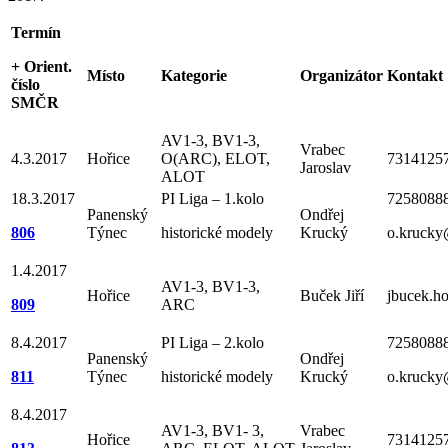
Termín
+ Orient.
Místo
Kategorie
Organizátor
Kontakt
číslo
SMČR
AV1-3, BV1-3,
Vrabec
4.3.2017
Hořice
O(ARC), ELOT,
73141257
Jaroslav
ALOT
18.3.2017
PI Liga – 1.kolo
7258088
Panenský
Ondřej
806
Týnec
historické modely
Krucký
o.krucky
1.4.2017
AV1-3, BV1-3,
Hořice
Buček Jiří
jbucek.h
809
ARC
8.4.2017
PI Liga – 2.kolo
7258088
Panenský
Ondřej
811
Týnec
historické modely
Krucký
o.krucky
8.4.2017
AV1-3, BV1- 3,
Vrabec
Hořice
73141257