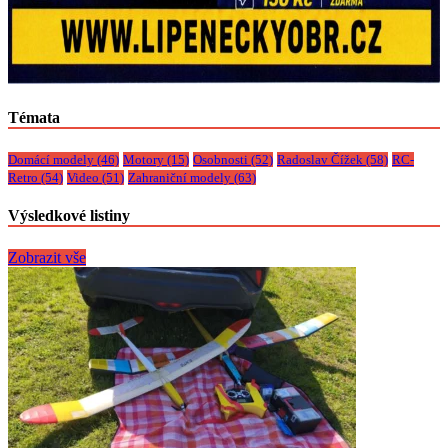
Témata
Domácí modely
(46)
Motory
(15)
Osobnosti
(52)
Radoslav Čížek
(58)
RC-
Retro
(54)
Video
(51)
Zahraniční modely
(63)
Výsledkové listiny
Zobrazit vše