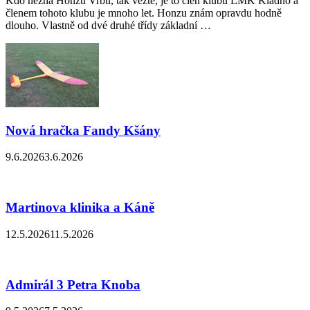
Kdo nezná Honzu Vrbu, tak vězte, je to člen klubu LMK Kladno a
členem tohoto klubu je mnoho let. Honzu znám opravdu hodně
dlouho. Vlastně od dvé druhé třídy základní …
Nová hračka Fandy Kšány
9.6.2026
3.6.2026
Martinova klinika a Káně
12.5.2026
11.5.2026
Admirál 3 Petra Knoba