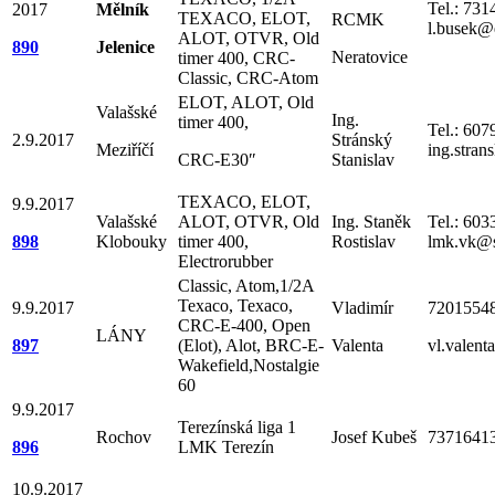
Tel.: 73
2017
Mělník
TEXACO, ELOT,
RCMK
l.busek@
ALOT, OTVR, Old
890
Jelenice
Neratovice
timer 400, CRC-
Classic, CRC-Atom
ELOT, ALOT, Old
Valašské
Ing.
timer 400,
Tel.: 60
2.9.2017
Stránský
Meziříčí
ing.stra
CRC-E30″
Stanislav
TEXACO, ELOT,
9.9.2017
Valašské
ALOT, OTVR, Old
Ing. Staněk
Tel.: 60
898
Klobouky
timer 400,
Rostislav
lmk.vk@
Electrorubber
Classic, Atom,1/2A
Texaco, Texaco,
9.9.2017
Vladimír
7201554
CRC-E-400, Open
LÁNY
897
(Elot), Alot, BRC-E-
Valenta
vl.valent
Wakefield,Nostalgie
60
9.9.2017
Terezínská liga 1
Rochov
Josef Kubeš
7371641
896
LMK Terezín
10.9.2017