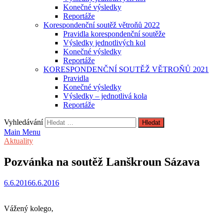
Konečné výsledky
Reportáže
Korespondenční soutěž větroňů 2022
Pravidla korespondenční soutěže
Výsledky jednotlivých kol
Konečné výsledky
Reportáže
KORESPONDENČNÍ SOUTĚŽ VĚTROŇŮ 2021
Pravidla
Konečné výsledky
Výsledky – jednotlivá kola
Reportáže
Vyhledávání
Main Menu
Aktuality
Pozvánka na soutěž Lanškroun Sázava
6.6.2016
6.6.2016
Vážený kolego,