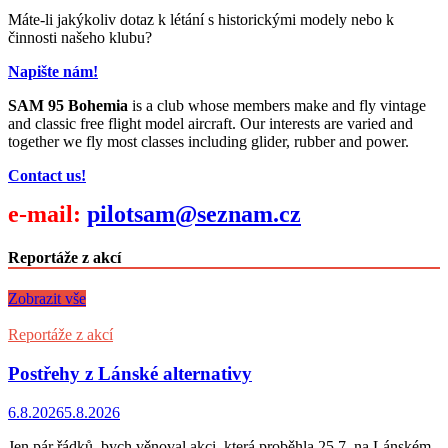
Máte-li jakýkoliv dotaz k létání s historickými modely nebo k
činnosti našeho klubu?
Napište nám!
SAM 95 Bohemia
is a club whose members make and fly vintage
and classic free flight model aircraft. Our interests are varied and
together we fly most classes including glider, rubber and power.
Contact us!
e-mail:
pilotsam@seznam.cz
Reportáže z akcí
Zobrazit vše
Reportáže z akcí
Postřehy z Lánské alternativy
6.8.2026
5.8.2026
Jen pár řádků, bych věnoval akci, která proběhla 25.7. na Lánském,