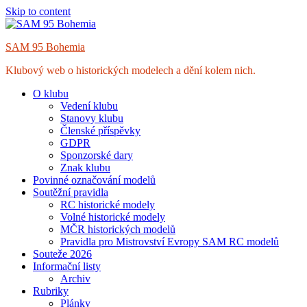
Skip to content
SAM 95 Bohemia
Klubový web o historických modelech a dění kolem nich.
O klubu
Vedení klubu
Stanovy klubu
Členské příspěvky
GDPR
Sponzorské dary
Znak klubu
Povinné označování modelů
Soutěžní pravidla
RC historické modely
Volné historické modely
MČR historických modelů
Pravidla pro Mistrovství Evropy SAM RC modelů
Souteže 2026
Informační listy
Archiv
Rubriky
Plánky