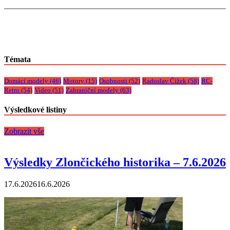
Témata
Domácí modely
(46)
Motory
(15)
Osobnosti
(52)
Radoslav Čížek
(58)
RC-
Retro
(54)
Video
(51)
Zahraniční modely
(63)
Výsledkové listiny
Zobrazit vše
Výsledky Zlončického historika – 7.6.2026
17.6.2026
16.6.2026