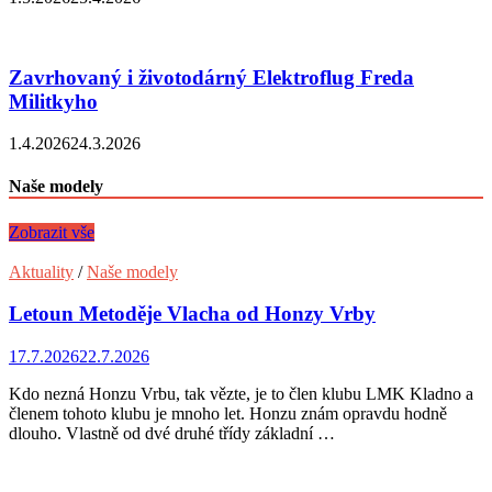
Zavrhovaný i životodárný Elektroflug Freda
Militkyho
1.4.2026
24.3.2026
Naše modely
Zobrazit vše
Aktuality
/
Naše modely
Letoun Metoděje Vlacha od Honzy Vrby
17.7.2026
22.7.2026
Kdo nezná Honzu Vrbu, tak vězte, je to člen klubu LMK Kladno a
členem tohoto klubu je mnoho let. Honzu znám opravdu hodně
dlouho. Vlastně od dvé druhé třídy základní …