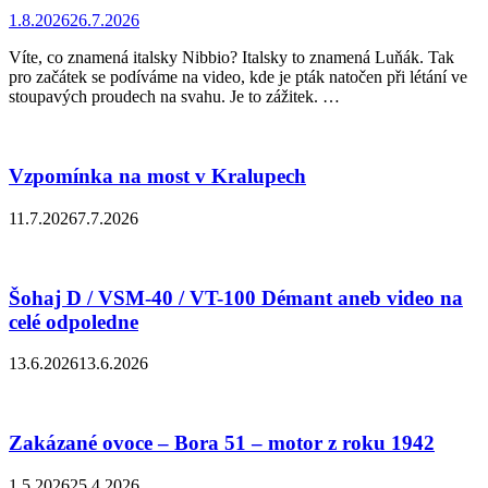
1.8.2026
26.7.2026
Víte, co znamená italsky Nibbio? Italsky to znamená Luňák. Tak
pro začátek se podíváme na video, kde je pták natočen při létání ve
stoupavých proudech na svahu. Je to zážitek. …
Vzpomínka na most v Kralupech
11.7.2026
7.7.2026
Šohaj D / VSM-40 / VT-100 Démant aneb video na
celé odpoledne
13.6.2026
13.6.2026
Zakázané ovoce – Bora 51 – motor z roku 1942
1.5.2026
25.4.2026