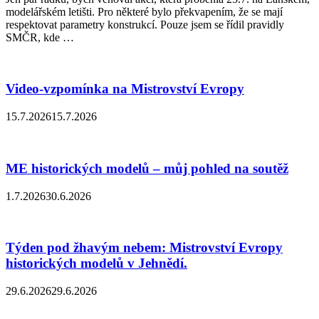
modelářském letišti. Pro některé bylo překvapením, že se mají
respektovat parametry konstrukcí. Pouze jsem se řídil pravidly
SMČR, kde …
Video-vzpomínka na Mistrovství Evropy
15.7.2026
15.7.2026
ME historických modelů – můj pohled na soutěž
1.7.2026
30.6.2026
Týden pod žhavým nebem: Mistrovství Evropy
historických modelů v Jehnědí.
29.6.2026
29.6.2026