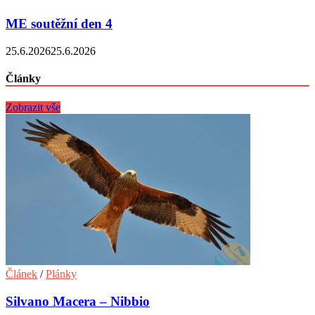
ME soutěžní den 4
25.6.2026
25.6.2026
Články
Zobrazit vše
Článek
/
Plánky
Silvano Macera – Nibbio