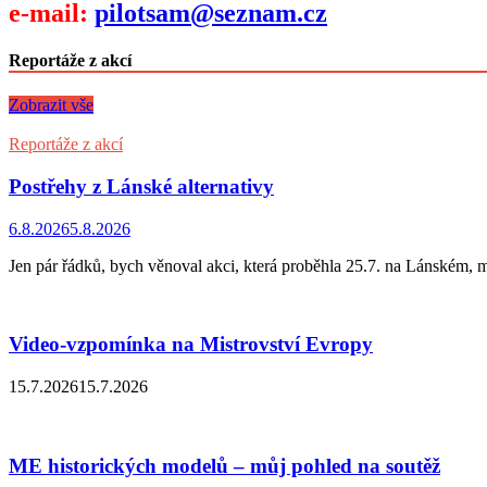
e-mail:
pilotsam@seznam.cz
Reportáže z akcí
Zobrazit vše
Reportáže z akcí
Postřehy z Lánské alternativy
6.8.2026
5.8.2026
Jen pár řádků, bych věnoval akci, která proběhla 25.7. na Lánském, 
Video-vzpomínka na Mistrovství Evropy
15.7.2026
15.7.2026
ME historických modelů – můj pohled na soutěž