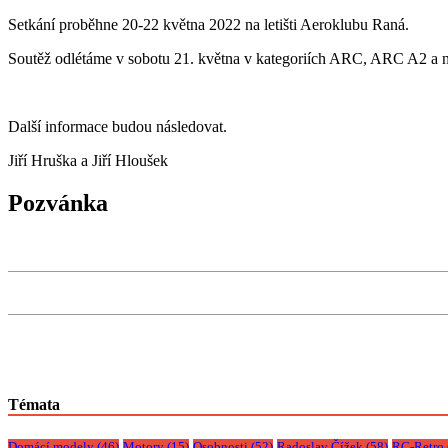
Setkání proběhne 20-22 května 2022 na letišti Aeroklubu Raná.
Soutěž odlétáme v sobotu 21. května v kategoriích ARC, ARC A2 a ne
Další informace budou následovat.
Jiří Hruška a Jiří Hloušek
Pozvánka
Témata
Domácí modely
(46)
Motory
(15)
Osobnosti
(52)
Radoslav Čížek
(58)
RC-Retro