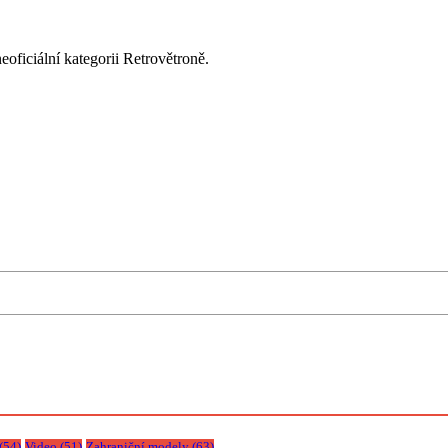
oficiální kategorii Retrovětroně.
(54)
Video
(51)
Zahraniční modely
(63)