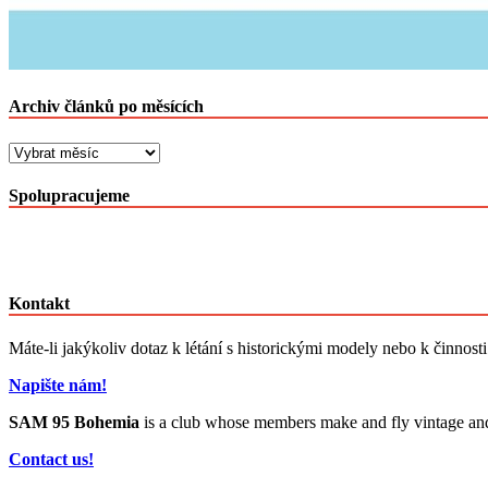
Archiv článků po měsících
Archiv
článků
po
Spolupracujeme
měsících
Kontakt
Máte-li jakýkoliv dotaz k létání s historickými modely nebo k činnost
Napište nám!
SAM 95 Bohemia
is a club whose members make and fly vintage and cl
Contact us!