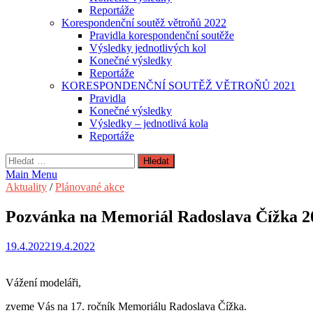
Reportáže
Korespondenční soutěž větroňů 2022
Pravidla korespondenční soutěže
Výsledky jednotlivých kol
Konečné výsledky
Reportáže
KORESPONDENČNÍ SOUTĚŽ VĚTROŇŮ 2021
Pravidla
Konečné výsledky
Výsledky – jednotlivá kola
Reportáže
Vyhledávání
Main Menu
Aktuality
/
Plánované akce
Pozvánka na Memoriál Radoslava Čížka 2
19.4.2022
19.4.2022
Vážení modeláři,
zveme Vás na 17. ročník Memoriálu Radoslava Čížka.