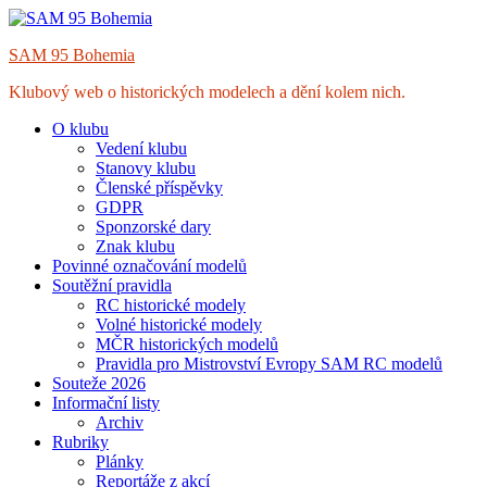
Skip
to
SAM 95 Bohemia
content
Klubový web o historických modelech a dění kolem nich.
O klubu
Vedení klubu
Stanovy klubu
Členské příspěvky
GDPR
Sponzorské dary
Znak klubu
Povinné označování modelů
Soutěžní pravidla
RC historické modely
Volné historické modely
MČR historických modelů
Pravidla pro Mistrovství Evropy SAM RC modelů
Souteže 2026
Informační listy
Archiv
Rubriky
Plánky
Reportáže z akcí