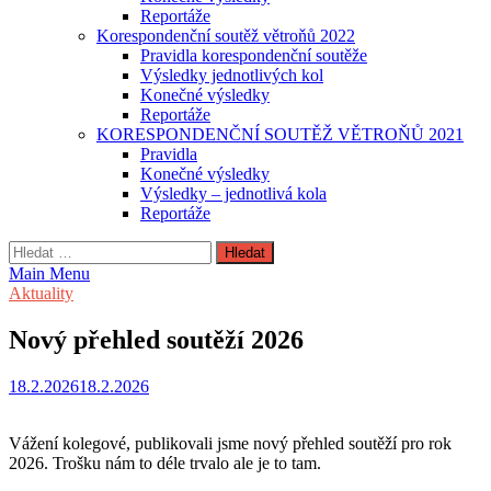
Reportáže
Korespondenční soutěž větroňů 2022
Pravidla korespondenční soutěže
Výsledky jednotlivých kol
Konečné výsledky
Reportáže
KORESPONDENČNÍ SOUTĚŽ VĚTROŇŮ 2021
Pravidla
Konečné výsledky
Výsledky – jednotlivá kola
Reportáže
Vyhledávání
Main Menu
Aktuality
Nový přehled soutěží 2026
18.2.2026
18.2.2026
Vážení kolegové, publikovali jsme nový přehled soutěží pro rok
2026. Trošku nám to déle trvalo ale je to tam.