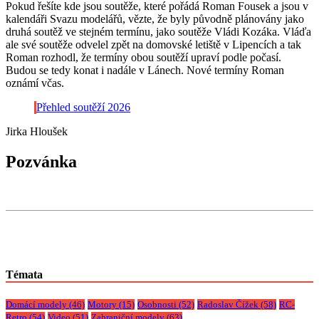
Pokud řešíte kde jsou soutěže, které pořádá Roman Fousek a jsou v
kalendáři Svazu modelářů, vězte, že byly původně plánovány jako
druhá soutěž ve stejném termínu, jako soutěže Vládi Kozáka. Vláďa
ale své soutěže odvelel zpět na domovské letiště v Lipencích a tak
Roman rozhodl, že termíny obou soutěží upraví podle počasí.
Budou se tedy konat i nadále v Lánech. Nové termíny Roman
oznámí včas.
Přehled soutěží 2026
Jirka Hloušek
Pozvánka
Témata
Domácí modely
(46)
Motory
(15)
Osobnosti
(52)
Radoslav Čížek
(58)
RC-
Retro
(54)
Video
(51)
Zahraniční modely
(63)