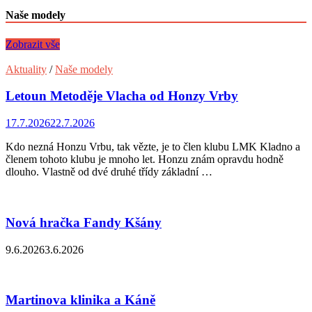
Naše modely
Zobrazit vše
Aktuality
/
Naše modely
Letoun Metoděje Vlacha od Honzy Vrby
17.7.2026
22.7.2026
Kdo nezná Honzu Vrbu, tak vězte, je to člen klubu LMK Kladno a
členem tohoto klubu je mnoho let. Honzu znám opravdu hodně
dlouho. Vlastně od dvé druhé třídy základní …
Nová hračka Fandy Kšány
9.6.2026
3.6.2026
Martinova klinika a Káně