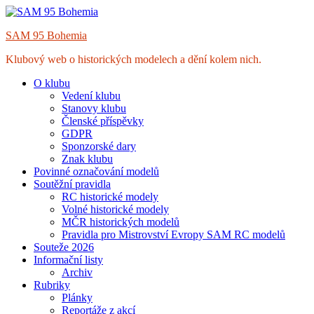
Skip
to
SAM 95 Bohemia
content
Klubový web o historických modelech a dění kolem nich.
O klubu
Vedení klubu
Stanovy klubu
Členské příspěvky
GDPR
Sponzorské dary
Znak klubu
Povinné označování modelů
Soutěžní pravidla
RC historické modely
Volné historické modely
MČR historických modelů
Pravidla pro Mistrovství Evropy SAM RC modelů
Souteže 2026
Informační listy
Archiv
Rubriky
Plánky
Reportáže z akcí