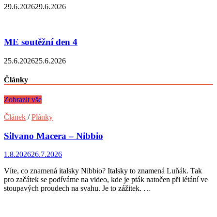
29.6.2026
29.6.2026
ME soutěžní den 4
25.6.2026
25.6.2026
Články
Zobrazit vše
Článek
/
Plánky
Silvano Macera – Nibbio
1.8.2026
26.7.2026
Víte, co znamená italsky Nibbio? Italsky to znamená Luňák. Tak
pro začátek se podíváme na video, kde je pták natočen při létání ve
stoupavých proudech na svahu. Je to zážitek. …