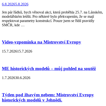
6.8.2026
5.8.2026
Jen pár řádků, bych věnoval akci, která proběhla 25.7. na Lánském,
modelářském letišti. Pro některé bylo překvapením, že se mají
respektovat parametry konstrukcí. Pouze jsem se řídil pravidly
SMČR, kde …
Video-vzpomínka na Mistrovství Evropy
15.7.2026
15.7.2026
ME historických modelů – můj pohled na soutěž
1.7.2026
30.6.2026
Týden pod žhavým nebem: Mistrovství Evropy
historických modelů v Jehnědí.