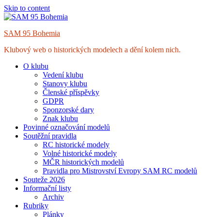
Skip to content
SAM 95 Bohemia
Klubový web o historických modelech a dění kolem nich.
O klubu
Vedení klubu
Stanovy klubu
Členské příspěvky
GDPR
Sponzorské dary
Znak klubu
Povinné označování modelů
Soutěžní pravidla
RC historické modely
Volné historické modely
MČR historických modelů
Pravidla pro Mistrovství Evropy SAM RC modelů
Souteže 2026
Informační listy
Archiv
Rubriky
Plánky