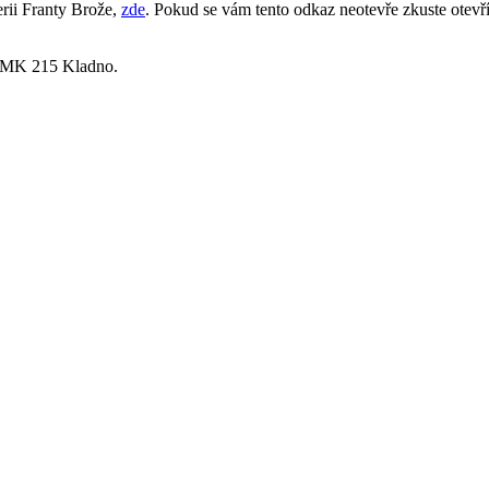
erii Franty Brože,
zde
. Pokud se vám tento odkaz neotevře zkuste otevř
z LMK 215 Kladno.