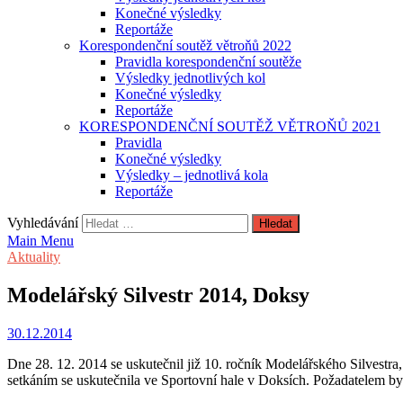
Konečné výsledky
Reportáže
Korespondenční soutěž větroňů 2022
Pravidla korespondenční soutěže
Výsledky jednotlivých kol
Konečné výsledky
Reportáže
KORESPONDENČNÍ SOUTĚŽ VĚTROŇŮ 2021
Pravidla
Konečné výsledky
Výsledky – jednotlivá kola
Reportáže
Vyhledávání
Main Menu
Aktuality
Modelářský Silvestr 2014, Doksy
30.12.2014
Dne 28. 12. 2014 se uskutečnil již 10. ročník Modelářského Silvestr
setkáním se uskutečnila ve Sportovní hale v Doksích. Požadatelem b