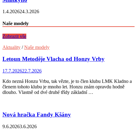
1.4.2026
24.3.2026
Naše modely
Zobrazit vše
Aktuality
/
Naše modely
Letoun Metoděje Vlacha od Honzy Vrby
17.7.2026
22.7.2026
Kdo nezná Honzu Vrbu, tak vězte, je to člen klubu LMK Kladno a
členem tohoto klubu je mnoho let. Honzu znám opravdu hodně
dlouho. Vlastně od dvé druhé třídy základní …
Nová hračka Fandy Kšány
9.6.2026
3.6.2026