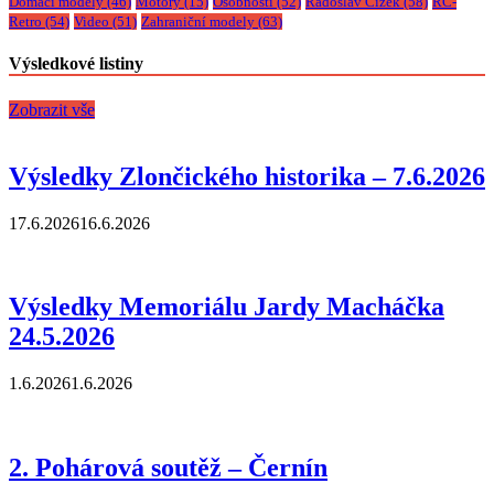
Domácí modely
(46)
Motory
(15)
Osobnosti
(52)
Radoslav Čížek
(58)
RC-
Retro
(54)
Video
(51)
Zahraniční modely
(63)
Výsledkové listiny
Zobrazit vše
Výsledky Zlončického historika – 7.6.2026
17.6.2026
16.6.2026
Výsledky Memoriálu Jardy Macháčka
24.5.2026
1.6.2026
1.6.2026
2. Pohárová soutěž – Černín