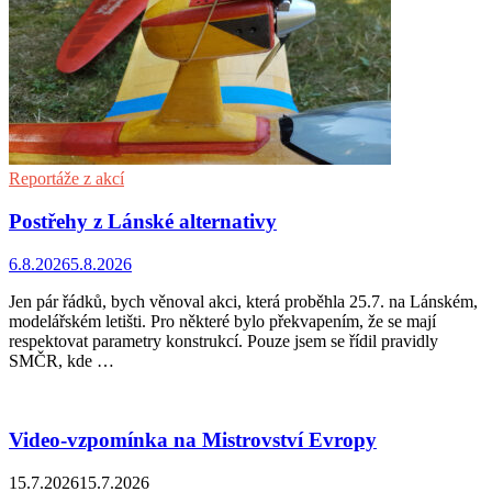
Reportáže z akcí
Postřehy z Lánské alternativy
6.8.2026
5.8.2026
Jen pár řádků, bych věnoval akci, která proběhla 25.7. na Lánském,
modelářském letišti. Pro některé bylo překvapením, že se mají
respektovat parametry konstrukcí. Pouze jsem se řídil pravidly
SMČR, kde …
Video-vzpomínka na Mistrovství Evropy
15.7.2026
15.7.2026