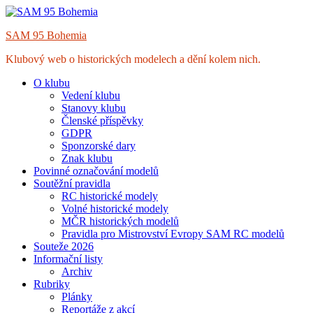
Skip
to
SAM 95 Bohemia
content
Klubový web o historických modelech a dění kolem nich.
O klubu
Vedení klubu
Stanovy klubu
Členské příspěvky
GDPR
Sponzorské dary
Znak klubu
Povinné označování modelů
Soutěžní pravidla
RC historické modely
Volné historické modely
MČR historických modelů
Pravidla pro Mistrovství Evropy SAM RC modelů
Souteže 2026
Informační listy
Archiv
Rubriky
Plánky
Reportáže z akcí