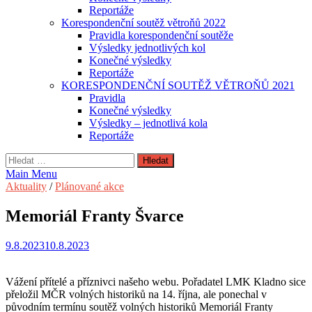
Reportáže
Korespondenční soutěž větroňů 2022
Pravidla korespondenční soutěže
Výsledky jednotlivých kol
Konečné výsledky
Reportáže
KORESPONDENČNÍ SOUTĚŽ VĚTROŇŮ 2021
Pravidla
Konečné výsledky
Výsledky – jednotlivá kola
Reportáže
Vyhledávání
Main Menu
Aktuality
/
Plánované akce
Memoriál Franty Švarce
9.8.2023
10.8.2023
Vážení přítelé a příznivci našeho webu. Pořadatel LMK Kladno sice
přeložil MČR volných historiků na 14. října, ale ponechal v
původním termínu soutěž volných historiků Memoriál Franty