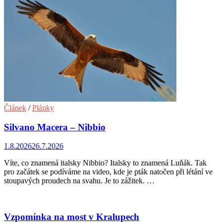
Článek
/
Plánky
Silvano Macera – Nibbio
1.8.2026
26.7.2026
Víte, co znamená italsky Nibbio? Italsky to znamená Luňák. Tak
pro začátek se podíváme na video, kde je pták natočen při létání ve
stoupavých proudech na svahu. Je to zážitek. …
Vzpomínka na most v Kralupech