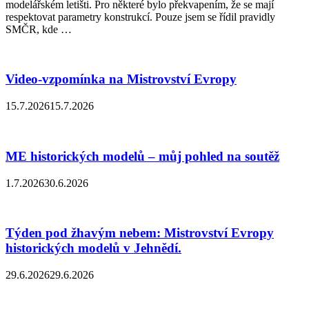
modelářském letišti. Pro některé bylo překvapením, že se mají
respektovat parametry konstrukcí. Pouze jsem se řídil pravidly
SMČR, kde …
Video-vzpomínka na Mistrovství Evropy
15.7.2026
15.7.2026
ME historických modelů – můj pohled na soutěž
1.7.2026
30.6.2026
Týden pod žhavým nebem: Mistrovství Evropy
historických modelů v Jehnědí.
29.6.2026
29.6.2026