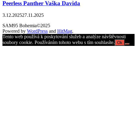
Peerless Panther Vaška Davida
3.12.2025
27.11.2025
SAM95 Bohemia©2025
Powered by
WordPress
and
HitMag
.
Tento web používá k poskytování služeb a analýze návštěvnosti
soubory cookie. Používáním tohoto webu s tím souhlasíte.
Ok