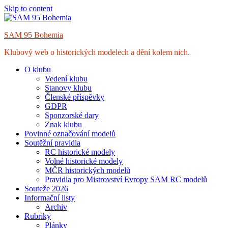
Skip to content
SAM 95 Bohemia
Klubový web o historických modelech a dění kolem nich.
O klubu
Vedení klubu
Stanovy klubu
Členské příspěvky
GDPR
Sponzorské dary
Znak klubu
Povinné označování modelů
Soutěžní pravidla
RC historické modely
Volné historické modely
MČR historických modelů
Pravidla pro Mistrovství Evropy SAM RC modelů
Souteže 2026
Informační listy
Archiv
Rubriky
Plánky