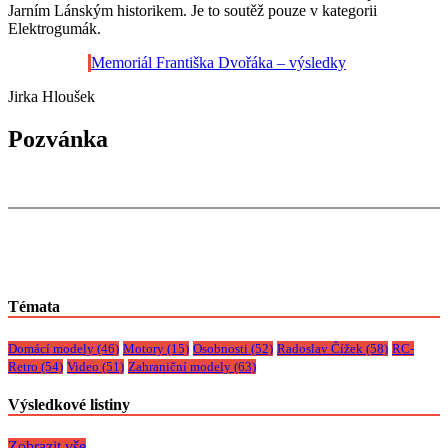
Jarním Lánským historikem. Je to soutěž pouze v kategorii
Elektrogumák.
Memoriál Františka Dvořáka – výsledky
Jirka Hloušek
Pozvánka
Témata
Domácí modely
(46)
Motory
(15)
Osobnosti
(52)
Radoslav Čížek
(58)
RC-
Retro
(54)
Video
(51)
Zahraniční modely
(63)
Výsledkové listiny
Zobrazit vše