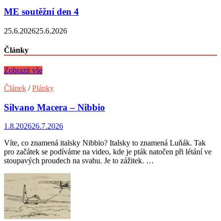
ME soutěžní den 4
25.6.2026
25.6.2026
Články
Zobrazit vše
Článek
/
Plánky
Silvano Macera – Nibbio
1.8.2026
26.7.2026
Víte, co znamená italsky Nibbio? Italsky to znamená Luňák. Tak
pro začátek se podíváme na video, kde je pták natočen při létání ve
stoupavých proudech na svahu. Je to zážitek. …