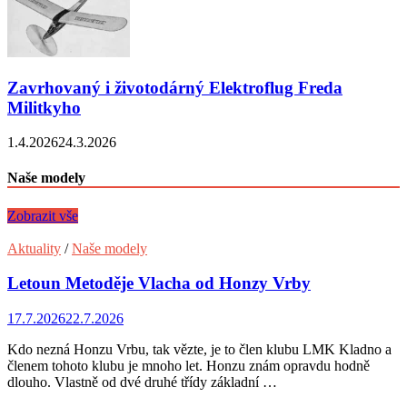
Zavrhovaný i životodárný Elektroflug Freda
Militkyho
1.4.2026
24.3.2026
Naše modely
Zobrazit vše
Aktuality
/
Naše modely
Letoun Metoděje Vlacha od Honzy Vrby
17.7.2026
22.7.2026
Kdo nezná Honzu Vrbu, tak vězte, je to člen klubu LMK Kladno a
členem tohoto klubu je mnoho let. Honzu znám opravdu hodně
dlouho. Vlastně od dvé druhé třídy základní …