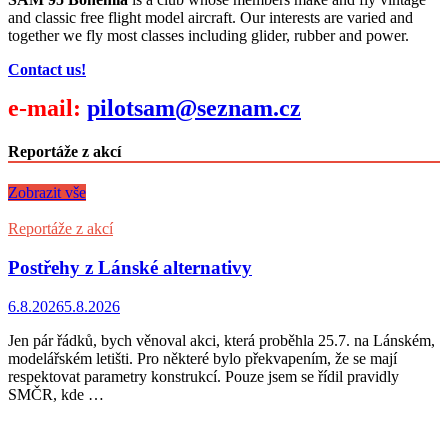
and classic free flight model aircraft. Our interests are varied and
together we fly most classes including glider, rubber and power.
Contact us!
e-mail:
pilotsam@seznam.cz
Reportáže z akcí
Zobrazit vše
Reportáže z akcí
Postřehy z Lánské alternativy
6.8.2026
5.8.2026
Jen pár řádků, bych věnoval akci, která proběhla 25.7. na Lánském,
modelářském letišti. Pro některé bylo překvapením, že se mají
respektovat parametry konstrukcí. Pouze jsem se řídil pravidly
SMČR, kde …