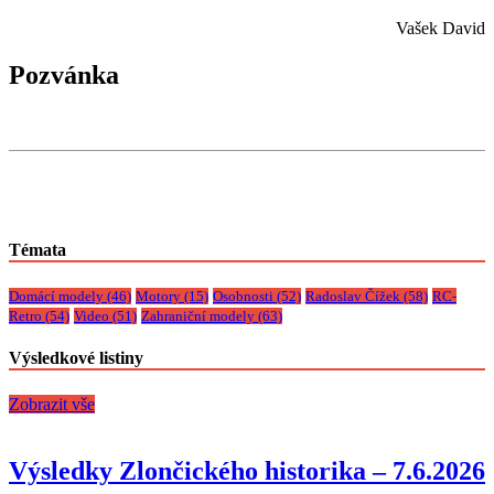
Vašek David
Pozvánka
Témata
Domácí modely
(46)
Motory
(15)
Osobnosti
(52)
Radoslav Čížek
(58)
RC-
Retro
(54)
Video
(51)
Zahraniční modely
(63)
Výsledkové listiny
Zobrazit vše
Výsledky Zlončického historika – 7.6.2026