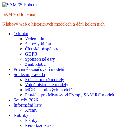
Skip
to
SAM 95 Bohemia
content
Klubový web o historických modelech a dění kolem nich.
O klubu
Vedení klubu
Stanovy klubu
Členské příspěvky
GDPR
Sponzorské dary
Znak klubu
Povinné označování modelů
Soutěžní pravidla
RC historické modely
Volné historické modely
MČR historických modelů
Pravidla pro Mistrovství Evropy SAM RC modelů
Souteže 2026
Informační listy
Archiv
Rubriky
Plánky
Reportáže z akcí