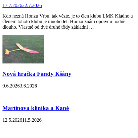
17.7.2026
22.7.2026
Kdo nezná Honzu Vrbu, tak vězte, je to člen klubu LMK Kladno a
členem tohoto klubu je mnoho let. Honzu znám opravdu hodně
dlouho. Vlastně od dvé druhé třídy základní …
Nová hračka Fandy Kšány
9.6.2026
3.6.2026
Martinova klinika a Káně
12.5.2026
11.5.2026