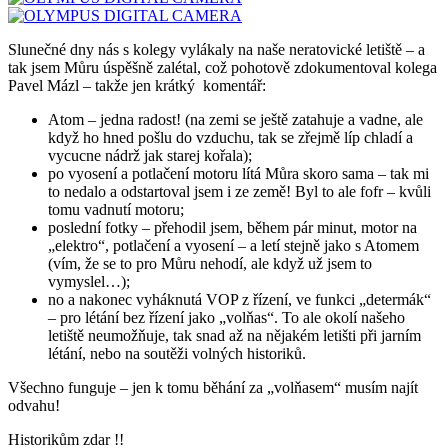
Slunečné dny nás s kolegy vylákaly na naše neratovické letiště – a
tak jsem Můru úspěšně zalétal, což pohotově zdokumentoval kolega
Pavel Mázl – takže jen krátký komentář:
Atom – jedna radost! (na zemi se ještě zatahuje a vadne, ale
když ho hned pošlu do vzduchu, tak se zřejmě líp chladí a
vycucne nádrž jak starej kořala);
po vyosení a potlačení motoru lítá Můra skoro sama – tak mi
to nedalo a odstartoval jsem i ze země! Byl to ale fofr – kvůli
tomu vadnutí motoru;
poslední fotky – přehodil jsem, během pár minut, motor na
„elektro“, potlačení a vyosení – a letí stejně jako s Atomem
(vím, že se to pro Můru nehodí, ale když už jsem to
vymyslel…);
no a nakonec vyháknutá VOP z řízení, ve funkci „determák“
– pro létání bez řízení jako „volňas“. To ale okolí našeho
letiště neumožňuje, tak snad až na nějakém letišti při jarním
létání, nebo na soutěži volných historiků.
Všechno funguje – jen k tomu běhání za „volňasem“ musím najít
odvahu!
Historikům zdar !!