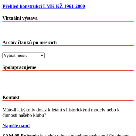
Přehled konstrukcí LMK KŽ 1961-2000
Virtuální výstava
Archiv článků po měsících
Archiv
článků
po
Spolupracujeme
měsících
Kontakt
Máte-li jakýkoliv dotaz k létání s historickými modely nebo k
činnosti našeho klubu?
Napište nám!
SAM 95 Bohemia
is a club whose members make and fly vintage