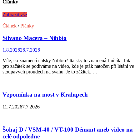
Články
Zobrazit vše
Článek
/
Plánky
Silvano Macera – Nibbio
1.8.2026
26.7.2026
Víte, co znamená italsky Nibbio? Italsky to znamená Luňák. Tak
pro začátek se podíváme na video, kde je pták natočen při létání ve
stoupavých proudech na svahu. Je to zážitek. …
Vzpomínka na most v Kralupech
11.7.2026
7.7.2026
Šohaj D / VSM-40 / VT-100 Démant aneb video na
celé odpoledne