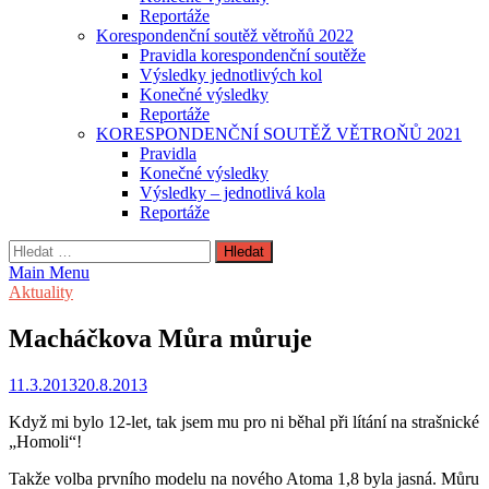
Reportáže
Korespondenční soutěž větroňů 2022
Pravidla korespondenční soutěže
Výsledky jednotlivých kol
Konečné výsledky
Reportáže
KORESPONDENČNÍ SOUTĚŽ VĚTROŇŮ 2021
Pravidla
Konečné výsledky
Výsledky – jednotlivá kola
Reportáže
Vyhledávání
Main Menu
Aktuality
Macháčkova Můra můruje
11.3.2013
20.8.2013
Když mi bylo 12-let, tak jsem mu pro ni běhal při lítání na strašnické
„Homoli“!
Takže volba prvního modelu na nového Atoma 1,8 byla jasná. Můru