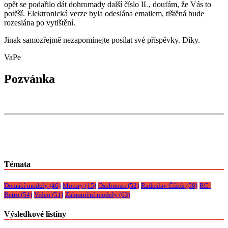
opět se podařilo dát dohromady další číslo IL, doufám, že Vás to
potěší. Elektronická verze byla odeslána emailem, tištěná bude
rozeslána po vytištění.
Jinak samozřejmě nezapomínejte posílat své příspěvky. Díky.
VaPe
Pozvánka
Témata
Domácí modely
(46)
Motory
(15)
Osobnosti
(52)
Radoslav Čížek
(58)
RC-
Retro
(54)
Video
(51)
Zahraniční modely
(63)
Výsledkové listiny