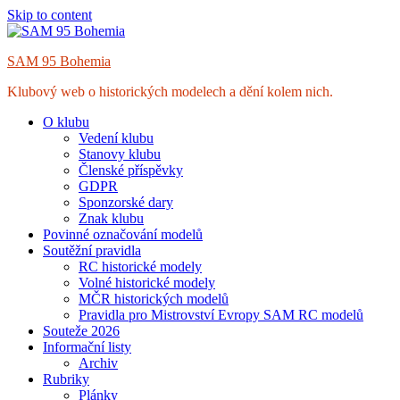
Skip to content
SAM 95 Bohemia
Klubový web o historických modelech a dění kolem nich.
O klubu
Vedení klubu
Stanovy klubu
Členské příspěvky
GDPR
Sponzorské dary
Znak klubu
Povinné označování modelů
Soutěžní pravidla
RC historické modely
Volné historické modely
MČR historických modelů
Pravidla pro Mistrovství Evropy SAM RC modelů
Souteže 2026
Informační listy
Archiv
Rubriky
Plánky