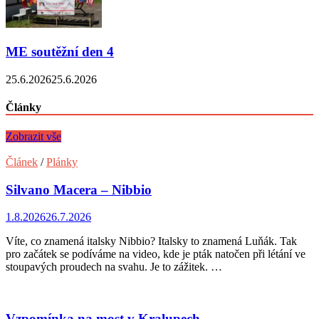
ME soutěžní den 4
25.6.2026
25.6.2026
Články
Zobrazit vše
Článek
/
Plánky
Silvano Macera – Nibbio
1.8.2026
26.7.2026
Víte, co znamená italsky Nibbio? Italsky to znamená Luňák. Tak
pro začátek se podíváme na video, kde je pták natočen při létání ve
stoupavých proudech na svahu. Je to zážitek. …
Vzpomínka na most v Kralupech