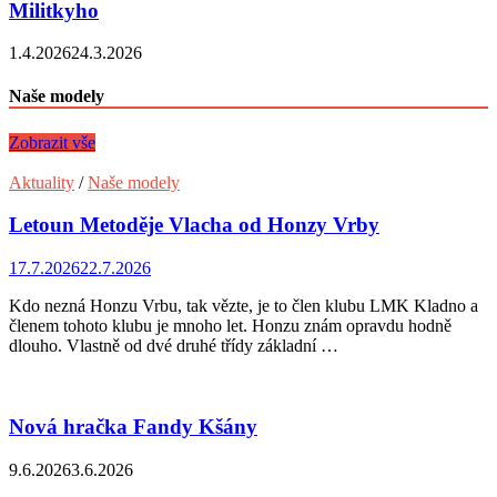
Militkyho
1.4.2026
24.3.2026
Naše modely
Zobrazit vše
Aktuality
/
Naše modely
Letoun Metoděje Vlacha od Honzy Vrby
17.7.2026
22.7.2026
Kdo nezná Honzu Vrbu, tak vězte, je to člen klubu LMK Kladno a
členem tohoto klubu je mnoho let. Honzu znám opravdu hodně
dlouho. Vlastně od dvé druhé třídy základní …
Nová hračka Fandy Kšány
9.6.2026
3.6.2026