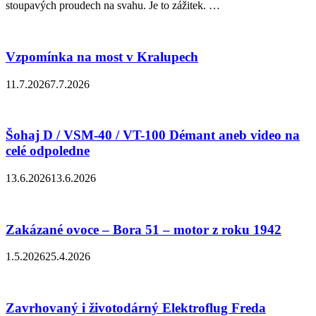
stoupavých proudech na svahu. Je to zážitek. …
Vzpomínka na most v Kralupech
11.7.2026
7.7.2026
Šohaj D / VSM-40 / VT-100 Démant aneb video na
celé odpoledne
13.6.2026
13.6.2026
Zakázané ovoce – Bora 51 – motor z roku 1942
1.5.2026
25.4.2026
Zavrhovaný i životodárný Elektroflug Freda