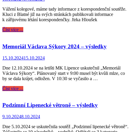
Vážení kolegové, máme tady informace z korespondenční soutěže.
Kluci z Blatné již na svých stránkách publikovali informace
k zářijovému létání korespondenčky. Jirka Hloušek
Číst více ...
Memoriál Václava Sýkory 2024 – výsledky
15.10.2024
15.10.2024
Dne 12.10.2024 se na letišti MK Lipence uskutečnil „Memoriál
Václava Sýkory“. Plánovaný start v 9:00 musel být kvůli mlze, co
by se dala krájet, odložen. V 10:30 se vyčasilo a …
Číst více ...
Podzimní Lipenecké větroně – výsledky
9.10.2024
8.10.2024
Dne 5.10.2024 se uskutečnila soutěž „Podzimní lipenecké větroně“.
Zúčastnilo se 10 závodníků – vodníků. Odlétali se 3 kategorie.