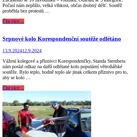
Počasí nám nepřálo, velká vlhkost, občas drobný déšť. Soutěž
proběhla bez protestů …
Číst více ...
Srpnové kolo Korespondenční soutěže odlétáno
13.9.2024
12.9.2024
Vážení kolegové a příznivci Korespondenčky, Standa Stembera
nám poslal odkaz na další odlétané kolo populární větroňářské
soutěže. Bylo teplo, hodně teplo ale jinak celkem příznivo pro to,
aby se kolo …
Číst více ...