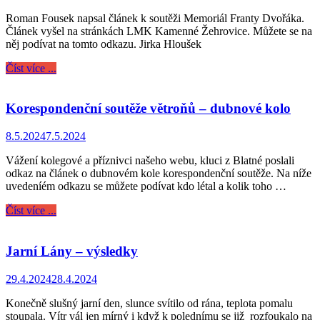
Roman Fousek napsal článek k soutěži Memoriál Franty Dvořáka.
Článek vyšel na stránkách LMK Kamenné Žehrovice. Můžete se na
něj podívat na tomto odkazu. Jirka Hloušek
Číst více ...
Korespondenční soutěže větroňů – dubnové kolo
8.5.2024
7.5.2024
Vážení kolegové a příznivci našeho webu, kluci z Blatné poslali
odkaz na článek o dubnovém kole korespondenční soutěže. Na níže
uvedeníém odkazu se můžete podívat kdo létal a kolik toho …
Číst více ...
Jarní Lány – výsledky
29.4.2024
28.4.2024
Konečně slušný jarní den, slunce svítilo od rána, teplota pomalu
stoupala. Vítr vál jen mírný i když k polednímu se již rozfoukalo na