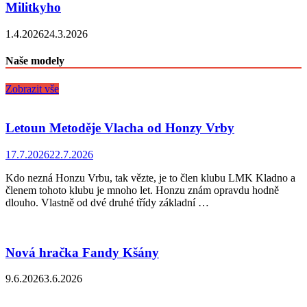
Militkyho
1.4.2026
24.3.2026
Naše modely
Zobrazit vše
Letoun Metoděje Vlacha od Honzy Vrby
17.7.2026
22.7.2026
Kdo nezná Honzu Vrbu, tak vězte, je to člen klubu LMK Kladno a
členem tohoto klubu je mnoho let. Honzu znám opravdu hodně
dlouho. Vlastně od dvé druhé třídy základní …
Nová hračka Fandy Kšány
9.6.2026
3.6.2026