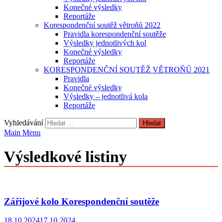
Konečné výsledky
Reportáže
Korespondenční soutěž větroňů 2022
Pravidla korespondenční soutěže
Výsledky jednotlivých kol
Konečné výsledky
Reportáže
KORESPONDENČNÍ SOUTĚŽ VĚTROŇŮ 2021
Pravidla
Konečné výsledky
Výsledky – jednotlivá kola
Reportáže
Vyhledávání
Main Menu
Výsledkové listiny
Zářijové kolo Korespondenční soutěže
18.10.2024
17.10.2024