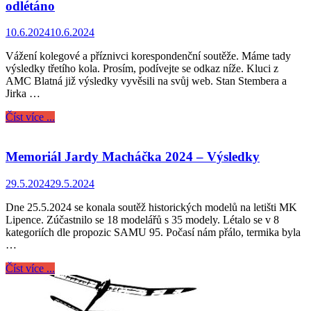
odlétáno
10.6.2024
10.6.2024
Vážení kolegové a příznivci korespondenční soutěže. Máme tady
výsledky třetího kola. Prosím, podívejte se odkaz níže. Kluci z
AMC Blatná již výsledky vyvěsili na svůj web. Stan Stembera a
Jirka …
Číst více ...
Memoriál Jardy Macháčka 2024 – Výsledky
29.5.2024
29.5.2024
Dne 25.5.2024 se konala soutěž historických modelů na letišti MK
Lipence. Zúčastnilo se 18 modelářů s 35 modely. Létalo se v 8
kategoriích dle propozic SAMU 95. Počasí nám přálo, termika byla
…
Číst více ...