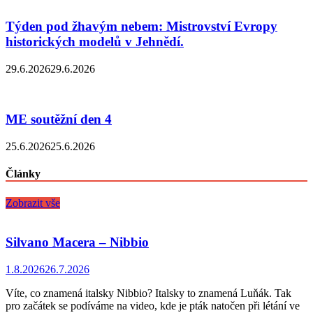
Týden pod žhavým nebem: Mistrovství Evropy
historických modelů v Jehnědí.
29.6.2026
29.6.2026
ME soutěžní den 4
25.6.2026
25.6.2026
Články
Zobrazit vše
Silvano Macera – Nibbio
1.8.2026
26.7.2026
Víte, co znamená italsky Nibbio? Italsky to znamená Luňák. Tak
pro začátek se podíváme na video, kde je pták natočen při létání ve