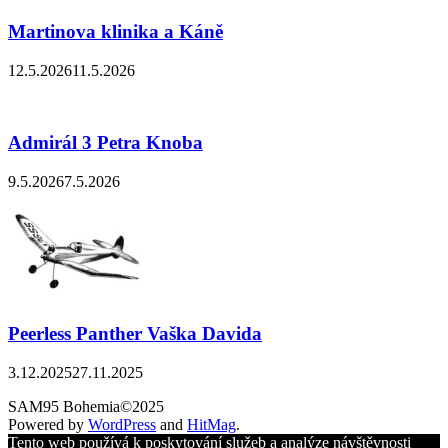
Martinova klinika a Káně
12.5.2026
11.5.2026
Admirál 3 Petra Knoba
9.5.2026
7.5.2026
Peerless Panther Vaška Davida
3.12.2025
27.11.2025
SAM95 Bohemia©2025
Powered by
WordPress
and
HitMag
.
Tento web používá k poskytování služeb a analýze návštěvnosti