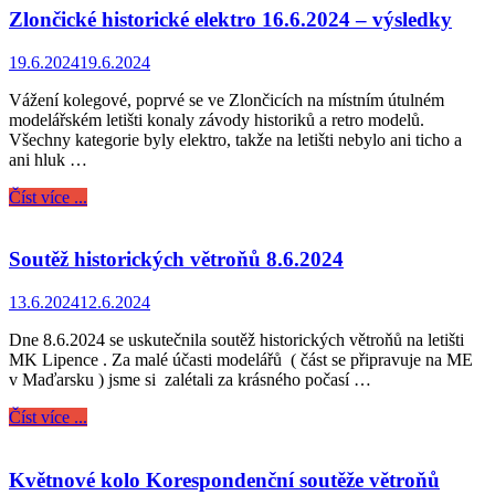
Zlončické historické elektro 16.6.2024 – výsledky
19.6.2024
19.6.2024
Vážení kolegové, poprvé se ve Zlončicích na místním útulném
modelářském letišti konaly závody historiků a retro modelů.
Všechny kategorie byly elektro, takže na letišti nebylo ani ticho a
ani hluk …
Číst více ...
Soutěž historických větroňů 8.6.2024
13.6.2024
12.6.2024
Dne 8.6.2024 se uskutečnila soutěž historických větroňů na letišti
MK Lipence . Za malé účasti modelářů ( část se připravuje na ME
v Maďarsku ) jsme si zalétali za krásného počasí …
Číst více ...
Květnové kolo Korespondenční soutěže větroňů