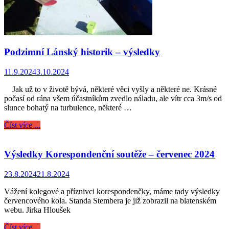
Podzimní Lánský historik – výsledky
11.9.2024
3.10.2024
Jak už to v životě bývá, některé věci vyšly a některé ne. Krásné
počasí od rána všem účastníkům zvedlo náladu, ale vítr cca 3m/s od
slunce bohatý na turbulence, některé …
Číst více ...
Výsledky Korespondenční soutěže – červenec 2024
23.8.2024
21.8.2024
Vážení kolegové a příznivci korespondenčky, máme tady výsledky
červencového kola. Standa Stembera je již zobrazil na blatenském
webu. Jirka Hloušek
Číst více ...