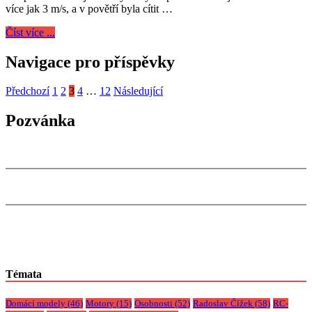
více jak 3 m/s, a v povětří byla cítit …
Číst více ...
Navigace pro příspěvky
Předchozí
1
2
3
4
…
12
Následující
Pozvánka
Témata
Domácí modely
(46)
Motory
(15)
Osobnosti
(52)
Radoslav Čížek
(58)
RC-