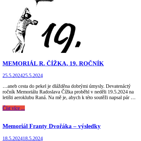
MEMORIÁL R. ČÍŽKA, 19. ROČNÍK
25.5.2024
25.5.2024
…aneb cesta do pekel je dlážděna dobrými úmysly. Devatenáctý
ročník Memoriálu Radoslava Čížka proběhl v neděli 19.5.2024 na
letišti aeroklubu Raná. Na mě je, abych k této soutěži napsal pár …
Číst více ...
Memoriál Franty Dvořáka – výsledky
18.5.2024
18.5.2024