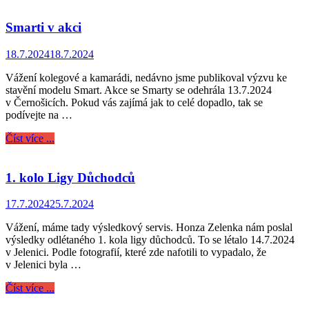
Smarti v akci
18.7.2024
18.7.2024
Vážení kolegové a kamarádi, nedávno jsme publikoval výzvu ke
stavění modelu Smart. Akce se Smarty se odehrála 13.7.2024
v Černošicích. Pokud vás zajímá jak to celé dopadlo, tak se
podívejte na …
Číst více ...
1. kolo Ligy Důchodců
17.7.2024
25.7.2024
Vážení, máme tady výsledkový servis. Honza Zelenka nám poslal
výsledky odlétaného 1. kola ligy důchodců. To se létalo 14.7.2024
v Jelenici. Podle fotografií, které zde nafotili to vypadalo, že
v Jelenici byla …
Číst více ...