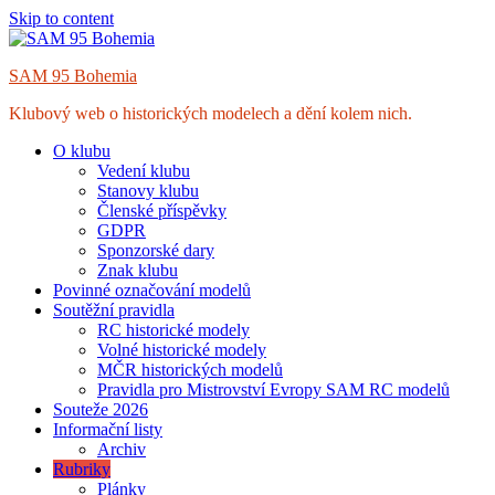
Skip to content
SAM 95 Bohemia
Klubový web o historických modelech a dění kolem nich.
O klubu
Vedení klubu
Stanovy klubu
Členské příspěvky
GDPR
Sponzorské dary
Znak klubu
Povinné označování modelů
Soutěžní pravidla
RC historické modely
Volné historické modely
MČR historických modelů
Pravidla pro Mistrovství Evropy SAM RC modelů
Souteže 2026
Informační listy
Archiv
Rubriky
Plánky