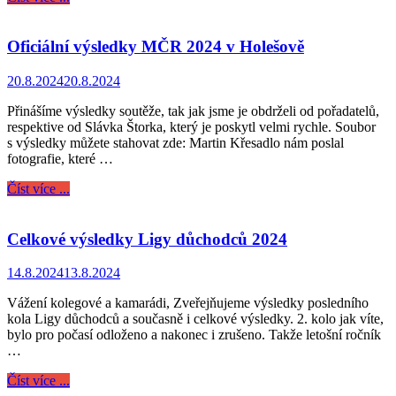
Oficiální výsledky MČR 2024 v Holešově
20.8.2024
20.8.2024
Přinášíme výsledky soutěže, tak jak jsme je obdrželi od pořadatelů,
respektive od Slávka Štorka, který je poskytl velmi rychle. Soubor
s výsledky můžete stahovat zde: Martin Křesadlo nám poslal
fotografie, které …
Číst více ...
Celkové výsledky Ligy důchodců 2024
14.8.2024
13.8.2024
Vážení kolegové a kamarádi, Zveřejňujeme výsledky posledního
kola Ligy důchodců a současně i celkové výsledky. 2. kolo jak víte,
bylo pro počasí odloženo a nakonec i zrušeno. Takže letošní ročník
…
Číst více ...