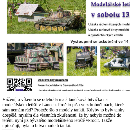
Vážení, o víkendu se odehrála malá tančíková bitvička na
modelářském letišti v Lánech. Proč to píšu ve zdrobnělinách, které
sám nemám rád? Protože šlo o modely tanků. Kdyby to byly tanky
dospělé, myslím dle vlastních zkušeností, že by nebylo možné do
terénu nyní již bývalého modelářského letiště vkročit. Takže
upřesňuji, byla to bitva modelů tanků.