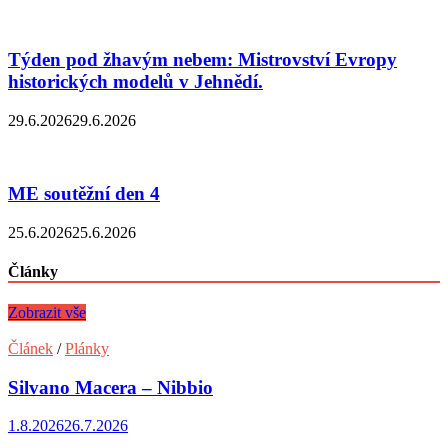
Týden pod žhavým nebem: Mistrovství Evropy
historických modelů v Jehnědí.
29.6.2026
29.6.2026
ME soutěžní den 4
25.6.2026
25.6.2026
Články
Zobrazit vše
Článek
/
Plánky
Silvano Macera – Nibbio
1.8.2026
26.7.2026