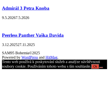
Admirál 3 Petra Knoba
9.5.2026
7.5.2026
Peerless Panther Vaška Davida
3.12.2025
27.11.2025
SAM95 Bohemia©2025
Powered by
WordPress
and
HitMag
.
Tento web používá k poskytování služeb a analýze návštěvnosti
soubory cookie. Používáním tohoto webu s tím souhlasíte.
Ok