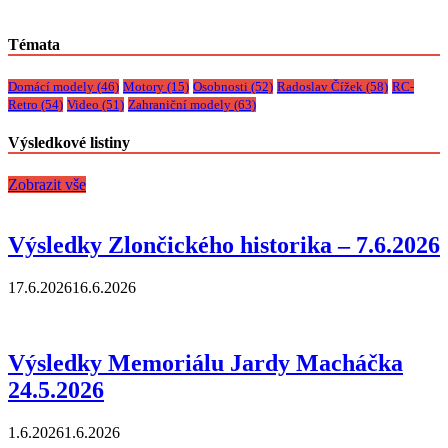
Témata
Domácí modely
(46)
Motory
(15)
Osobnosti
(52)
Radoslav Čížek
(58)
RC-
Retro
(54)
Video
(51)
Zahraniční modely
(63)
Výsledkové listiny
Zobrazit vše
Výsledky Zlončického historika – 7.6.2026
17.6.2026
16.6.2026
Výsledky Memoriálu Jardy Macháčka
24.5.2026
1.6.2026
1.6.2026