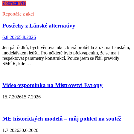
Zobrazit vše
Reportáže z akcí
Postřehy z Lánské alternativy
6.8.2026
5.8.2026
Jen pár řádků, bych věnoval akci, která proběhla 25.7. na Lánském,
modelářském letišti. Pro některé bylo překvapením, že se mají
respektovat parametry konstrukcí. Pouze jsem se řídil pravidly
SMČR, kde …
Video-vzpomínka na Mistrovství Evropy
15.7.2026
15.7.2026
ME historických modelů – můj pohled na soutěž
1.7.2026
30.6.2026