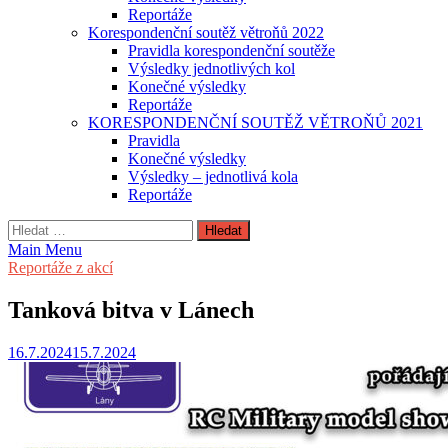
Reportáže
Korespondenční soutěž větroňů 2022
Pravidla korespondenční soutěže
Výsledky jednotlivých kol
Konečné výsledky
Reportáže
KORESPONDENČNÍ SOUTĚŽ VĚTROŇŮ 2021
Pravidla
Konečné výsledky
Výsledky – jednotlivá kola
Reportáže
Vyhledávání
Main Menu
Reportáže z akcí
Tanková bitva v Lánech
16.7.2024
15.7.2024