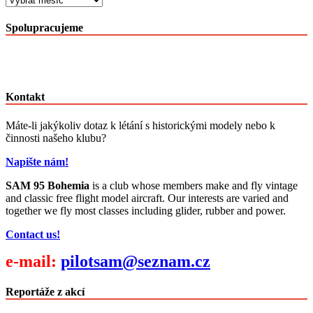
článků
po
Spolupracujeme
měsících
Kontakt
Máte-li jakýkoliv dotaz k létání s historickými modely nebo k
činnosti našeho klubu?
Napište nám!
SAM 95 Bohemia
is a club whose members make and fly vintage
and classic free flight model aircraft. Our interests are varied and
together we fly most classes including glider, rubber and power.
Contact us!
e-mail:
pilotsam@seznam.cz
Reportáže z akcí