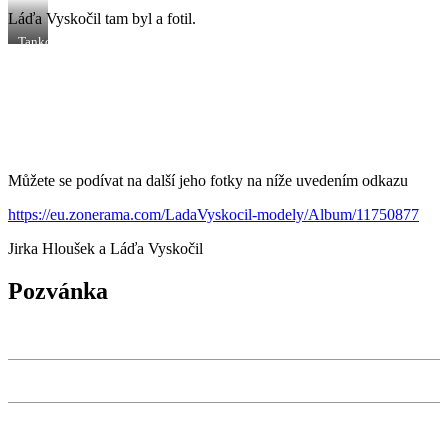
Láďa Vyskočil tam byl a fotil.
Tanková
bitva
na
východní
frontě,
rok
1943.
Modely
jsou
v
Můžete se podívat na další jeho fotky na níže uvedením odkazu
měřítku
1:6.
https://eu.zonerama.com/LadaVyskocil-modely/Album/11750877
Jirka Hloušek a Láďa Vyskočil
Pozvánka