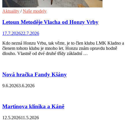
Aktuality
/
Naše modely
Letoun Metoděje Vlacha od Honzy Vrby
17.7.2026
22.7.2026
Kdo nezná Honzu Vrbu, tak vězte, je to člen klubu LMK Kladno a
členem tohoto klubu je mnoho let. Honzu znám opravdu hodně
dlouho. Vlastně od dvé druhé třídy základní …
Nová hračka Fandy Kšány
9.6.2026
3.6.2026
Martinova klinika a Káně
12.5.2026
11.5.2026