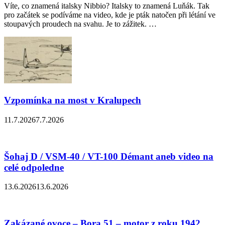
Víte, co znamená italsky Nibbio? Italsky to znamená Luňák. Tak
pro začátek se podíváme na video, kde je pták natočen při létání ve
stoupavých proudech na svahu. Je to zážitek. …
Vzpomínka na most v Kralupech
11.7.2026
7.7.2026
Šohaj D / VSM-40 / VT-100 Démant aneb video na
celé odpoledne
13.6.2026
13.6.2026
Zakázané ovoce – Bora 51 – motor z roku 1942