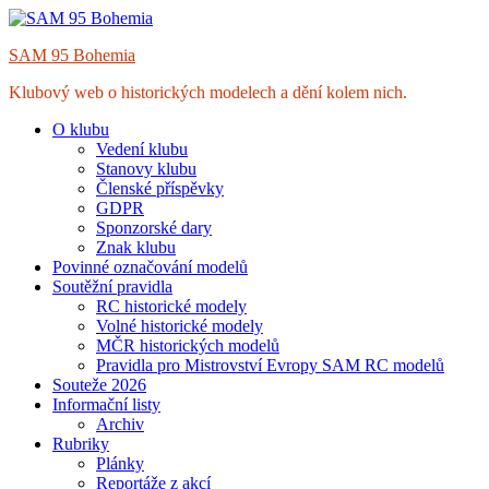
Skip
to
SAM 95 Bohemia
content
Klubový web o historických modelech a dění kolem nich.
O klubu
Vedení klubu
Stanovy klubu
Členské příspěvky
GDPR
Sponzorské dary
Znak klubu
Povinné označování modelů
Soutěžní pravidla
RC historické modely
Volné historické modely
MČR historických modelů
Pravidla pro Mistrovství Evropy SAM RC modelů
Souteže 2026
Informační listy
Archiv
Rubriky
Plánky
Reportáže z akcí