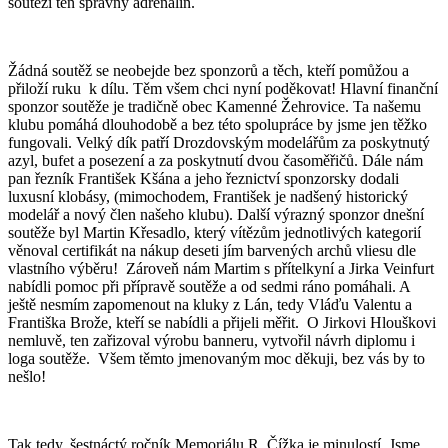
soutěži ten správný adrenalin.
Žádná soutěž se neobejde bez sponzorů a těch, kteří pomůžou a
přiloží ruku k dílu. Těm všem chci nyní poděkovat! Hlavní finanční
sponzor soutěže je tradičně obec Kamenné Žehrovice. Ta našemu
klubu pomáhá dlouhodobě a bez této spolupráce by jsme jen těžko
fungovali. Velký dík patří Drozdovským modelářům za poskytnutý
azyl, bufet a posezení a za poskytnutí dvou časoměřičů. Dále nám
pan řezník František Kšána a jeho řeznictví sponzorsky dodali
luxusní klobásy, (mimochodem, František je nadšený historický
modelář a nový člen našeho klubu). Další výrazný sponzor dnešní
soutěže byl Martin Křesadlo, který vítězům jednotlivých kategorií
věnoval certifikát na nákup deseti jím barvených archů vliesu dle
vlastního výběru! Zároveň nám Martim s přítelkyní a Jirka Veinfurt
nabídli pomoc při přípravě soutěže a od sedmi ráno pomáhali. A
ještě nesmím zapomenout na kluky z Lán, tedy Vláďu Valentu a
Františka Brože, kteří se nabídli a přijeli měřit. O Jirkovi Hlouškovi
nemluvě, ten zařizoval výrobu banneru, vytvořil návrh diplomu i
loga soutěže. Všem těmto jmenovaným moc děkuji, bez vás by to
nešlo!
Tak tedy, šestnáctý ročník Memoriálu R. Čížka je minulostí. Jsme,