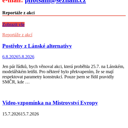
e-mail:
pilotsam@seznam.cz
Reportáže z akcí
Zobrazit vše
Reportáže z akcí
Postřehy z Lánské alternativy
6.8.2026
5.8.2026
Jen pár řádků, bych věnoval akci, která proběhla 25.7. na Lánském,
modelářském letišti. Pro některé bylo překvapením, že se mají
respektovat parametry konstrukcí. Pouze jsem se řídil pravidly
SMČR, kde …
Video-vzpomínka na Mistrovství Evropy
15.7.2026
15.7.2026