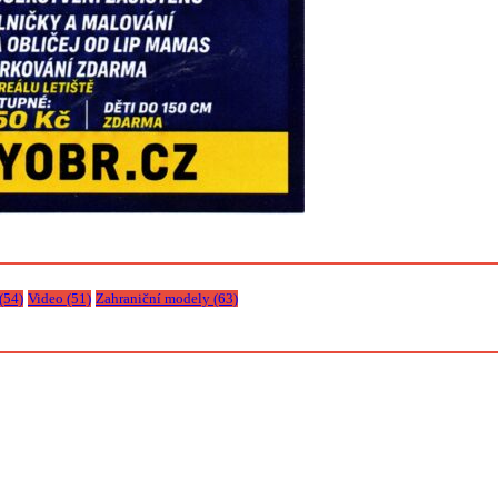
(54)
Video
(51)
Zahraniční modely
(63)