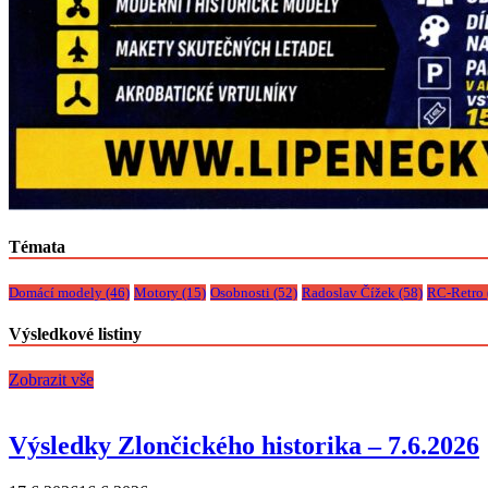
Témata
Domácí modely
(46)
Motory
(15)
Osobnosti
(52)
Radoslav Čížek
(58)
RC-Retro
Výsledkové listiny
Zobrazit vše
Výsledky Zlončického historika – 7.6.2026