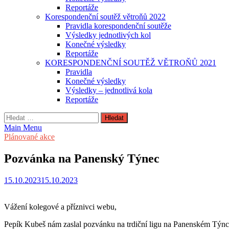
Reportáže
Korespondenční soutěž větroňů 2022
Pravidla korespondenční soutěže
Výsledky jednotlivých kol
Konečné výsledky
Reportáže
KORESPONDENČNÍ SOUTĚŽ VĚTROŇŮ 2021
Pravidla
Konečné výsledky
Výsledky – jednotlivá kola
Reportáže
Vyhledávání
Main Menu
Plánované akce
Pozvánka na Panenský Týnec
15.10.2023
15.10.2023
Vážení kolegové a příznivci webu,
Pepík Kubeš nám zaslal pozvánku na trdiční ligu na Panenském Týnci. 