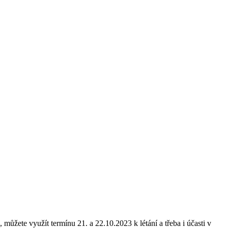
ůžete využít termínu 21. a 22.10.2023 k létání a třeba i účasti v