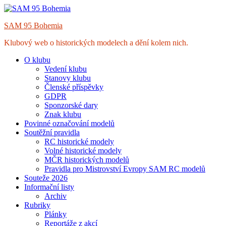
Skip
to
SAM 95 Bohemia
content
Klubový web o historických modelech a dění kolem nich.
O klubu
Vedení klubu
Stanovy klubu
Členské příspěvky
GDPR
Sponzorské dary
Znak klubu
Povinné označování modelů
Soutěžní pravidla
RC historické modely
Volné historické modely
MČR historických modelů
Pravidla pro Mistrovství Evropy SAM RC modelů
Souteže 2026
Informační listy
Archiv
Rubriky
Plánky
Reportáže z akcí