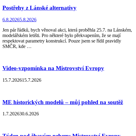
Postřehy z Lánské alternativy
6.8.2026
5.8.2026
Jen pár řádků, bych věnoval akci, která proběhla 25.7. na Lánském,
modelářském letišti. Pro některé bylo překvapením, že se mají
respektovat parametry konstrukcí. Pouze jsem se řídil pravidly
SMČR, kde …
Video-vzpomínka na Mistrovství Evropy
15.7.2026
15.7.2026
ME historických modelů – můj pohled na soutěž
1.7.2026
30.6.2026
Týden pod žhavým nebem: Mistrovství Evropy