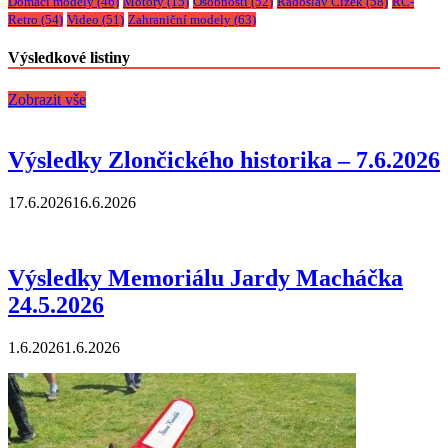
Domácí modely
(46)
Motory
(15)
Osobnosti
(52)
Radoslav Čížek
(58)
RC-
Retro
(54)
Video
(51)
Zahraniční modely
(63)
Výsledkové listiny
Zobrazit vše
Výsledky Zlončického historika – 7.6.2026
17.6.2026
16.6.2026
Výsledky Memoriálu Jardy Macháčka
24.5.2026
1.6.2026
1.6.2026