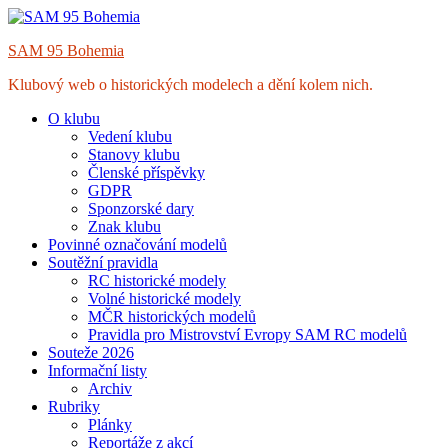
Skip
to
SAM 95 Bohemia
content
Klubový web o historických modelech a dění kolem nich.
O klubu
Vedení klubu
Stanovy klubu
Členské příspěvky
GDPR
Sponzorské dary
Znak klubu
Povinné označování modelů
Soutěžní pravidla
RC historické modely
Volné historické modely
MČR historických modelů
Pravidla pro Mistrovství Evropy SAM RC modelů
Souteže 2026
Informační listy
Archiv
Rubriky
Plánky
Reportáže z akcí