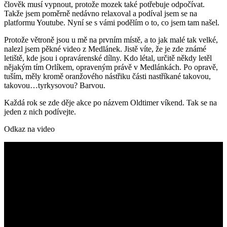
člověk musí vypnout, protože mozek také potřebuje odpočívat.
Takže jsem poměrně nedávno relaxoval a podíval jsem se na
platformu Youtube. Nyní se s vámi podělím o to, co jsem tam našel.
Protože větroně jsou u mě na prvním místě, a to jak malé tak velké,
nalezl jsem pěkné video z Medlánek. Jistě víte, že je zde známé
letiště, kde jsou i opravárenské dílny. Kdo létal, určitě někdy letěl
nějakým tím Orlíkem, opraveným právě v Medlánkách. Po opravě,
tuším, měly kromě oranžového nástřiku části nastříkané takovou,
takovou…tyrkysovou? Barvou.
Každá rok se zde děje akce po názvem Oldtimer víkend. Tak se na
jeden z nich podívejte.
Odkaz na video