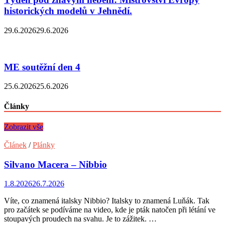
historických modelů v Jehnědí.
29.6.2026
29.6.2026
ME soutěžní den 4
25.6.2026
25.6.2026
Články
Zobrazit vše
Článek
/
Plánky
Silvano Macera – Nibbio
1.8.2026
26.7.2026
Víte, co znamená italsky Nibbio? Italsky to znamená Luňák. Tak
pro začátek se podíváme na video, kde je pták natočen při létání ve
stoupavých proudech na svahu. Je to zážitek. …