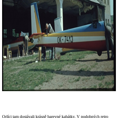
Orlíci tam dostávali krásně barevné kabátky. V podobných retro