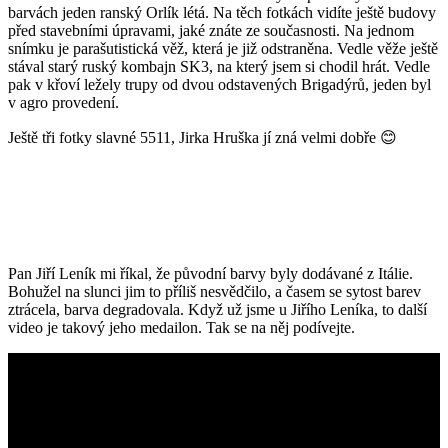
barvách jeden ranský Orlík létá. Na těch fotkách vidíte ještě budovy
před stavebními úpravami, jaké znáte ze současnosti. Na jednom
snímku je parašutistická věž, která je již odstraněna. Vedle věže ještě
stával starý ruský kombajn SK3, na který jsem si chodil hrát. Vedle
pak v křoví ležely trupy od dvou odstavených Brigadýrů, jeden byl
v agro provedení.
Ještě tři fotky slavné 5511, Jirka Hruška jí zná velmi dobře 😊
Pan Jiří Leník mi říkal, že původní barvy byly dodávané z Itálie.
Bohužel na slunci jim to příliš nesvědčilo, a časem se sytost barev
ztrácela, barva degradovala. Když už jsme u Jiřího Leníka, to další
video je takový jeho medailon. Tak se na něj podívejte.