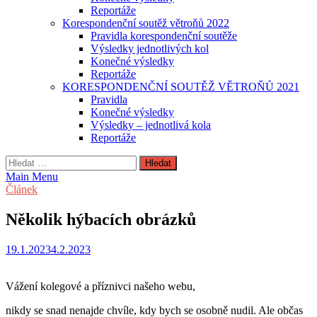
Reportáže
Korespondenční soutěž větroňů 2022
Pravidla korespondenční soutěže
Výsledky jednotlivých kol
Konečné výsledky
Reportáže
KORESPONDENČNÍ SOUTĚŽ VĚTROŇŮ 2021
Pravidla
Konečné výsledky
Výsledky – jednotlivá kola
Reportáže
Vyhledávání
Main Menu
Článek
Několik hýbacích obrázků
19.1.2023
4.2.2023
Vážení kolegové a příznivci našeho webu,
nikdy se snad nenajde chvíle, kdy bych se osobně nudil. Ale občas