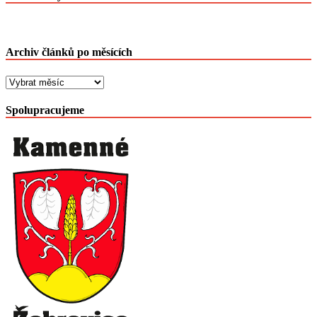
Archiv článků po měsících
Archiv
článků
po
Spolupracujeme
měsících