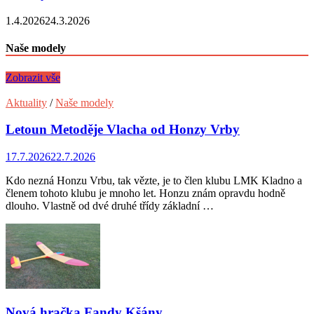
1.4.2026
24.3.2026
Naše modely
Zobrazit vše
Aktuality
/
Naše modely
Letoun Metoděje Vlacha od Honzy Vrby
17.7.2026
22.7.2026
Kdo nezná Honzu Vrbu, tak vězte, je to člen klubu LMK Kladno a
členem tohoto klubu je mnoho let. Honzu znám opravdu hodně
dlouho. Vlastně od dvé druhé třídy základní …
Nová hračka Fandy Kšány