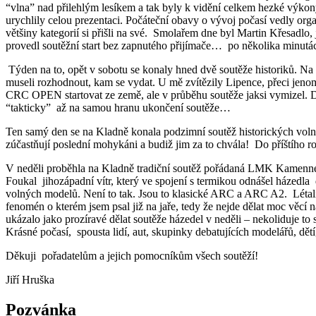
“vlna” nad přilehlým lesíkem a tak byly k vidění celkem hezké výkon
urychlily celou prezentaci. Počáteční obavy o vývoj počasí vedly organ
většiny kategorií si přišli na své. Smolařem dne byl Martin Křesadlo
provedl soutěžní start bez zapnutého přijímače… po několika minut
Týden na to, opět v sobotu se konaly hned dvě soutěže historiků. Na 
museli rozhodnout, kam se vydat. U mě zvítězily Lipence, přeci jen
CRC OPEN startovat ze země, ale v průběhu soutěže jaksi vymizel. Další
“takticky” až na samou hranu ukončení soutěže…
Ten samý den se na Kladně konala podzimní soutěž historických voln
zúčastňují poslední mohykáni a budiž jim za to chvála! Do příštího ro
V neděli proběhla na Kladně tradiční soutěž pořádaná LMK Kamenné Že
Foukal jihozápadní vítr, který ve spojení s termikou odnášel házed
volných modelů. Není to tak. Jsou to klasické ARC a ARC A2. Létali 
fenomén o kterém jsem psal již na jaře, tedy že nejde dělat moc věcí 
ukázalo jako prozíravé dělat soutěže házedel v neděli – nekoliduje 
Krásné počasí, spousta lidí, aut, skupinky debatujících modelářů, dětí
Děkuji pořadatelům a jejich pomocníkům všech soutěží!
Jiří Hruška
Pozvánka