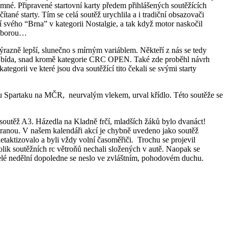
mné. Připravené startovní karty předem přihlášených soutěžících
tané starty. Tím se celá soutěž urychlila a i tradiční obsazovači
 svého “Brna” v kategorii Nostalgie, a tak když motor naskočil
u oborou…
ýrazně lepší, slunečno s mírným variáblem. Někteří z nás se tedy
yla bída, snad kromě kategorie CRC OPEN. Také zde proběhl návrh
egorii ve které jsou dva soutěžící tito čekali se svými starty
mu Spartaku na MČR, neurvalým vlekem, urval křídlo. Této soutěže se
.
soutěž A3. Házedla na Kladně frčí, mladších žáků bylo dvanáct!
tranou. V našem kalendáři akcí je chybně uvedeno jako soutěž
taktizovalo a byli vždy volní časoměřiči. Trochu se projevil
olik soutěžních rc větroňů nechali složených v autě. Naopak se
Celé nedělní dopoledne se neslo ve zvláštním, pohodovém duchu.