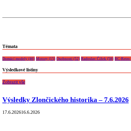
Témata
Domácí modely
(46)
Motory
(15)
Osobnosti
(52)
Radoslav Čížek
(58)
RC-Retro
Výsledkové listiny
Zobrazit vše
Výsledky Zlončického historika – 7.6.2026
17.6.2026
16.6.2026