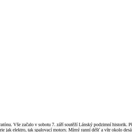
ónu. Vše začalo v sobotu 7. září soutěží Lánský podzimní historik. Př
rie jak elektro, tak spalovací motory. Mírný ranní déšť a vítr okolo des