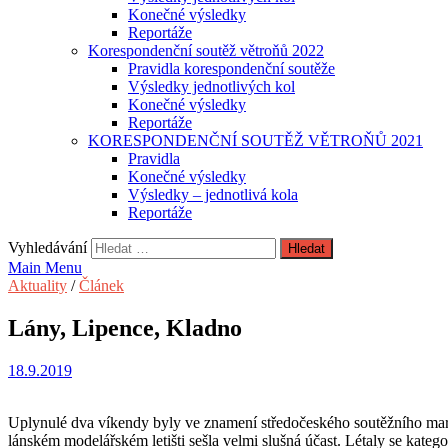
Konečné výsledky
Reportáže
Korespondenční soutěž větroňů 2022
Pravidla korespondenční soutěže
Výsledky jednotlivých kol
Konečné výsledky
Reportáže
KORESPONDENČNÍ SOUTĚŽ VĚTROŇŮ 2021
Pravidla
Konečné výsledky
Výsledky – jednotlivá kola
Reportáže
Vyhledávání
Main Menu
Aktuality
/
Článek
Lány, Lipence, Kladno
18.9.2019
Uplynulé dva víkendy byly ve znamení středočeského soutěžního marat
lánském modelářském letišti sešla velmi slušná účast. Létaly se katego