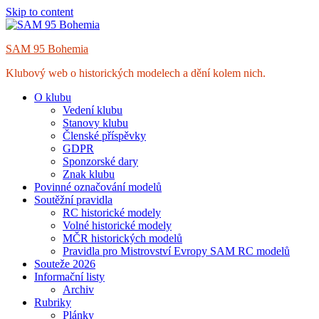
Skip to content
SAM 95 Bohemia
Klubový web o historických modelech a dění kolem nich.
O klubu
Vedení klubu
Stanovy klubu
Členské příspěvky
GDPR
Sponzorské dary
Znak klubu
Povinné označování modelů
Soutěžní pravidla
RC historické modely
Volné historické modely
MČR historických modelů
Pravidla pro Mistrovství Evropy SAM RC modelů
Souteže 2026
Informační listy
Archiv
Rubriky
Plánky