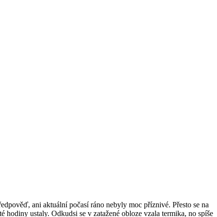
edpověď, ani aktuální počasí ráno nebyly moc příznivé. Přesto se na
áté hodiny ustaly. Odkudsi se v zatažené obloze vzala termika, no spíše