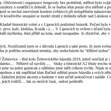
y. Občerstvení i organizace fungovaly bez problémů, měření bylo vzáje
izátory a soutěžící k dohodě, že se budou létat pouze dva měřené a počí
, jenž se nechal znervóznit houfem zvědavců při neúspěšném nahazování
ách krouživého stoupání se model ztratil z dohledu někde nad Lánsko
Kladně historické volné a v Lipencích podzimní historik. Počasí bylo v
om pivo, kafe, klobása, Kozák :-)…. V Lipencích to ovšem s účastí b
 myšlenka, létat příště na kola, snad nezapadne. Je zbytečné, aby v kat
ých. Nezúčastnil jsem se z důvodu Lipenců a také proto, že jsem své
ku je potřeba sesouhlasit termíny, aby nedocházelo ke “křížení izobar”
hrovice – třetí kolo Žehrovického házedla 2019, jehož součástí je i 
la daleko… Některé už navždy…. Sluky a historické A2 létaly trochu s
jsme na jeden gumicuk a odlétáno jsme měli celkem rychle. Nijak se ne
najednou a tak například klan Bačinů odlétal pouze házedla a svých něk
to s žádnými jinými akcemi a budeme v tom určitě pokračovat i nadále. 
, jejich rodičů… Jak za sterých časů, radost pohledět.