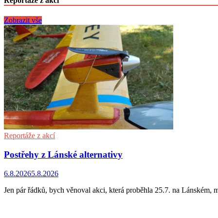
Reportáže z akcí
Zobrazit vše
Reportáže z akcí
Postřehy z Lánské alternativy
6.8.2026
5.8.2026
Jen pár řádků, bych věnoval akci, která proběhla 25.7. na Lánském, 