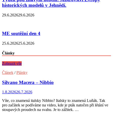
historických modelů v Jehnědí.
29.6.2026
29.6.2026
ME soutěžní den 4
25.6.2026
25.6.2026
Články
Zobrazit vše
Článek
/
Plánky
Silvano Macera – Nibbio
1.8.2026
26.7.2026
Víte, co znamená italsky Nibbio? Italsky to znamená Luňák. Tak
pro začátek se podíváme na video, kde je pták natočen při létání ve
stoupavých proudech na svahu. Je to zážitek. …