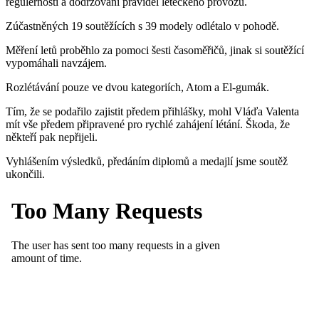
regulérnosti a dodržování pravidel leteckého provozu.
Zúčastněných 19 soutěžících s 39 modely odlétalo v pohodě.
Měření letů proběhlo za pomoci šesti časoměřičů, jinak si soutěžící
vypomáhali navzájem.
Rozlétávání pouze ve dvou kategoriích, Atom a El-gumák.
Tím, že se podařilo zajistit předem přihlášky, mohl Vláďa Valenta
mít vše předem připravené pro rychlé zahájení létání. Škoda, že
někteří pak nepřijeli.
Vyhlášením výsledků, předáním diplomů a medajlí jsme soutěž
ukončili.