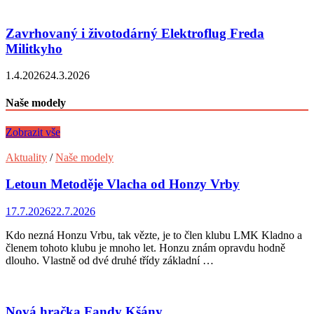
Zavrhovaný i životodárný Elektroflug Freda
Militkyho
1.4.2026
24.3.2026
Naše modely
Zobrazit vše
Aktuality
/
Naše modely
Letoun Metoděje Vlacha od Honzy Vrby
17.7.2026
22.7.2026
Kdo nezná Honzu Vrbu, tak vězte, je to člen klubu LMK Kladno a
členem tohoto klubu je mnoho let. Honzu znám opravdu hodně
dlouho. Vlastně od dvé druhé třídy základní …
Nová hračka Fandy Kšány