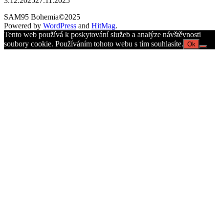
3.12.2025
27.11.2025
SAM95 Bohemia©2025
Powered by
WordPress
and
HitMag
.
Tento web používá k poskytování služeb a analýze návštěvnosti
soubory cookie. Používáním tohoto webu s tím souhlasíte.
Ok