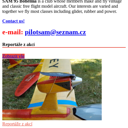
SAM 95 Bohemia
is a club whose members make and fly vintage
and classic free flight model aircraft. Our interests are varied and
together we fly most classes including glider, rubber and power.
Contact us!
e-mail:
pilotsam@seznam.cz
Reportáže z akcí
Zobrazit vše
Reportáže z akcí