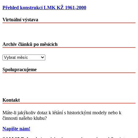
Přehled konstrukcí LMK KŽ 1961-2000
Virtuální výstava
Archiv článků po měsících
Archiv
článků
po
Spolupracujeme
měsících
Kontakt
Máte-li jakýkoliv dotaz k létání s historickými modely nebo k
činnosti našeho klubu?
Napište nám!