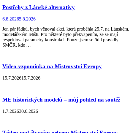
Postřehy z Lánské alternativy
6.8.2026
5.8.2026
Jen pár řádků, bych věnoval akci, která proběhla 25.7. na Lánském,
modelářském letišti. Pro některé bylo překvapením, že se mají
respektovat parametry konstrukcí. Pouze jsem se řídil pravidly
SMČR, kde …
Video-vzpomínka na Mistrovství Evropy
15.7.2026
15.7.2026
ME historických modelů – můj pohled na soutěž
1.7.2026
30.6.2026
Týden pod žhavým nebem: Mistrovství Evropy