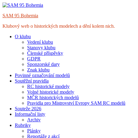
Skip
to
SAM 95 Bohemia
content
Klubový web o historických modelech a dění kolem nich.
O klubu
Vedení klubu
Stanovy klubu
Členské příspěvky
GDPR
Sponzorské dary
Znak klubu
Povinné označování modelů
Soutěžní pravidla
RC historické modely
Volné historické modely
MČR historických modelů
Pravidla pro Mistrovství Evropy SAM RC modelů
Souteže 2026
Informační listy
Archiv
Rubriky
Plánky
Reportáže z akcí