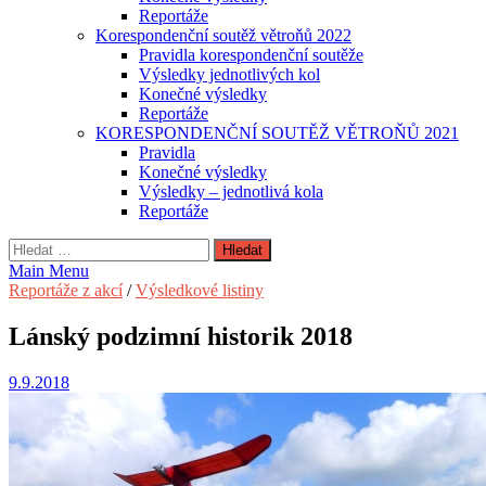
Reportáže
Korespondenční soutěž větroňů 2022
Pravidla korespondenční soutěže
Výsledky jednotlivých kol
Konečné výsledky
Reportáže
KORESPONDENČNÍ SOUTĚŽ VĚTROŇŮ 2021
Pravidla
Konečné výsledky
Výsledky – jednotlivá kola
Reportáže
Vyhledávání
Main Menu
Reportáže z akcí
/
Výsledkové listiny
Lánský podzimní historik 2018
9.9.2018