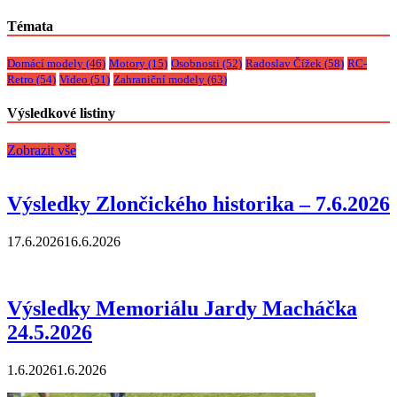
Témata
Domácí modely
(46)
Motory
(15)
Osobnosti
(52)
Radoslav Čížek
(58)
RC-
Retro
(54)
Video
(51)
Zahraniční modely
(63)
Výsledkové listiny
Zobrazit vše
Výsledky Zlončického historika – 7.6.2026
17.6.2026
16.6.2026
Výsledky Memoriálu Jardy Macháčka
24.5.2026
1.6.2026
1.6.2026