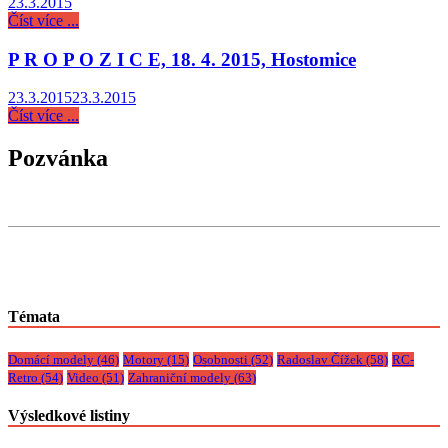
23.3.2015
Číst více ...
P R O P O Z I C E, 18. 4. 2015, Hostomice
23.3.2015
23.3.2015
Číst více ...
Pozvánka
Témata
Domácí modely
(46)
Motory
(15)
Osobnosti
(52)
Radoslav Čížek
(58)
RC-
Retro
(54)
Video
(51)
Zahraniční modely
(63)
Výsledkové listiny