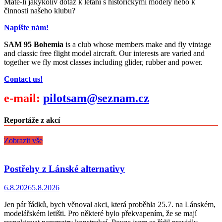
Máte-li jakýkoliv dotaz k létání s historickými modely nebo k
činnosti našeho klubu?
Napište nám!
SAM 95 Bohemia
is a club whose members make and fly vintage
and classic free flight model aircraft. Our interests are varied and
together we fly most classes including glider, rubber and power.
Contact us!
e-mail:
pilotsam@seznam.cz
Reportáže z akcí
Zobrazit vše
Postřehy z Lánské alternativy
6.8.2026
5.8.2026
Jen pár řádků, bych věnoval akci, která proběhla 25.7. na Lánském,
modelářském letišti. Pro některé bylo překvapením, že se mají