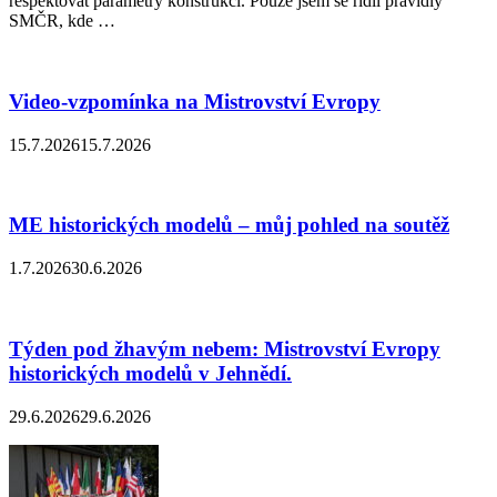
respektovat parametry konstrukcí. Pouze jsem se řídil pravidly
SMČR, kde …
Video-vzpomínka na Mistrovství Evropy
15.7.2026
15.7.2026
ME historických modelů – můj pohled na soutěž
1.7.2026
30.6.2026
Týden pod žhavým nebem: Mistrovství Evropy
historických modelů v Jehnědí.
29.6.2026
29.6.2026