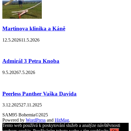
Martinova klinika a Káně
12.5.2026
11.5.2026
Admirál 3 Petra Knoba
9.5.2026
7.5.2026
Peerless Panther Vaška Davida
3.12.2025
27.11.2025
SAM95 Bohemia©2025
Powered by
WordPress
and
HitMag
.
Tento web používá k poskytování služeb a analýze návštěvnosti
soubory cookie. Používáním tohoto webu s tím souhlasíte.