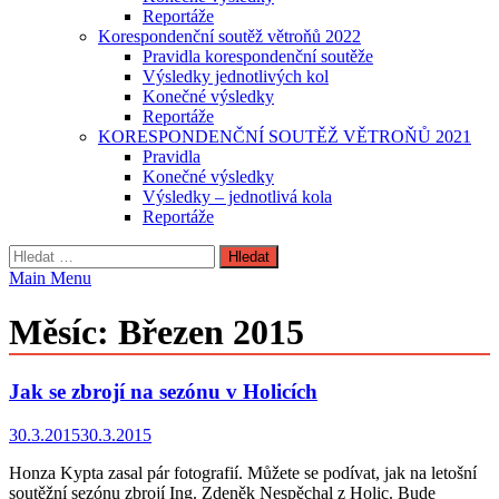
Reportáže
Korespondenční soutěž větroňů 2022
Pravidla korespondenční soutěže
Výsledky jednotlivých kol
Konečné výsledky
Reportáže
KORESPONDENČNÍ SOUTĚŽ VĚTROŇŮ 2021
Pravidla
Konečné výsledky
Výsledky – jednotlivá kola
Reportáže
Vyhledávání
Main Menu
Měsíc:
Březen 2015
Jak se zbrojí na sezónu v Holicích
30.3.2015
30.3.2015
Honza Kypta zasal pár fotografií. Můžete se podívat, jak na letošní
soutěžní sezónu zbrojí Ing. Zdeněk Nespěchal z Holic. Bude