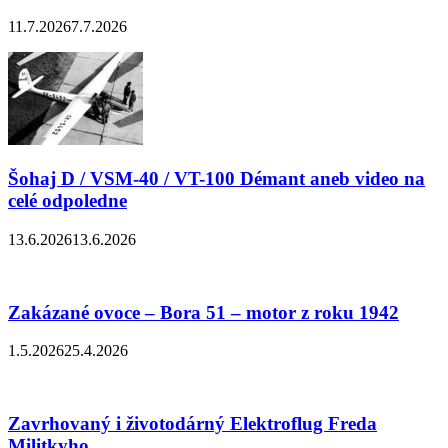
11.7.2026
7.7.2026
Šohaj D / VSM-40 / VT-100 Démant aneb video na
celé odpoledne
13.6.2026
13.6.2026
Zakázané ovoce – Bora 51 – motor z roku 1942
1.5.2026
25.4.2026
Zavrhovaný i životodárný Elektroflug Freda
Militkyho