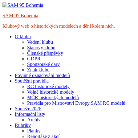
Skip
to
SAM 95 Bohemia
content
Klubový web o historických modelech a dění kolem nich.
O klubu
Vedení klubu
Stanovy klubu
Členské příspěvky
GDPR
Sponzorské dary
Znak klubu
Povinné označování modelů
Soutěžní pravidla
RC historické modely
Volné historické modely
MČR historických modelů
Pravidla pro Mistrovství Evropy SAM RC modelů
Souteže 2026
Informační listy
Archiv
Rubriky
Plánky
Reportáže z akcí