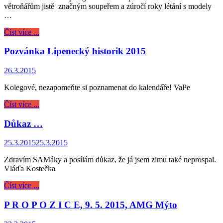
větroňářům jistě značným soupeřem a zúročí roky létání s modely
…
Číst více ...
Pozvánka Lipenecký historik 2015
26.3.2015
Kolegové, nezapomeňte si poznamenat do kalendáře! VaPe
Číst více ...
Důkaz …
25.3.2015
25.3.2015
Zdravím SAMáky a posílám důkaz, že já jsem zimu také neprospal.
Vláďa Kostečka
Číst více ...
P R O P O Z I C E, 9. 5. 2015, AMG Mýto